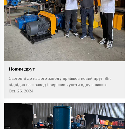
Новий друг
Сьогодні до нашого заводу прийшов новий друг. Він
відвідав наш завод і вирішив купити одну з наших
машин. Наші технічні спеціалісти надали їм детальний
Oct. 25. 2024
огляд виробничої ситуації нашого заводу і провели їх по
нашому виробничому цеху.