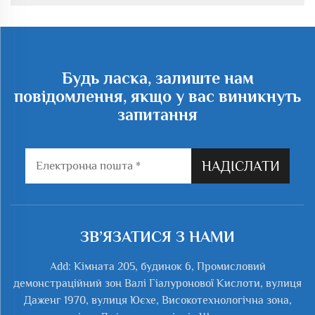
для аеротенка. Сточні води у аеротенку розсипаються на
велику площу активного сліму, щоб сприяти ...
Будь ласка, залиште нам
повідомлення, якщо у вас виникнуть
запитання
НАДІСЛАТИ
ЗВ’ЯЗАТИСЯ З НАМИ
Add: Кімната 205, будинок 6, Промисловий
демонстраційний зон Валі Гіалуронової Кислоти, вулиця
Даженг 1970, вулиця Юєхе, Високотехнологічна зона,