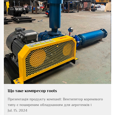
Що таке компресор roots
Презентація продукту компанії: Вентилятор кореневого
типу є поширеним обладнанням для аеротенків і
використовується для забезпечення кисню, необхідним
Jul. 15. 2024