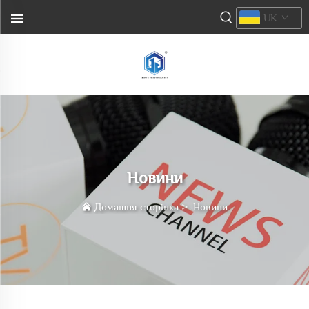
UK
Новини
Домашня сторінка
>
Новини