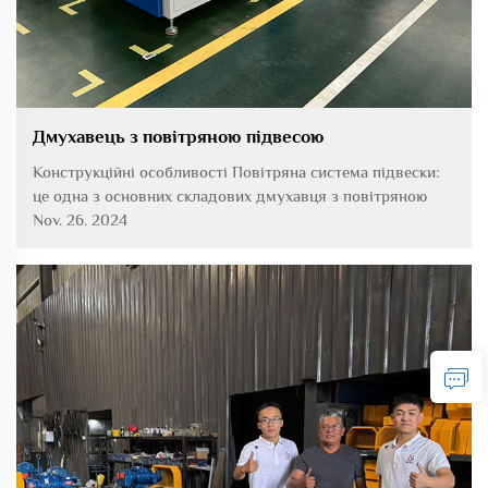
Дмухавець з повітряною підвесою
Конструкційні особливості Повітряна система підвески:
це одна з основних складових дмухавця з повітряною
підвескою. Вона використовує аеродинамічні принципи
Nov. 26. 2024
для формування рівномірної повітряної плівки на
поверхні підшипника, щоб ротор міг обертатися з
високою швидкістю без...