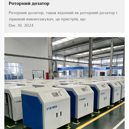
Роторний дозатор
Роторний дозатор, також відомий як роторний дозатор і
зірковий вивантажувач, це пристрій, що
використовується для транспортування твердих
Dec. 10. 2024
матеріалів. Наведено його детальне опис: Структурний
склад Оболонка: Зазвичай виготовлена з чавуну або
нержавіючої сталі, ...