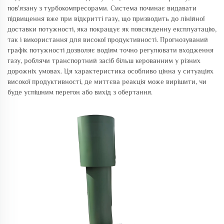
пов'язану з турбокомпресорами. Система починає видавати
підвищення вже при відкритті газу, що призводить до лінійної
доставки потужності, яка покращує як повсякденну експлуатацію,
так і використання для високої продуктивності. Прогнозуваний
графік потужності дозволяє водіям точно регулювати входження
газу, роблячи транспортний засіб більш керованним у різних
дорожніх умовах. Ця характеристика особливо цінна у ситуаціях
високої продуктивності, де миттєва реакція може вирішити, чи
буде успішним перегон або вихід з обертання.