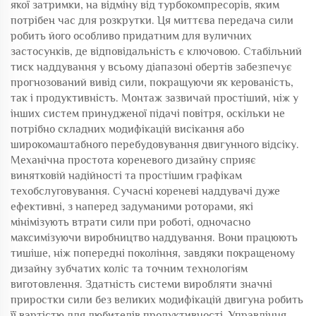
якої затримки, на відміну від турбокомпресорів, яким
потрібен час для розкрутки. Ця миттєва передача сили
робить його особливо придатним для вуличних
застосунків, де відповідальність є ключовою. Стабільний
тиск наддування у всьому діапазоні обертів забезпечує
прогнозований вивід сили, покращуючи як керованість,
так і продуктивність. Монтаж зазвичай простіший, ніж у
інших систем принудженої підачі повітря, оскільки не
потрібно складних модифікацій висікання або
широкомаштабного перебудовування двигунного відсіку.
Механічна простота кореневого дизайну сприяє
винятковій надійності та простішим графікам
техобслуговування. Сучасні кореневі наддувачі дуже
ефективні, з наперед задуманими роторами, які
мінімізують втрати сили при роботі, одночасно
максимізуючи виробництво наддування. Вони працюють
тишіше, ніж попередні покоління, завдяки покращеному
дизайну зубчатих коліс та точним технологіям
виготовлення. Здатність системи виробляти значні
приростки сили без великих модифікацій двигуна робить
її вартістю для любителів продуктивності. Управління