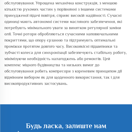
обслуговування. Упрощена механічна конструкція, з меншою
кількістю рухомих частин у порівнянні з іншими системами
принудженої підачі повітря, сприяє високій надійності. Сучасні
одиниці мають автономні системи масляного забезпечення, які
потребують мінімального уваги за винятком регулярної заміни
олії. Точні ротори обробляються сучасними наповючальними
покриттями, що опору єрзанню та підтримують оптимальні
проміжки протягом довгого часу. Високоякісні підшипники та
зубчасті колеса для синхронізації забезпечують стабільну роботу,
мінімізуючи необхідність налагоджень або ремонтів. Цей
комплекс міцного будівництва та низьких вимог до
обслуговування робить компресори з кореневим принципом дії
відмінним вибором як для щоденного використання, так і для
високопродуктивних застосувань.
Будь ласка, залиште нам