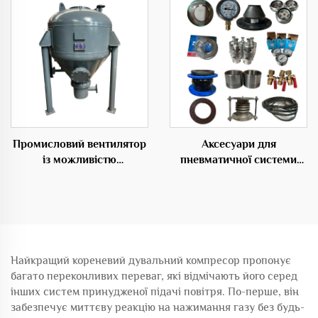
Промисловий вентилятор
Аксесуари для
із можливістю
пневматичної системи
налаштування OEM
транспортування
системи пересилання
матеріалів
частинок складський
насос
Найкращий кореневий дувальний компресор пропонує
багато переконливих переваг, які відмічають його серед
інших систем принудженої підачі повітря. По-перше, він
забезпечує миттєву реакцію на нажимання газу без будь-