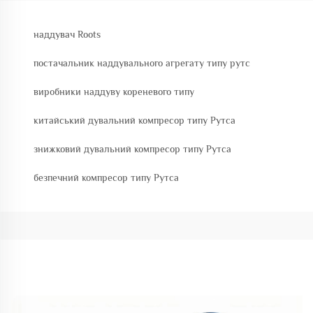
наддувач Roots
постачальник наддувального агрегату типу рутс
виробники наддуву кореневого типу
китайський дувальний компресор типу Рутса
знижковий дувальний компресор типу Рутса
безпечний компресор типу Рутса