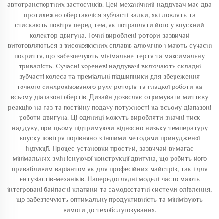
автотранспортних застосунків. Цей механічний наддувач має два
протилежно обертаючіся зубчасті валки, які ловлять та
стискають повітря перед тем, як потрапляти його у впускний
колектор двигуна. Точні вироблені ротори зазвичай
виготовляються з високоякісних сплавів алюмінію і мають сучасні
покриття, що забезпечують мінімальне тертя та максимальну
тривалість. Сучасні кореневі наддувачі включають складні
зубчасті колеса та преміальні підшипники для збереження
точного синхронізованого руху роторів та гладкої роботи на
всьому діапазоні обертів. Дизайн дозволяє отримувати миттєву
реакцію на газ та постійну подачу потужності на всьому діапазоні
роботи двигуна. Ці одиниці можуть виробляти значні тиск
наддуву, при цьому підтримуючи відносно низьку температуру
впуску повітря порівняно з іншими методами принудженої
індукції. Процес установки простий, зазвичай вимагає
мінімальних змін існуючої конструкції двигуна, що робить його
привабливим варіантом як для професійних майстрів, так і для
ентузіастів-механіків. Напередоглядні моделі часто мають
інтегровані байпасні клапани та самодостатні системи олівлення,
що забезпечують оптимальну продуктивність та мінімізують
вимоги до техобслуговування.