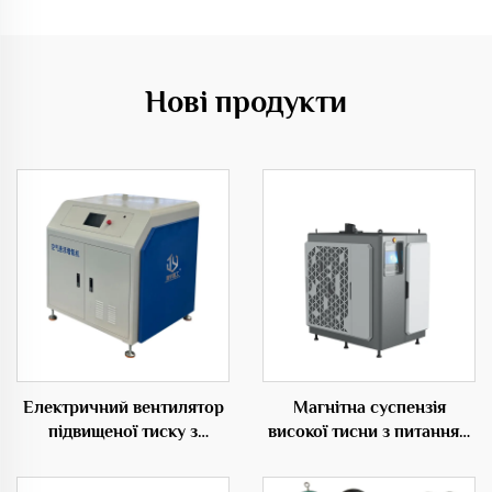
Нові продукти
Електричний вентилятор
Магнітна суспензія
підвищеної тиску з
високої тисни з питанням
середньотисковою
від AC електропостачання
стальною конструкцією
центруючого типу OEM