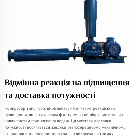
Відмінна реакція на підвищення
та доставка потужності
Компресор типу roots вирізняється миттєвою реакцією на
підвищення, що є ключовим фактором, який відрізняє його від
інших систем принудженої подачі. Ця миттєва доставка
потужності досягається завдяки безпосередньому механічному
з'єднанню з коленвалом двигуна, що виключає затримку,