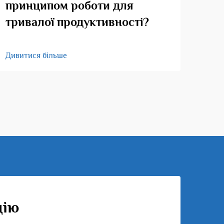
принципом роботи для
тривалої продуктивності?
Диви
Дивитися більше
цію