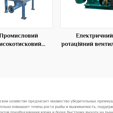
Промисловий
Електричний
исокотисковий
ротаційний венти
ротаційний
з позитивним зс
одавальник для
для аeração очи
ефективних
стічних вод
транспортних
розв'язків
ком хозяйстве предлагает множество убедительных преимуще
ительно повышает темпы роста рыбы и выживаемость, поддер
нтов преобразования корма и более быстрому выходу на рын