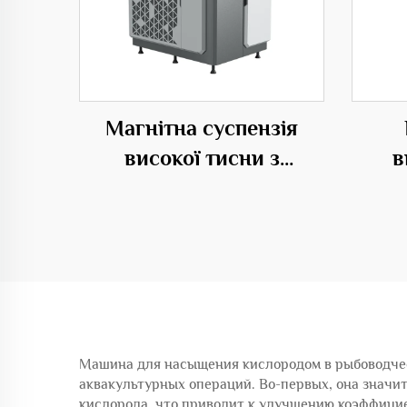
Магнітна суспензія
високої тисни з
в
питанням від AC
електропостачання
д
центруючого типу OEM
Машина для насыщения кислородом в рыбоводчес
аквакультурных операций. Во-первых, она знач
кислорода, что приводит к улучшению коэффицие