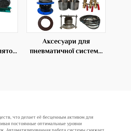
Аксесуари для
лятор
пневматичної системи
увом
транспортування
щення
матеріалів
ств, что делает её бесценным активом для
живая постоянные оптимальные уровни
ок. Автоматизированная работа системы снижает