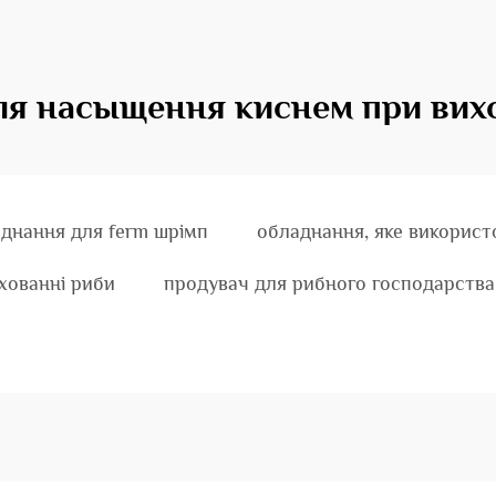
я насыщення киснем при вих
днання для ferm шрімп
обладнання, яке використ
хованні риби
продувач для рибного господарства