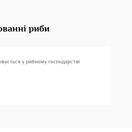
ованні риби
овується у рибному господарстві