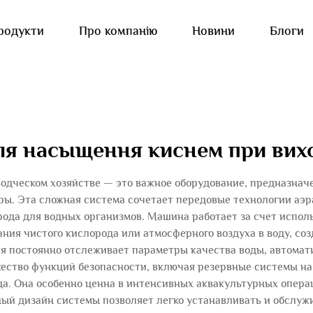
родукти
Про компанію
Новини
Блоги
я насыщення киснем при вих
дческом хозяйстве — это важное оборудование, предназнач
уры. Эта сложная система сочетает передовые технологии аэ
рода для водных организмов. Машина работает за счет испол
ия чистого кислорода или атмосферного воздуха в воду, соз
я постоянно отслеживает параметры качества воды, автомат
ство функций безопасности, включая резервные системы на 
а. Она особенно ценна в интенсивных аквакультурных операц
й дизайн системы позволяет легко устанавливать и обслужи