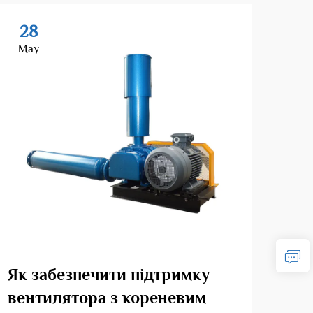
28
2
May
Ma
Як забезпечити підтримку
Які
вентилятора з кореневим
рот