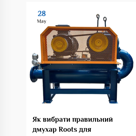
28
May
Як вибрати правильний
дмухар Roots для