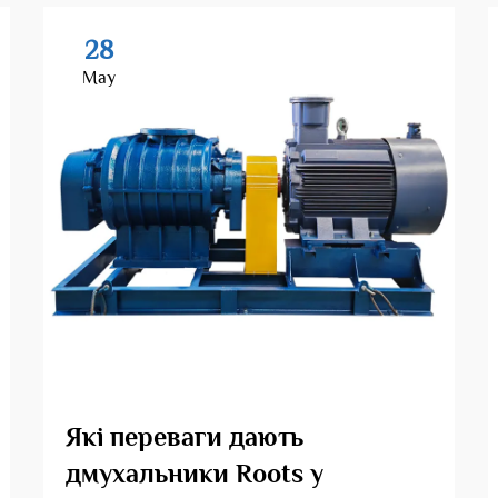
28
May
Які переваги дають
дмухальники Roots у