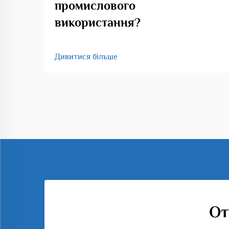
промислового
використання?
Дивитися більше
От