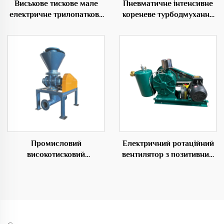
Виськове тискове мале
Пневматичне інтенсивне
електричне трилопаткове
кореневе турбодмухання
дмухання для
як джерело енергії для
рибальських ферм
необхідного розділення
коренів
Промисловий
Електричний ротаційний
високотисковий
вентилятор з позитивним
ротаційний додавальник
зсувом для аeração
для ефективних
очищення стічних вод
транспортних розв'язків