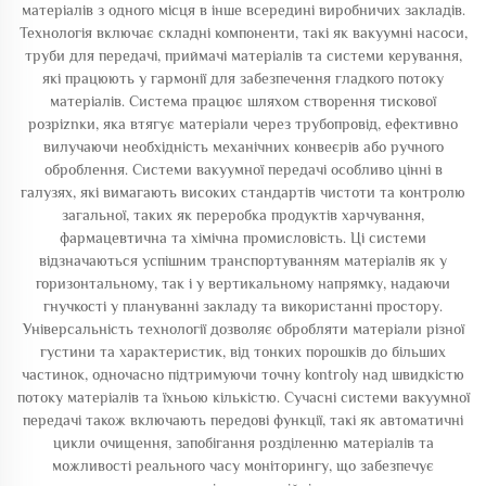
матеріалів з одного місця в інше всередині виробничих закладів.
Технологія включає складні компоненти, такі як вакуумні насоси,
труби для передачі, приймачі матеріалів та системи керування,
які працюють у гармонії для забезпечення гладкого потоку
матеріалів. Система працює шляхом створення тискової
розріznки, яка втягує матеріали через трубопровід, ефективно
вилучаючи необхідність механічних конвеєрів або ручного
оброблення. Системи вакуумної передачі особливо цінні в
галузях, які вимагають високих стандартів чистоти та контролю
загальної, таких як переробка продуктів харчування,
фармацевтична та хімічна промисловість. Ці системи
відзначаються успішним транспортуванням матеріалів як у
горизонтальному, так і у вертикальному напрямку, надаючи
гнучкості у плануванні закладу та використанні простору.
Універсальність технології дозволяє обробляти матеріали різної
густини та характеристик, від тонких порошків до більших
частинок, одночасно підтримуючи точну kontrolу над швидкістю
потоку матеріалів та їхньою кількістю. Сучасні системи вакуумної
передачі також включають передові функції, такі як автоматичні
цикли очищення, запобігання розділенню матеріалів та
можливості реального часу моніторингу, що забезпечує