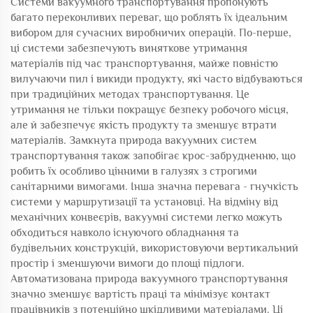
Системи вакуумного транспортування пропонують
багато переконливих переваг, що роблять їх ідеальним
вибором для сучасних виробничих операцій. По-перше,
ці системи забезпечують виняткове утримання
матеріалів під час транспортування, майже повністю
вилучаючи пил і викиди продукту, які часто відбуваються
при традиційних методах транспортування. Це
утримання не тільки покращує безпеку робочого місця,
але й забезпечує якість продукту та зменшує втрати
матеріалів. Замкнута природа вакуумних систем
транспортування також запобігає крос-забрудненню, що
робить їх особливо цінними в галузях з строгими
санітарними вимогами. Інша значна перевага - гнучкість
системи у маршрутизації та установці. На відміну від
механічних конвеєрів, вакуумні системи легко можуть
обходиться навколо існуючого обладнання та
будівельних конструкцій, використовуючи вертикальний
простір і зменшуючи вимоги до площі підлоги.
Автоматизована природа вакуумного транспортування
значно зменшує вартість праці та мінімізує контакт
працівників з потенційно шкідливими матеріалами. Ці