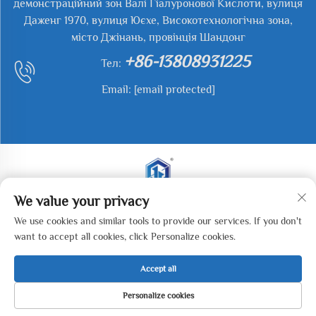
демонстраційний зон Валі Гіалуронової Кислоти, вулиця
Даженг 1970, вулиця Юєхе, Високотехнологічна зона,
місто Джінань, провінція Шандонг
+86-13808931225
Тел:
Email:
[email protected]
We value your privacy
Авторське право © 2025 Jianyu Weiye (Jinan) Machinery
We use cookies and similar tools to provide our services. If you don't
Technology Co., LTD. Всі права захищені. -
Політика
want to accept all cookies, click Personalize cookies.
конфіденційності
Accept all
Personalize cookies
ГОЛОВНА
ТОВАРИ
ЕЛЕКТРОННА
ТЕЛ