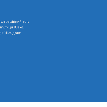
нстраційний зон
 вулиця Юєхе,
ція Шандонг