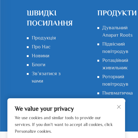
ШВИДКІ
ПРОДУКТИ
ПОСИЛАННЯ
Дувальний
Апарат Roots
Продукція
Підвісний
Про Нас
повітродув
Новини
Ротаційний
Блоги
живильник
Зв’язатися з
Роторний
нами
повітродув
Пневматична
конвеєрна
система
We value your privacy
We use cookies and similar tools to provide our
services. If you don't want to accept all cookies, click
Personalize cookies.