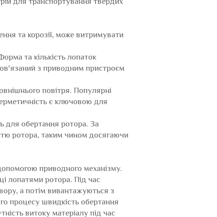
стрій для транспортування твердих
ення та корозії, може витримувати
Форма та кількість лопаток
 пов'язаний з приводним пристроєм
овнішнього повітря. Популярні
герметичність є ключовою для
ь для обертання ротора. За
тю ротора, таким чином досягаючи
 допомогою приводного механізму.
ці лопатями ротора. Під час
вору, а потім вивантажуються з
ого процесу швидкість обертання
тність витоку матеріалу під час