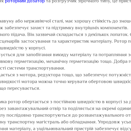
 як
роторний дозатор
та розгрузчик зірочного типу, це при
авуну або нержавіючої сталі, має хорошу стійкість до знош
кож забезпечує захист та підтримку внутрішніх компонентів.
ого підача. Він зазвичай складається з декількох лопаток. 
сценаріїв застосування та характеристик матеріалу. Ротор
 швидкістю у корпусі.
ується для запобігання викиду матеріалу та потрапляння з
вкову герметизацію, механічну герметизацію тощо. Добра 
ості системи транспортування.
ається з мотора, редуктора тощо, що забезпечує потужніст
видкості мотора можна точно керувати обертовою швидкіс
, що пересувається.
ика ротор обертається з постійною швидкістю в корпусі за
ез завантажувальний отвір та поділяється на окремі одини
алу послідовно транспортуються до розвантажувального от
пну транспортну магістраль або обладнання. Упродовж усь
ня матеріалу, а ущільнювальний пристрій забезпечує відсу