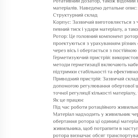
Ротативний дозатор, також відомий
матеріалів. Наведено детальне опис:
Структурний склад
Корпус: Зазвичай виготовляється з ч
певний тиск і удари матеріалу, а та
Ротор: Це головний компонент роторн
проектуються з урахуванням різних 
через вісь і обертається з постійною
Герметизуючий пристрій: використов
методи герметизації включають наби
підтримки стабільності та ефективн
Приводний пристрій: Зазвичай склад
допомогою регулювання обертової ш
точної регуляції кількості матеріалу
Як це працює
Під час роботи ротаційного живильн
Матеріал надходить у живильник чер
обертання ротора ці одиниці матері
живильника, щоб потрапити в насту
ротора визначає обсяг транспортуван