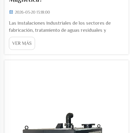
2026-03-20 13:18:00
Las instalaciones industriales de los sectores de
fabricación, tratamiento de aguas residuales y
climatización (HVAC) luchan constantemente contra la
VER MÁS
contaminación acústica generada por los sistemas
tradicionales de sopladores. La revolucionaria
tecnología de sopladores de levitación magnética
aborda este desafío eliminando...