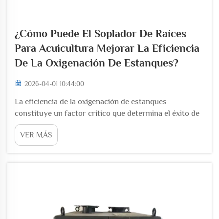
¿Cómo Puede El Soplador De Raíces
Para Acuicultura Mejorar La Eficiencia
De La Oxigenación De Estanques?
2026-04-01 10:44:00
La eficiencia de la oxigenación de estanques
constituye un factor crítico que determina el éxito de
las operaciones modernas de acuicultura, influyendo
VER MÁS
directamente en la salud de los peces, sus tasas de
crecimiento y los rendimientos globales de
producción. La integración de equipos especializados
de aireación se ha convertido...