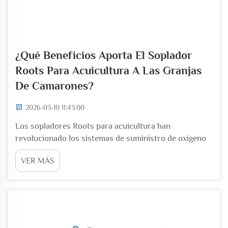
¿Qué Beneficios Aporta El Soplador
Roots Para Acuicultura A Las Granjas
De Camarones?
2026-03-10 11:43:00
Los sopladores Roots para acuicultura han
revolucionado los sistemas de suministro de oxígeno
en las modernas operaciones de cría de camarones,
VER MÁS
proporcionando una aireación constante y fiable que
impacta directamente en los rendimientos productivos
y en la eficiencia operativa. Estos dispositivos
mecánicos especializados...