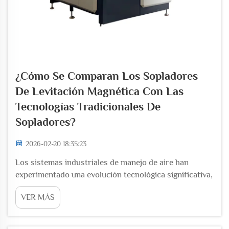
¿Cómo Se Comparan Los Sopladores
De Levitación Magnética Con Las
Tecnologías Tradicionales De
Sopladores?
2026-02-20 18:35:23
Los sistemas industriales de manejo de aire han
experimentado una evolución tecnológica significativa,
y los sopladores de levitación magnética han surgido
VER MÁS
como una alternativa revolucionaria a las tecnologías
convencionales de sopladores. Estos sistemas
avanzados utilizan cojinetes magnéticos en lugar...