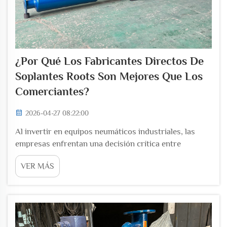
¿Por Qué Los Fabricantes Directos De
Soplantes Roots Son Mejores Que Los
Comerciantes?
2026-04-27 08:22:00
Al invertir en equipos neumáticos industriales, las
empresas enfrentan una decisión crítica entre
comprar directamente a fabricantes de soplantes
VER MÁS
Roots o trabajar a través de intermediarios
comerciales. Esta elección afecta significativamente la
calidad del equipo, la tecni...