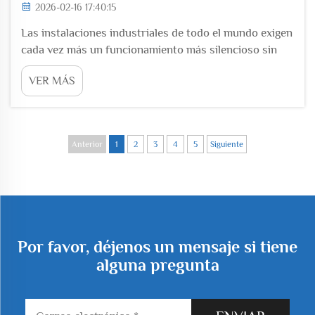
2026-02-16 17:40:15
Las instalaciones industriales de todo el mundo exigen
cada vez más un funcionamiento más silencioso sin
comprometer el rendimiento, lo que impulsa la
VER MÁS
adopción de tecnologías avanzadas de movimiento de
aire. Entre estas innovaciones, los sopladores de
levitación magnética han surgido como la solución
preferida...
Anterior
1
2
3
4
5
Siguiente
Por favor, déjenos un mensaje si tiene
alguna pregunta