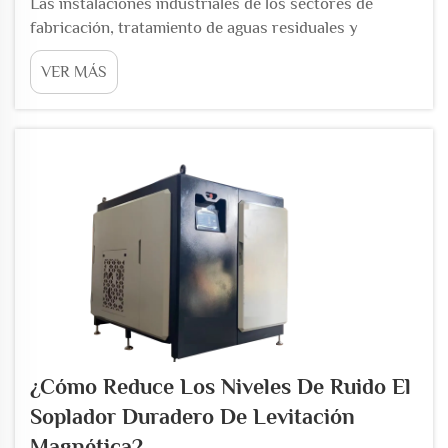
Las instalaciones industriales de los sectores de
fabricación, tratamiento de aguas residuales y
climatización enfrentan una presión creciente para
VER MÁS
reducir los gastos operativos sin comprometer un
rendimiento fiable en el manejo del aire. Los sistemas
tradicionales de sopladores con rodamientos
mecánicos requieren...
¿Cómo Reduce Los Niveles De Ruido El
Soplador Duradero De Levitación
Magnética?