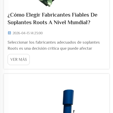
¿Cómo Elegir Fabricantes Fiables De
Soplantes Roots A Nivel Mundial?
2026-04-13 14:23:00
Seleccionar los fabricantes adecuados de soplantes
Roots es una decisión crítica que puede afectar
significativamente sus operaciones industriales, los
VER MÁS
costos de mantenimiento y la productividad a largo
plazo. Con numerosos fabricantes operando en
distintos continentes, cada uno ofrece...