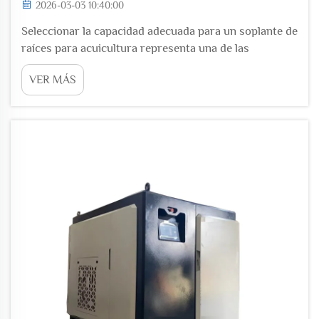
2026-03-03 10:40:00
Seleccionar la capacidad adecuada para un soplante de
raíces para acuicultura representa una de las
decisiones más críticas al diseñar un sistema de
VER MÁS
aireación eficiente para la piscicultura. Una elección
incorrecta de la capacidad puede provocar niveles
inadecuados de oxígeno disuelto, excesiva energía
consumida...