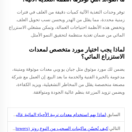
توفر وحدات التغذية الآلية كميات دقيقة من العلف في فترات
زمنية محددة، مما يقلل من الهدر ويحسن نسب تحويل العلف.
وتخفض هذه الأنظمة احتياجات العمالة، وتمكن مشغلي الاستزراع
المائي من ضمان تغذية منتظمة لتحقيق النمو الأمثل.
لماذا يجب اختيار مورد متخصص لمعدات
الاستزراع المائي؟
يضمن لك مورد موثوق مثل جيان يو ويي معدات موثوقة ومتينة،
مدعومة بالخبرة الفنية والخدمة ما بعد البيع. إن العمل مع شركة
مصنعة متخصصة يقلل من المخاطر التشغيلية، ويزيد الكفاءة،
ويضمن تزويد المزرعة بنظم عالية الجودة ومتوافقة.
السابق:
لماذا يهم استخدام معدات تربية الأحياء المائية عالية الجودة في المزارع ذات الحجم الكبير
التالي:
كيف تُحسّن ماكينات السحب من النوع روتز (Roots Blowers) دوران المياه في مزارع تربية الأسماك؟