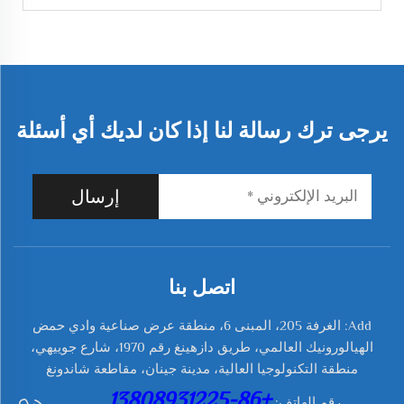
يرجى ترك رسالة لنا إذا كان لديك أي أسئلة
إرسال
اتصل بنا
Add: الغرفة 205، المبنى 6، منطقة عرض صناعية وادي حمض
الهيالورونيك العالمي، طريق دازهينغ رقم 1970، شارع جوييهي،
منطقة التكنولوجيا العالية، مدينة جينان، مقاطعة شاندونغ
+86-13808931225
رقم الهاتف: