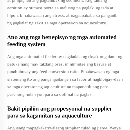
at pinipigilan ang pagtambak ng sediment. Ang tamang
aeration ay sumusuporta sa malusog na paglaki ng isda at
hipon, binabawasan ang stress, at nagpapababa sa panganib
ng pagkalat ng sakit sa mga operasyon sa aquaculture.
Ano ang mga benepisyo ng mga automated
feeding system
Ang mga automated feeder ay nagdadala ng eksaktong dami ng
patuka nang may takdang oras, miniminise ang basura at
pinahuhusay ang feed conversion ratio. Binabawasan ng mga
sistemang ito ang pangangailangan sa labor at nagbibigay-daan
sa mga operator ng aquaculture na mapanatili ang pare-
parehong nutrisyon para sa optimal na paglaki.
Bakit pipiliin ang propesyonal na supplier
para sa kagamitan sa aquaculture
Ang isang mapagkakatiwalaang supplier tulad ng Jianyu Weiye