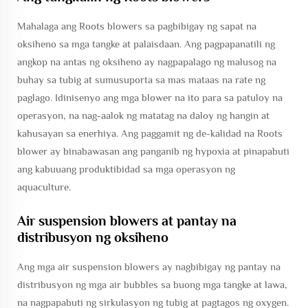
Mahalaga ang Roots blowers sa pagbibigay ng sapat na
oksiheno sa mga tangke at palaisdaan. Ang pagpapanatili ng
angkop na antas ng oksiheno ay nagpapalago ng malusog na
buhay sa tubig at sumusuporta sa mas mataas na rate ng
paglago. Idinisenyo ang mga blower na ito para sa patuloy na
operasyon, na nag-aalok ng matatag na daloy ng hangin at
kahusayan sa enerhiya. Ang paggamit ng de-kalidad na Roots
blower ay binabawasan ang panganib ng hypoxia at pinapabuti
ang kabuuang produktibidad sa mga operasyon ng
aquaculture.
Air suspension blowers at pantay na
distribusyon ng oksiheno
Ang mga air suspension blowers ay nagbibigay ng pantay na
distribusyon ng mga air bubbles sa buong mga tangke at lawa,
na nagpapabuti ng sirkulasyon ng tubig at pagtagos ng oxygen.