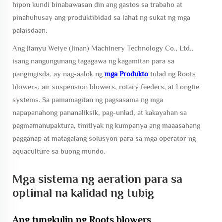
hipon kundi binabawasan din ang gastos sa trabaho at
pinahuhusay ang produktibidad sa lahat ng sukat ng mga
palaisdaan.
Ang Jianyu Weiye (Jinan) Machinery Technology Co., Ltd.,
isang nangungunang tagagawa ng kagamitan para sa
pangingisda, ay nag-aalok ng
mga Produkto
tulad ng Roots
blowers, air suspension blowers, rotary feeders, at Longtie
systems. Sa pamamagitan ng pagsasama ng mga
napapanahong pananaliksik, pag-unlad, at kakayahan sa
pagmamanupaktura, tinitiyak ng kumpanya ang maaasahang
pagganap at matagalang solusyon para sa mga operator ng
aquaculture sa buong mundo.
Mga sistema ng aeration para sa
optimal na kalidad ng tubig
Ang tungkulin ng Roots blowers