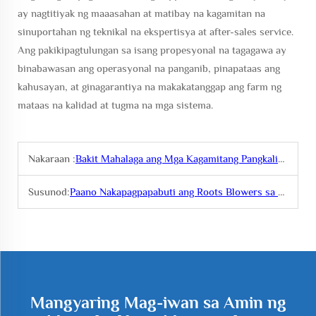
ay nagtitiyak ng maaasahan at matibay na kagamitan na
sinuportahan ng teknikal na ekspertisya at after-sales service.
Ang pakikipagtulungan sa isang propesyonal na tagagawa ay
binabawasan ang operasyonal na panganib, pinapataas ang
kahusayan, at ginagarantiya na makakatanggap ang farm ng
mataas na kalidad at tugma na mga sistema.
Nakaraan :
Bakit Mahalaga ang Mga Kagamitang Pangkalidad sa Pangingisda sa Malalaking Saka
Susunod:
Paano Nakapagpapabuti ang Roots Blowers sa Sirkulasyon ng Tubig sa Mga Fish Farm?
Mangyaring Mag-iwan sa Amin ng