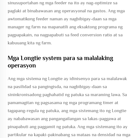
sinusuportahan ng mga feeder na ito ay nag-optimize sa
paglaki at binabawasan ang operasyonal na gastos. Ang mga
awtomatikong feeder naman ay nagbibigay-daan sa mga
manager ng farm na mapanatili ang eksaktong programa ng
pagpapakain, na nagpapabuti sa feed conversion ratio at sa
kabuuang kita ng farm.
Mga Longtie system para sa malalaking
operasyon
Ang mga sistema ng Longtie ay idinisenyo para sa malalawak
na pasilidad sa pangingisda, na nagbibigay-daan sa
sininkronisadong paghahatid ng patuka sa maraming lawa. Sa
pamamagitan ng pagsasama ng mga programang timer at
tagapang-regula ng patuka, ang mga sistemang ito ng Longtie
ay nababawasan ang pangangailangan sa lakas-paggawa at
pinapabuti ang paggamit ng patuka. Ang mga sistemang ito ay
partikular na kapaki-pakinabang sa mataas na densidad na mga