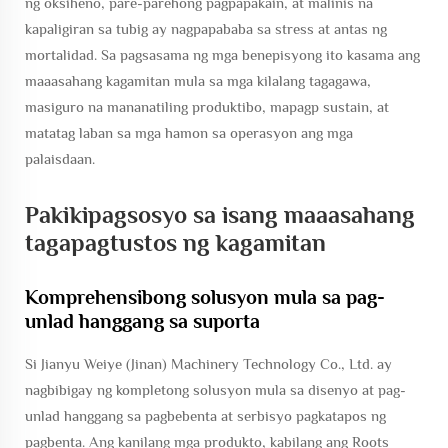
ng oksiheno, pare-parehong pagpapakain, at malinis na
kapaligiran sa tubig ay nagpapababa sa stress at antas ng
mortalidad. Sa pagsasama ng mga benepisyong ito kasama ang
maaasahang kagamitan mula sa mga kilalang tagagawa,
masiguro na mananatiling produktibo, mapagp sustain, at
matatag laban sa mga hamon sa operasyon ang mga
palaisdaan.
Pakikipagsosyo sa isang maaasahang
tagapagtustos ng kagamitan
Komprehensibong solusyon mula sa pag-
unlad hanggang sa suporta
Si Jianyu Weiye (Jinan) Machinery Technology Co., Ltd. ay
nagbibigay ng kompletong solusyon mula sa disenyo at pag-
unlad hanggang sa pagbebenta at serbisyo pagkatapos ng
pagbenta. Ang kanilang mga produkto, kabilang ang Roots