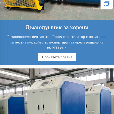
Дъхнодушник за корени
Ротационният вентилатор Roots е вентилатор с позитивно
изместяване, който транспортира газ чрез връщане на
имPELLer-а.
Прочетете повече