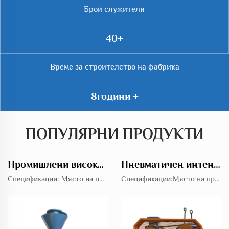
Брой служители
66
Време за строителство на фабрика
14
ПОПУЛЯРНИ ПРОДУКТИ
Промишлени високоогнени ротационни фидъри за ефикасни решения за транспорт
Пневматичен интензивен турбо вентилатор от типа Roots за енергийно осигуряване при необходима сепарация на корени
Спецификации: Място на произход: Китай Платформа: Jianyu тежка индустрия Номер на модел: JYRV Рейтингово напрежение: 220V, 380V, Други Дължина: Висока дължина Материал на продукта: Лити желязо Сертификат: CE, Споразумение за представител на ЕС, СЕРТИФИКАТ ЗА УПРАВЛЕНИЕ НА КАЧЕСТВОТО...
Спецификации:Място на произход:КитайИме на марка:Jianyu heavy industryНомер на модел:JYSRRейтингово напрежение:220В,380В,ДругоНалягане:Високо наляганеМатериал на продукта:Лит ожаСертifikacija:CE,Споразумение за представител на ЕС,SYSTEMCERTIFICATE за управление на качеството...