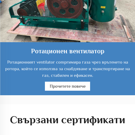
Ротационен вентилатор
Ротационният ventilator comprимира газа чрез врътенето на
ротора, който се използва за снабдяване и транспортиране на
газ, стабилен и ефикасен.
Прочетете повече
Свързани сертификати