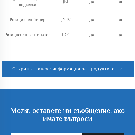
JKF
да
no
подвеска
Ротационен фидер
JYRV
да
no
Ротационен вентилатор
HCC
да
да
Открийте повече информация за продуктите
Моля, оставете ни съобщение, ако
имате въпроси