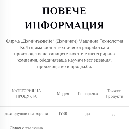
ПОВЕЧЕ
ИНФОРМАЦИЯ
Фирма „Джийнъювейе“ (Джиинан) Машинна Технология
КоЛтд има силна техническа разработка и
производствена капацитетност и е интегрирана
компания, обединяваща научни изследвания,
производство и продажби.
КАТЕГОРИЯ НА
Точкови
Модел
По поръчка
ПРОДУКТА
Продукти
дъхнодушник за корени
JYSR
да
да
Дувач с въздушна