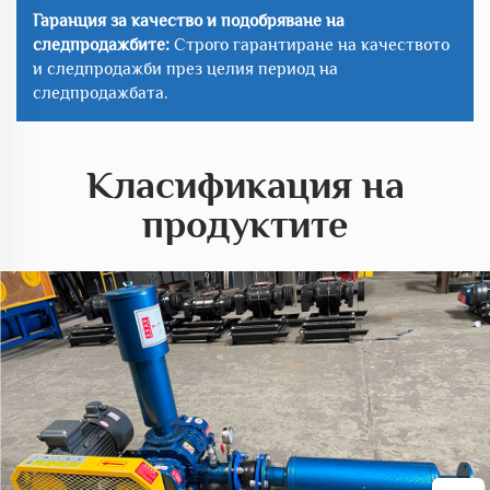
Гаранция за качество и подобряване на
следпродажбите:
Строго гарантиране на качеството
и следпродажби през целия период на
следпродажбата.
Класификация на
продуктите