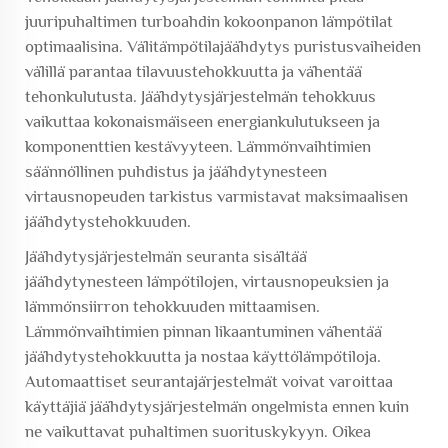
juuripuhaltimen turboahdin kokoonpanon lämpötilat
optimaalisina. Välitämpötilajäähdytys puristusvaiheiden
välillä parantaa tilavuustehokkuutta ja vähentää
tehonkulutusta. Jäähdytysjärjestelmän tehokkuus
vaikuttaa kokonaismäiseen energiankulutukseen ja
komponenttien kestävyyteen. Lämmönvaihtimien
säännöllinen puhdistus ja jäähdytynesteen
virtausnopeuden tarkistus varmistavat maksimaalisen
jäähdytystehokkuuden.
Jäähdytysjärjestelmän seuranta sisältää
jäähdytynesteen lämpötilojen, virtausnopeuksien ja
lämmönsiirron tehokkuuden mittaamisen.
Lämmönvaihtimien pinnan likaantuminen vähentää
jäähdytystehokkuutta ja nostaa käyttölämpötiloja.
Automaattiset seurantajärjestelmät voivat varoittaa
käyttäjiä jäähdytysjärjestelmän ongelmista ennen kuin
ne vaikuttavat puhaltimen suorituskykyyn. Oikea