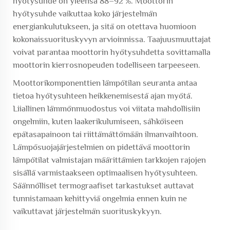
hyötysuhde on yleensä 88–92 %. Moottorin
hyötysuhde vaikuttaa koko järjestelmän
energiankulutukseen, ja sitä on otettava huomioon
kokonaissuorituskyvyn arvioinnissa. Taajuusmuuttajat
voivat parantaa moottorin hyötysuhdetta sovittamalla
moottorin kierrosnopeuden todelliseen tarpeeseen.
Moottorikomponenttien lämpötilan seuranta antaa
tietoa hyötysuhteen heikkenemisestä ajan myötä.
Liiallinen lämmönmuodostus voi viitata mahdollisiin
ongelmiin, kuten laakerikulumiseen, sähköiseen
epätasapainoon tai riittämättömään ilmanvaihtoon.
Lämpösuojajärjestelmien on pidettävä moottorin
lämpötilat valmistajan määrittämien tarkkojen rajojen
sisällä varmistaakseen optimaalisen hyötysuhteen.
Säännölliset termograafiset tarkastukset auttavat
tunnistamaan kehittyviä ongelmia ennen kuin ne
vaikuttavat järjestelmän suorituskykyyn.