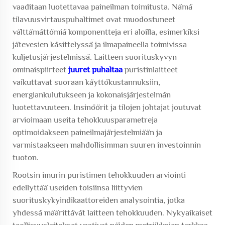
vaaditaan luotettavaa paineilman toimitusta. Nämä
tilavuusvirtauspuhaltimet ovat muodostuneet
välttämättömiä komponentteja eri aloilla, esimerkiksi
jätevesien käsittelyssä ja ilmapaineella toimivissa
kuljetusjärjestelmissä. Laitteen suorituskyvyn
ominaispiirteet
juuret puhaltaa
puristinlaitteet
vaikuttavat suoraan käyttökustannuksiin,
energiankulutukseen ja kokonaisjärjestelmän
luotettavuuteen. Insinöörit ja tilojen johtajat joutuvat
arvioimaan useita tehokkuusparametreja
optimoidakseen paineilmajärjestelmiään ja
varmistaakseen mahdollisimman suuren investoinnin
tuoton.
Rootsin imurin puristimen tehokkuuden arviointi
edellyttää useiden toisiinsa liittyvien
suorituskykyindikaattoreiden analysointia, jotka
yhdessä määrittävät laitteen tehokkuuden. Nykyaikaiset