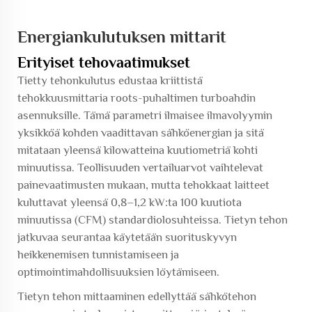
Energiankulutuksen mittarit
Erityiset tehovaatimukset
Tietty tehonkulutus edustaa kriittistä
tehokkuusmittaria roots-puhaltimen turboahdin
asennuksille. Tämä parametri ilmaisee ilmavolyymin
yksikköä kohden vaadittavan sähköenergian ja sitä
mitataan yleensä kilowatteina kuutiometriä kohti
minuutissa. Teollisuuden vertailuarvot vaihtelevat
painevaatimusten mukaan, mutta tehokkaat laitteet
kuluttavat yleensä 0,8–1,2 kW:ta 100 kuutiota
minuutissa (CFM) standardiolosuhteissa. Tietyn tehon
jatkuvaa seurantaa käytetään suorituskyvyn
heikkenemisen tunnistamiseen ja
optimointimahdollisuuksien löytämiseen.
Tietyn tehon mittaaminen edellyttää sähkötehon