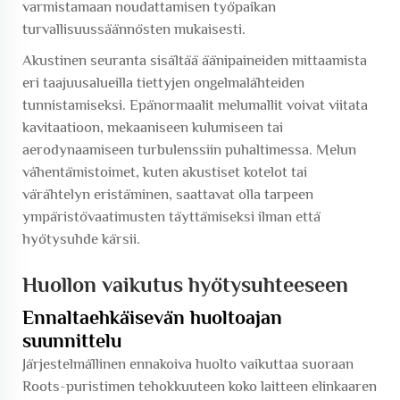
varmistamaan noudattamisen työpaikan
turvallisuussäännösten mukaisesti.
Akustinen seuranta sisältää äänipaineiden mittaamista
eri taajuusalueilla tiettyjen ongelmalähteiden
tunnistamiseksi. Epänormaalit melumallit voivat viitata
kavitaatioon, mekaaniseen kulumiseen tai
aerodynaamiseen turbulenssiin puhaltimessa. Melun
vähentämistoimet, kuten akustiset kotelot tai
värähtelyn eristäminen, saattavat olla tarpeen
ympäristövaatimusten täyttämiseksi ilman että
hyötysuhde kärsii.
Huollon vaikutus hyötysuhteeseen
Ennaltaehkäisevän huoltoajan
suunnittelu
Järjestelmällinen ennakoiva huolto vaikuttaa suoraan
Roots-puristimen tehokkuuteen koko laitteen elinkaaren