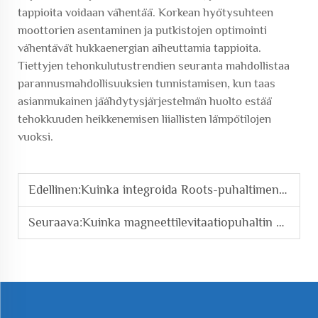
tappioita voidaan vähentää. Korkean hyötysuhteen
moottorien asentaminen ja putkistojen optimointi
vähentävät hukkaenergian aiheuttamia tappioita.
Tiettyjen tehonkulutustrendien seuranta mahdollistaa
parannusmahdollisuuksien tunnistamisen, kun taas
asianmukainen jäähdytysjärjestelmän huolto estää
tehokkuuden heikkenemisen liiallisten lämpötilojen
vuoksi.
Edellinen:
Kuinka integroida Roots-puhaltimen turboahdin teollisiin tuotantolinjoihin?
Seuraava:
Kuinka magneettilevitaatiopuhaltin vähentää energiankulutusta teollisuustiloissa?