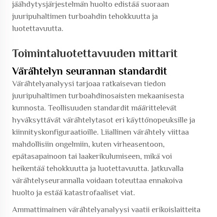
jäähdytysjärjestelmän huolto edistää suoraan
juuripuhaltimen turboahdin tehokkuutta ja
luotettavuutta.
Toimintaluotettavuuden mittarit
Värähtelyn seurannan standardit
Värähtelyanalyysi tarjoaa ratkaisevan tiedon
juuripuhaltimen turboahdinosaisten mekaanisesta
kunnosta. Teollisuuden standardit määrittelevät
hyväksyttävät värähtelytasot eri käyttönopeuksille ja
kiinnityskonfiguraatioille. Liiallinen värähtely viittaa
mahdollisiin ongelmiin, kuten virheasentoon,
epätasapainoon tai laakerikulumiseen, mikä voi
heikentää tehokkuutta ja luotettavuutta. Jatkuvalla
värähtelyseurannalla voidaan toteuttaa ennakoiva
huolto ja estää katastrofaaliset viat.
Ammattimainen värähtelyanalyysi vaatii erikoislaitteita