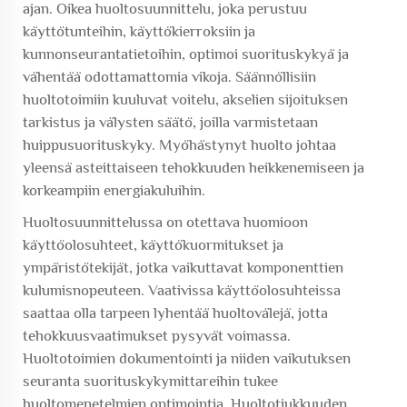
ajan. Oikea huoltosuunnittelu, joka perustuu
käyttötunteihin, käyttökierroksiin ja
kunnonseurantatietoihin, optimoi suorituskykyä ja
vähentää odottamattomia vikoja. Säännöllisiin
huoltotoimiin kuuluvat voitelu, akselien sijoituksen
tarkistus ja välysten säätö, joilla varmistetaan
huippusuorituskyky. Myöhästynyt huolto johtaa
yleensä asteittaiseen tehokkuuden heikkenemiseen ja
korkeampiin energiakuluihin.
Huoltosuunnittelussa on otettava huomioon
käyttöolosuhteet, käyttökuormitukset ja
ympäristötekijät, jotka vaikuttavat komponenttien
kulumisnopeuteen. Vaativissa käyttöolosuhteissa
saattaa olla tarpeen lyhentää huoltovälejä, jotta
tehokkuusvaatimukset pysyvät voimassa.
Huoltotoimien dokumentointi ja niiden vaikutuksen
seuranta suorituskykymittareihin tukee
huoltomenetelmien optimointia. Huoltotiukkuuden