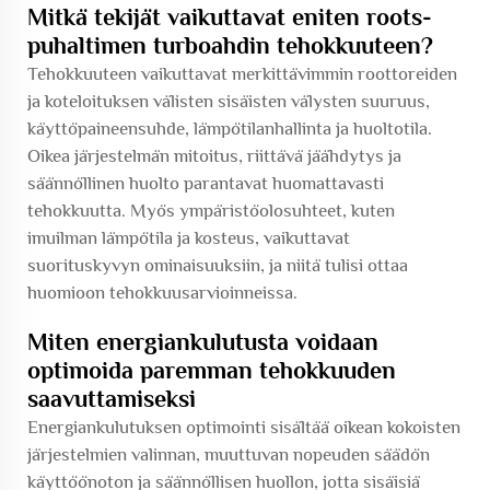
Mitkä tekijät vaikuttavat eniten roots-
puhaltimen turboahdin tehokkuuteen?
Tehokkuuteen vaikuttavat merkittävimmin roottoreiden
ja koteloituksen välisten sisäisten välysten suuruus,
käyttöpaineensuhde, lämpötilanhallinta ja huoltotila.
Oikea järjestelmän mitoitus, riittävä jäähdytys ja
säännöllinen huolto parantavat huomattavasti
tehokkuutta. Myös ympäristöolosuhteet, kuten
imuilman lämpötila ja kosteus, vaikuttavat
suorituskyvyn ominaisuuksiin, ja niitä tulisi ottaa
huomioon tehokkuusarvioinneissa.
Miten energiankulutusta voidaan
optimoida paremman tehokkuuden
saavuttamiseksi
Energiankulutuksen optimointi sisältää oikean kokoisten
järjestelmien valinnan, muuttuvan nopeuden säädön
käyttöönoton ja säännöllisen huollon, jotta sisäisiä