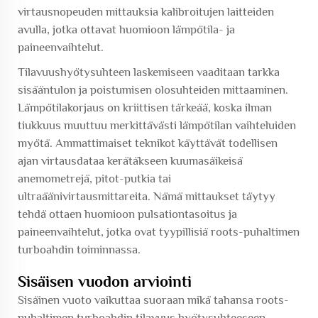
virtausnopeuden mittauksia kalibroitujen laitteiden
avulla, jotka ottavat huomioon lämpötila- ja
paineenvaihtelut.
Tilavuushyötysuhteen laskemiseen vaaditaan tarkka
sisääntulon ja poistumisen olosuhteiden mittaaminen.
Lämpötilakorjaus on kriittisen tärkeää, koska ilman
tiukkuus muuttuu merkittävästi lämpötilan vaihteluiden
myötä. Ammattimaiset teknikot käyttävät todellisen
ajan virtausdataa kerätäkseen kuumasäikeisä
anemometrejä, pitot-putkia tai
ultraäänivirtausmittareita. Nämä mittaukset täytyy
tehdä ottaen huomioon pulsationtasoitus ja
paineenvaihtelut, jotka ovat tyypillisiä roots-puhaltimen
turboahdin toiminnassa.
Sisäisen vuodon arviointi
Sisäinen vuoto vaikuttaa suoraan mikä tahansa roots-
puhaltimen turboahdin tilavuus hyötysuhteeseen.