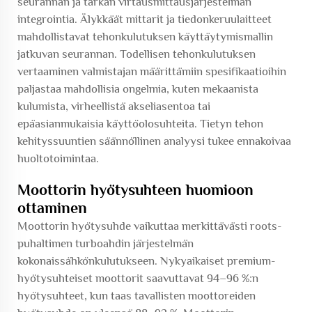
seurannan ja tarkan virtausmittausjärjestelmän
integrointia. Älykkäät mittarit ja tiedonkeruulaitteet
mahdollistavat tehonkulutuksen käyttäytymismallin
jatkuvan seurannan. Todellisen tehonkulutuksen
vertaaminen valmistajan määrittämiin spesifikaatioihin
paljastaa mahdollisia ongelmia, kuten mekaanista
kulumista, virheellistä akseliasentoa tai
epäasianmukaisia käyttöolosuhteita. Tietyn tehon
kehityssuuntien säännöllinen analyysi tukee ennakoivaa
huoltotoimintaa.
Moottorin hyötysuhteen huomioon
ottaminen
Moottorin hyötysuhde vaikuttaa merkittävästi roots-
puhaltimen turboahdin järjestelmän
kokonaissähkönkulutukseen. Nykyaikaiset premium-
hyötysuhteiset moottorit saavuttavat 94–96 %:n
hyötysuhteet, kun taas tavallisten moottoreiden