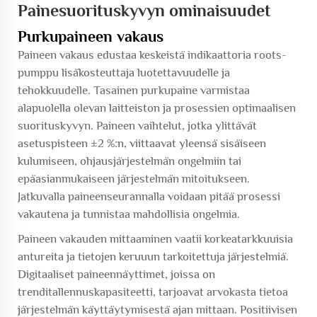
Painesuorituskyvyn ominaisuudet
Purkupaineen vakaus
Paineen vakaus edustaa keskeistä indikaattoria
roots-
pumppu lisäkosteuttaja
luotettavuudelle ja
tehokkuudelle. Tasainen purkupaine varmistaa
alapuolella olevan laitteiston ja prosessien optimaalisen
suorituskyvyn. Paineen vaihtelut, jotka ylittävät
asetuspisteen ±2 %:n, viittaavat yleensä sisäiseen
kulumiseen, ohjausjärjestelmän ongelmiin tai
epäasianmukaiseen järjestelmän mitoitukseen.
Jatkuvalla paineenseurannalla voidaan pitää prosessi
vakautena ja tunnistaa mahdollisia ongelmia.
Paineen vakauden mittaaminen vaatii korkeatarkkuuisia
antureita ja tietojen keruuun tarkoitettuja järjestelmiä.
Digitaaliset paineennäyttimet, joissa on
trenditallennuskapasiteetti, tarjoavat arvokasta tietoa
järjestelmän käyttäytymisestä ajan mittaan. Positiivisen