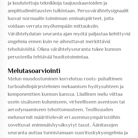
ja koulutettuja teknikkoja taajuuskaavioiden ja
amplitudimittausten tulkintaan. Perusvärähtelysignaalit
luovat normaalin toiminnan ominaispiirteet, joita
voidaan verrata myöhempään mittauksiin.
Värähtelydatan seuranta ajan myötä paljastaa kehittyviä
ongelmia ennen kuin ne aiheuttavat merkittäviä
tehohäviöitä. Oikea värähtelyseuranta tukee kunnon
perusteella tehtävää huoltotoimintaa.
Melutasoarviointi
Melun muodostuminen korrelotuu roots-puhaltimen
turboahdinjärjestelmien mekaanisen hyötysuhteen ja
komponenttien kunnon kanssa. Liiallinen melu viittaa
usein sisäiseen kulumiseen, virheelliseen asentoon tai
aerodynaamiseen tehottomuuteen. Teollisuuden
melunormit määrittelevät eri asennusympäristöihin
soveltuvat enimmäishyväksytyt tasot. Äänitasojen
seuranta auttaa tunnistamaan suorituskykyongelmia ja