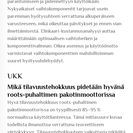
parantumiseen ja pidennettyyn käyttöikään.
Nykyaikaiset vaihtokomponentit tarjoavat usein
paremman hyötysuhteen verrattuna alkuperäiseen
varusteeseen, mikä oikeuttaa päivitykset jo ennen vian
ilmettämisestä. Elinkaari-kustannusanalyysi auttaa
määrittämään optimaalisen vaihtohetken ja
komponenttivalinnan. Oikea asennus ja käyttöönotto
varmistavat vaihtokomponenttien mahdollisimman
suuret hyötysuhdehyödyt.
UKK
Mikä tilavuustehokkuus pidetään hyvänä
roots-puhaltimen pakotinmoottorissa
Hyvä tilavuustehokkuus roots-puhaltimen
pakotinmoottorissa on tyypillisesti 85–95 %
normaalissa käyttötilanteessa. Tämä mittasuure kuvaa
todellista ilmanottoa verrattuna teoreettiseen
siirtokykyyn. Tilavuustehokkuuteen vaikuttavia tekijöitä