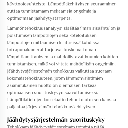
käyttöolosuhteista. Lämpötilakehityksen seuraaminen
auttaa tunnistamaan mekaanisia ongelmia ja
optimoimaan jäähdytystarpeita.
Lämmöntehokkuusanalyysi sisältää ilman sisääntulon ja
poistumisen lämpötilojen sekä koteloituksen
lämpötilojen mittaamisen kriittisissä kohdissa.
Infrapunakamerat tarjoavat koskemattoman
lämpötilamittauksen ja mahdollistavat kuumien kohtien
tunnistamisen, mikä voi viitata mahdollisiin ongelmiin.
Jäähdytysjärjestelmän tehokkuus vaikuttaa suoraan
kokonaistehokkuuteen, joten lämmönvaihtimien
asianmukainen huolto on olennaisen tärkeää
optimaalisen suorituskyvyn saavuttamiseksi.
Lämpötilatietojen korrelaatio tehonkulutuksen kanssa
paljastaa järjestelmän tehokkuuskehityksen.
Jäähdytysjärjestelmän suorituskyky
Tehokkaan jäähdytysjärjestelmän toiminta pitää