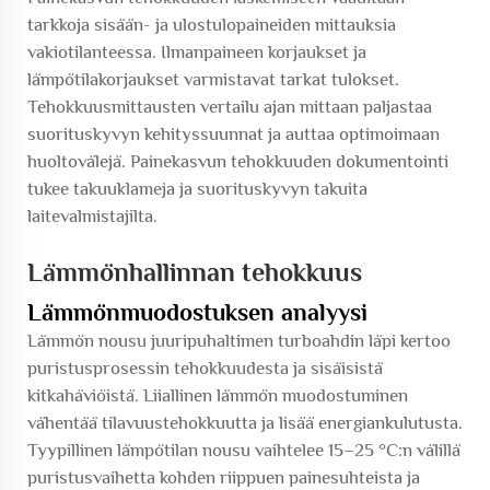
tarkkoja sisään- ja ulostulopaineiden mittauksia
vakiotilanteessa. Ilmanpaineen korjaukset ja
lämpötilakorjaukset varmistavat tarkat tulokset.
Tehokkuusmittausten vertailu ajan mittaan paljastaa
suorituskyvyn kehityssuunnat ja auttaa optimoimaan
huoltovälejä. Painekasvun tehokkuuden dokumentointi
tukee takuuklameja ja suorituskyvyn takuita
laitevalmistajilta.
Lämmönhallinnan tehokkuus
Lämmönmuodostuksen analyysi
Lämmön nousu juuripuhaltimen turboahdin läpi kertoo
puristusprosessin tehokkuudesta ja sisäisistä
kitkahäviöistä. Liiallinen lämmön muodostuminen
vähentää tilavuustehokkuutta ja lisää energiankulutusta.
Tyypillinen lämpötilan nousu vaihtelee 15–25 °C:n välillä
puristusvaihetta kohden riippuen painesuhteista ja