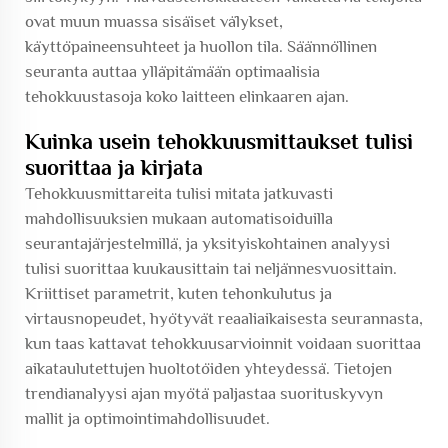
ovat muun muassa sisäiset välykset,
käyttöpaineensuhteet ja huollon tila. Säännöllinen
seuranta auttaa ylläpitämään optimaalisia
tehokkuustasoja koko laitteen elinkaaren ajan.
Kuinka usein tehokkuusmittaukset tulisi
suorittaa ja kirjata
Tehokkuusmittareita tulisi mitata jatkuvasti
mahdollisuuksien mukaan automatisoiduilla
seurantajärjestelmillä, ja yksityiskohtainen analyysi
tulisi suorittaa kuukausittain tai neljännesvuosittain.
Kriittiset parametrit, kuten tehonkulutus ja
virtausnopeudet, hyötyvät reaaliaikaisesta seurannasta,
kun taas kattavat tehokkuusarvioinnit voidaan suorittaa
aikataulutettujen huoltotöiden yhteydessä. Tietojen
trendianalyysi ajan myötä paljastaa suorituskyvyn
mallit ja optimointimahdollisuudet.