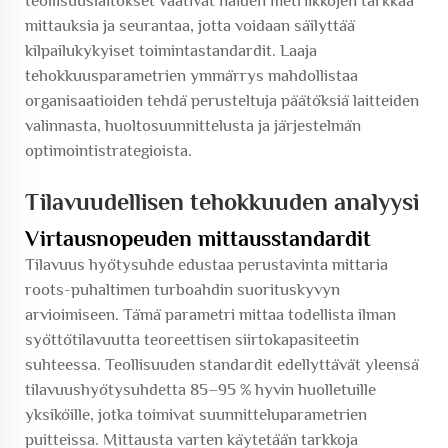
teollisuuslaitokset vaativat näiden metriikkojen tarkkaa
mittauksia ja seurantaa, jotta voidaan säilyttää
kilpailukykyiset toimintastandardit. Laaja
tehokkuusparametrien ymmärrys mahdollistaa
organisaatioiden tehdä perusteltuja päätöksiä laitteiden
valinnasta, huoltosuunnittelusta ja järjestelmän
optimointistrategioista.
Tilavuudellisen tehokkuuden analyysi
Virtausnopeuden mittausstandardit
Tilavuus hyötysuhde edustaa perustavinta mittaria
roots-puhaltimen turboahdin suorituskyvyn
arvioimiseen. Tämä parametri mittaa todellista ilman
syöttötilavuutta teoreettisen siirtokapasiteetin
suhteessa. Teollisuuden standardit edellyttävät yleensä
tilavuushyötysuhdetta 85–95 % hyvin huolletuille
yksiköille, jotka toimivat suunnitteluparametrien
puitteissa. Mittausta varten käytetään tarkkoja