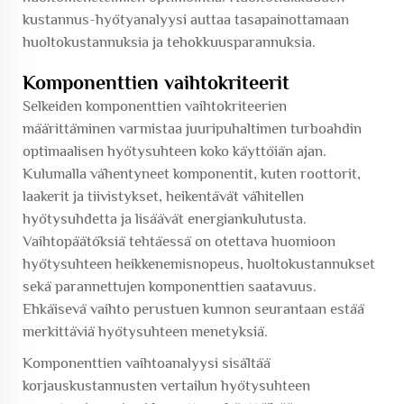
kustannus-hyötyanalyysi auttaa tasapainottamaan
huoltokustannuksia ja tehokkuusparannuksia.
Komponenttien vaihtokriteerit
Selkeiden komponenttien vaihtokriteerien
määrittäminen varmistaa juuripuhaltimen turboahdin
optimaalisen hyötysuhteen koko käyttöiän ajan.
Kulumalla vähentyneet komponentit, kuten roottorit,
laakerit ja tiivistykset, heikentävät vähitellen
hyötysuhdetta ja lisäävät energiankulutusta.
Vaihtopäätöksiä tehtäessä on otettava huomioon
hyötysuhteen heikkenemisnopeus, huoltokustannukset
sekä parannettujen komponenttien saatavuus.
Ehkäisevä vaihto perustuen kunnon seurantaan estää
merkittäviä hyötysuhteen menetyksiä.
Komponenttien vaihtoanalyysi sisältää
korjauskustannusten vertailun hyötysuhteen