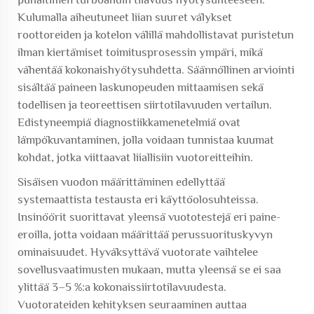
Kulumalla aiheutuneet liian suuret välykset
roottoreiden ja kotelon välillä mahdollistavat puristetun
ilman kiertämiset toimitusprosessin ympäri, mikä
vähentää kokonaishyötysuhdetta. Säännöllinen arviointi
sisältää paineen laskunopeuden mittaamisen sekä
todellisen ja teoreettisen siirtotilavuuden vertailun.
Edistyneempiä diagnostiikkamenetelmiä ovat
lämpökuvantaminen, jolla voidaan tunnistaa kuumat
kohdat, jotka viittaavat liiallisiin vuotoreitteihin.
Sisäisen vuodon määrittäminen edellyttää
systemaattista testausta eri käyttöolosuhteissa.
Insinöörit suorittavat yleensä vuototestejä eri paine-
eroilla, jotta voidaan määrittää perussuorituskyvyn
ominaisuudet. Hyväksyttävä vuotorate vaihtelee
sovellusvaatimusten mukaan, mutta yleensä se ei saa
ylittää 3–5 %:a kokonaissiirtotilavuudesta.
Vuotorateiden kehityksen seuraaminen auttaa