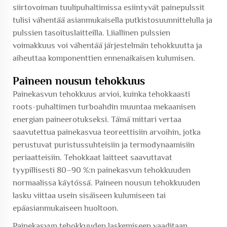
siirtovoiman tuulipuhaltimissa esiintyvät painepulssit
tulisi vähentää asianmukaisella putkistosuunnittelulla ja
pulssien tasoituslaitteilla. Liiallinen pulssien
voimakkuus voi vähentää järjestelmän tehokkuutta ja
aiheuttaa komponenttien ennenaikaisen kulumisen.
Paineen nousun tehokkuus
Painekasvun tehokkuus arvioi, kuinka tehokkaasti
roots-puhaltimen turboahdin muuntaa mekaanisen
energian paineerotukseksi. Tämä mittari vertaa
saavutettua painekasvua teoreettisiin arvoihin, jotka
perustuvat puristussuhteisiin ja termodynaamisiin
periaatteisiin. Tehokkaat laitteet saavuttavat
tyypillisesti 80–90 %:n painekasvun tehokkuuden
normaalissa käytössä. Paineen nousun tehokkuuden
lasku viittaa usein sisäiseen kulumiseen tai
epäasianmukaiseen huoltoon.
Painekasvun tehokkuuden laskemiseen vaaditaan