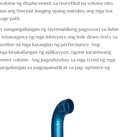
olume ng displacement sa teoretikal na volume nito.
ama ang thermal imaging upang matukoy ang mga hot
kage path.
 nangangailangan ng sistematikong pagsusuri sa ilalim
, isinasagawa ng mga inhinyero ang leak-down tests sa
 baseline na mga katangian ng performance. Ang
 mga kinakailangan ng aplikasyon, ngunit karaniwang
cement volume. Ang pagsubaybay sa mga trend ng mga
angailangan sa pagpapanatili at sa pag-optimize ng