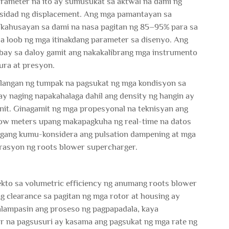
rameter na ito ay sumusukat sa aktwal na dami ng
pasidad ng displacement. Ang mga pamantayan sa
 kahusayan sa dami na nasa pagitan ng 85–95% para sa
a loob ng mga itinakdang parameter sa disenyo. Ang
bay sa daloy gamit ang nakakalibrang mga instrumento
ra at presyon.
ilangan ng tumpak na pagsukat ng mga kondisyon sa
ay naging napakahalaga dahil ang density ng hangin ay
nit. Ginagamit ng mga propesyonal na teknisyan ang
flow meters upang makapagkuha ng real-time na datos
angang kumu-konsidera ang pulsation dampening at mga
rasyon ng roots blower supercharger.
kto sa volumetric efficiency ng anumang roots blower
 clearance sa pagitan ng mga rotor at housing ay
alampasin ang proseso ng pagpapadala, kaya
 na pagsusuri ay kasama ang pagsukat ng mga rate ng