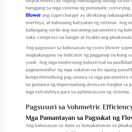
displacement) ay naging mahalagang bahagi sa iba’t
hanggang sa mga sistema ng pneumatic conveying.
Blower
ang supercharger ay direktang nakaaapekt
enerhiya, at kabuuang katiyakan ng sistema. Ang 
kailangang suriin ang maraming parametero ng kah
naka-compress na hangin at tiyakin ang pinakamat
Ang pagsusuri sa kahusayan ng roots blower superc
magkakaugnay na indicator ng pagganap na kung sa
yunit. Ang mga modernong industriyal na pasilidad
pagmomonitor ng mga sukatan na ito upang panatil
komprehensibong pag-unawa sa mga parametero ng
na gumawa ng impormadong desisyon tungkol sa pag
mga estratehiya para sa optimisasyon ng sistema.
Pagsusuri sa Volumetric Efficienc
Mga Pamantayan sa Pagsukat ng Flo
Ang kahusayan sa dami ay kumakatawan sa pinakap