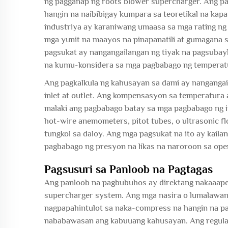
ng pagganap ng roots blower supercharger. Ang pa
hangin na naibibigay kumpara sa teoretikal na ka
industriya ay karaniwang umaasa sa mga rating ng
mga yunit na maayos na pinapanatili at gumagana s
pagsukat ay nangangailangan ng tiyak na pagsubay
na kumu-konsidera sa mga pagbabago ng temperatu
Ang pagkalkula ng kahusayan sa dami ay nanganga
inlet at outlet. Ang kompensasyon sa temperatura 
malaki ang pagbabago batay sa mga pagbabago ng i
hot-wire anemometers, pitot tubes, o ultrasonic 
tungkol sa daloy. Ang mga pagsukat na ito ay kail
pagbabago ng presyon na likas na naroroon sa ope
Pagsusuri sa Panloob na Pagtagas
Ang panloob na pagbubuhos ay direktang nakaaape
supercharger system. Ang mga nasira o lumalawang
nagpapahintulot sa naka-compress na hangin na p
nababawasan ang kabuuang kahusayan. Ang regular