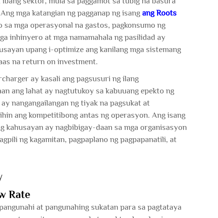
 ibang sektor, mula sa paggamot sa tubig na basura
 Ang mga katangian ng pagganap ng isang
ang Roots
o sa mga operasyonal na gastos, pagkonsumo ng
mga inhinyero at mga namamahala ng pasilidad ay
usayan upang i-optimize ang kanilang mga sistemang
aas na return on investment.
harger ay kasali ang pagsusuri ng ilang
an ang lahat ay nagtutukoy sa kabuuang epekto ng
 ay nangangailangan ng tiyak na pagsukat at
ihin ang kompetitibong antas ng operasyon. Ang isang
 kahusayan ay nagbibigay-daan sa mga organisasyon
pili ng kagamitan, pagpaplano ng pagpapanatili, at
y
w Rate
angunahi at pangunahing sukatan para sa pagtataya