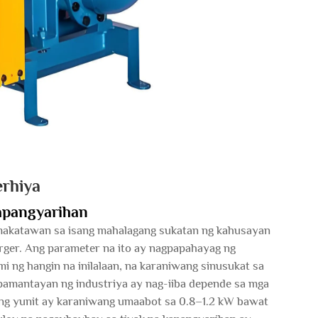
rhiya
apangyarihan
makatawan sa isang mahalagang sukatan ng kahusayan
rger. Ang parameter na ito ay nagpapahayag ng
mi ng hangin na inilalaan, na karaniwang sinusukat sa
pamantayan ng industriya ay nag-iiba depende sa mga
ong yunit ay karaniwang umaabot sa 0.8–1.2 kW bawat