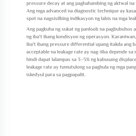
pressure decay at ang paghahambing ng aktwal na v
Ang mga advanced na diagnostic technique ay kas
spot na nagsisilbing indikasyon ng labis na mga lea
Ang pagkuha ng sukat ng panloob na pagbubuhos ay
ng iba't ibang kondisyon ng operasyon. Karaniwan
iba't ibang pressure differential upang itakda ang
acceptable na leakage rate ay nag-iiba depende sa
hindi dapat lalampas sa 3–5% ng kabuuang displa
leakage rate ay tumutulong sa paghula ng mga pang
iskedyul para sa pagpapalit.