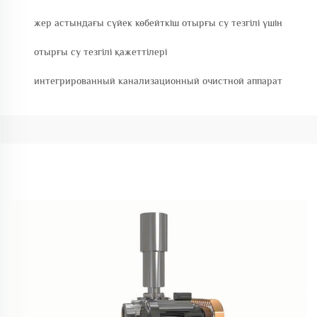
жер астындағы сүйек көбейткіш отырғы су тезгілі үшін
отырғы су тезгілі қажеттілері
интегрированный канализационный очистной аппарат