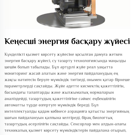
Кеңесші энергия басқару жүйесі
Күнделікті қызмет көрсету жүйесіне қосылған дамуға жеткен
энергия басқару жүйесі, су тазарту технологиясында маңызды
шешім болып табылады. Бұл әртүрлі жүйе реал уақытта
мониторинг жасай алатын және энергия пайдаланудың ең
жақсы нәтигесін беруге мүмкіндік тигізеді, онымен қатар бірнеше
параметрлерді сақтайды. Жүйе әдетте кисмектің қажеттілігін,
басындағы талаптарды және жылжымалық нормаларын
аналіздейді, тазартудың қажеттілігіне сәйкес еңбекшілігін
автоматты түрде өзгертуге мүмкіндік береді. Бұл
интеллектуалды қадам көбінесе аэрацияға қатысты энергияның
шағын пайдалануын қалпына келтіреді, бірақ биологтық
тазартудың әсерлілігін сақтайды. Сенсорлар мен алдын-алағы
техникалық қызмет көрсету мүмкіндіктерін пайдалана отырып,