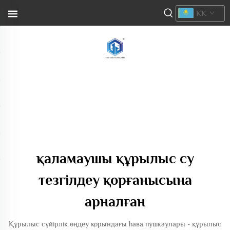
KK
қаламаушы құрылыс су
тезгілдеу қорғанысына
арналған
Құрылыс сүйірлік өңдеу қорындағы һава пушкаулары - құрылыс