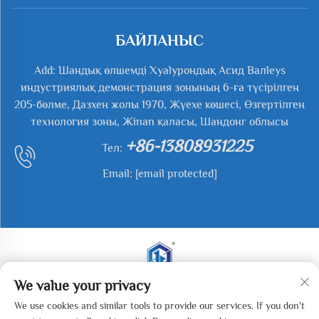
БАЙЛАНЫС
Add: Шандық өлшемді Хyalурондық Асид Валleys
индустриялық демонстрация зонының 6-ға түсірілген
205-бөлме, Дазхен жолы 1970, Жүехе көшесі, Өзгертілген
технология зоны, Жinan қаласы, Шандонг облысы
+86-13808931225
Тел:
Email:
[email protected]
We value your privacy
Барлық тәуелсіздіктер сақталады. Құрама 2025 Жиань
We use cookies and similar tools to provide our services. If you don't
ю Вейе (Жинан) Машиналық Технологиясы