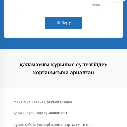
0/1000
Жіберу
қаламаушы құрылыс су тезгілдеу
қорғанысына арналған
жарық су тазарту құрылғылары
қаржы суын өңдеу машинасы
сүйек көбейтушілері және отырғы су тезгілі