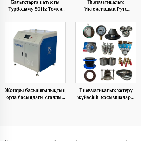
Балықтарға қатысты
Пневматикалық
Турбодаму 50Hz Төмен
Интенсивдық Рутс
Шоғырлану Электрдаму
Түрбодаму Энергия келесі
Қорытынды Root Бөлу
Жоғары басыншылықтың
Пневматикалық көтеру
орта басындағы сталдық
жүйесінің қосымшалары
материалдан жасалған
материалдарды өткізу
электр аерасиялық
үшін
емігіші