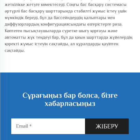
жеткілікке жетуге көмектеседі. Соңғы бас басқару системасы
әртүрлі бас басқару шарттарында стабилті жұмыс істеу үшін
мүмкіндік береді, бұл да бассейндердің қалыптары мен
диффузорлардың конфигурациясындағы өзгерістерге риза.
Көптеген пысықтаушыларда суретке шығу қорғауы және
автоматты жүк теңдеуі бар, бұл да қиын шарттарда жүйелердің
қоректі жұмыс істеуін сақтайды, ал құралдарды қауіптен
сақтайды.
Сұрағыңыз бар болса, бізге
хабарласыңыз
ЖІБЕРУ