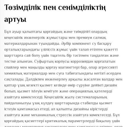
Төзімділік пен сенімділіктің
артуы
Бұл ауыр қалыптағы қорғайдың және тиімділігі олардың
кеңесшілік инженерлік жұмыстары мен премиум салмақ
материалдарынан туындайды. Әрбір компонент су басқару
орталықтарындағы үзіліссіз жұмыс үшін талап етілген қажетті
шарттарға сай болу үшін тщатель бір тәсілмен таңдалған және
тестке алынған. Суфыртың корпусы коррозиядан қорғалатын
спайлер мен маңызды қорғау коатингтері бар, олар агрессивті
химиялық материалдар мен суға табиғатындағы негізгі әсерден
сақталады. Дәлдікпен инженерлеу арқылы жасалған валдар мен
қаптар ұзақ кезекті қызмет кезінде өмір сүруіне дейінгі дизайн
болып, қызмет іsteуін кемітуге және операциялық қателерді
азайтуға көмектеседі. Кеңесшілік жылу системаларының
пайдаланылуы ұзақ күлдеу шарттарында стабилды қызмет
істеуін қамтамасыз етеді, ал қалыпты дизайны кірістерді
азайтуға және механикалық стрессін азайтуға көмектеседі. Бұл
қорғайдың қасиеттері критикалық параметрлерді бақылау үшін
жолаушы мониторинг системаларымен қамтамасыз етілген, олар