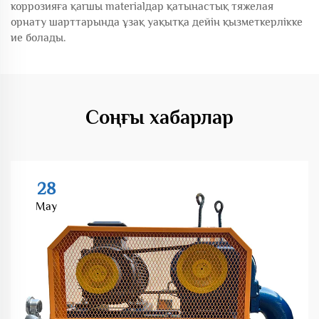
коррозияға қarшы materialдар қатынастық тяжелая
орнату шарттарында ұзақ уақытқа дейін қызметкерлікке
ие болады.
Соңғы хабарлар
28
May