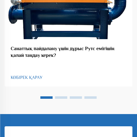
Санаттық пайдалану үшін дұрыс Рутс емігішін
қалай таңдау керек?
КӨБІРЕК ҚАРАУ