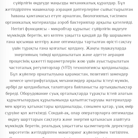
сүйірлігін өңдеуде маңызды механикалық құралдар. Бұл
жетілдірілген машиналар аэрация дәптерлеріне сыйыстырылған
һаваны қамтамасыз етуге арналған, биологиялық тәсілмен
органикалық материалды аэроб бактериялар арқылы қателейді.
Негізгі функциясы - микробтар құрылыс сүйірлігін өңдеуге
мүмкіндік беретін, кез келген уақытта қандай да бір шаршымен
ғана қосымша келтіру және оптималды тартылған өрісті сақтау
үшін тұрақты ғана қозғалыс қолдану. Жаңғы пушкауларда
энергияның тиімді қолданылатын және әдетте аерация
процесінің қажетті параметрлерін жою үшін ауыстырылатын
частоталық регуляторлар (VFD) технологиясы қолданылады.
Бұл жүйелер орнатылуына қарамастан, позитивті замендер
немесе центрифугалдық механизмдер арқылы істеуі мүмкін,
әрбірі де қолданбалық талаптарға байланысты артықшылықтар
береді. Оборудование суық орталықтарда тұрақты істей алатын
құрылғылардың құрылымында қалыптастырушы материалдар
мен қорғау қатынастары қолданылады, сонымен қатар, ұзақ өмір
сүруіне қол жеткізеді. Сондай-ақ, олар операторларға оптималды
өңдеу шарттарын сақтауға және энергия қатынасын азайтуға
мүмкіндік беретін, реальдық уақыттағы қызметкерлік деректерді
көрсететін жетілдірілген мониторинг жүйелерімен тигізілген.