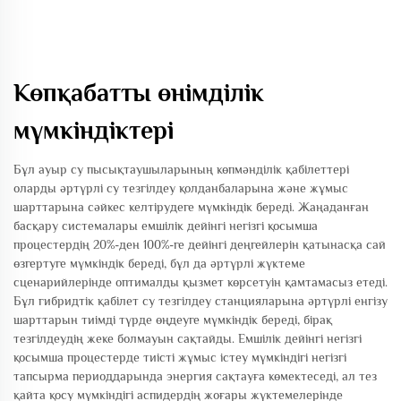
Көпқабатты өнімділік
мүмкіндіктері
Бұл ауыр су пысықтаушыларының көпмәнділік қабілеттері
оларды әртүрлі су тезгілдеу қолданбаларына және жұмыс
шарттарына сәйкес келтірудеге мүмкіндік береді. Жаңаданған
басқару системалары емшілік дейінгі негізгі қосымша
процестердің 20%-ден 100%-ге дейінгі деңгейлерін қатынасқа сай
өзгертуге мүмкіндік береді, бұл да әртүрлі жүктеме
сценарийлерінде оптималды қызмет көрсетуін қамтамасыз етеді.
Бұл гибридтік қабілет су тезгілдеу станцияларына әртүрлі енгізу
шарттарын тиімді түрде өңдеуге мүмкіндік береді, бірақ
тезгілдеудің жеке болмауын сақтайды. Емшілік дейінгі негізгі
қосымша процестерде тиісті жұмыс істеу мүмкіндігі негізгі
тапсырма периоддарында энергия сақтауға көмектеседі, ал тез
қайта қосу мүмкіндігі аспидердің жоғары жүктемелерінде