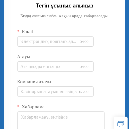
Тегін ұсыныс алыңыз
Біздің өкіліміз сізбен жақын арада хабарласады.
Email
0/100
Атауы
0/100
Компания атауы
0/200
Хабарлама