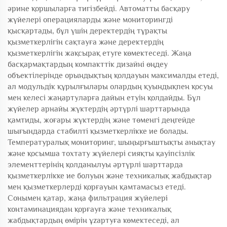
әрине қоршыларға тигізбейді. Автоматты басқару
жүйелері операцияларды және мониторингді
қысқартады, бұл үшін деректердің тұрақты
қызметкерлігін сақтауға және деректердің
қызметкерлігін жақсырақ етуге көмектеседі. Жаңа
басқармақтардың компакттік дизайні өңдеу
объектілерінде орындықтың қолдауын максималды етеді,
ал модульдік құрылғылары олардың қуындықпен қосуы
мен келесі жаңартуларға дайын етуін қолдайды. Бұл
жүйелер арнайы жүктердің әртүрлі шарттарында
қамтиды, жоғары жүктердің және төменгі деңгейде
шығындарда стабилті қызметкерлікке ие болады.
Температуралық мониторинг, шыңырғыштықты анықтау
және қосымша тохтату жүйелері сияқты қауіпсізлік
элементтерінің қолданылуы әртүрлі шарттарда
қызметкерлікке ие болуын және техникалық жабдықтар
мен қызметкерлерді қорғауын қамтамасыз етеді.
Сонымен қатар, жаңа фильтрация жүйелері
контаминациядан қорғауға және техникалық
жабдықтардың өмірін ұzaртуға көмектеседі, ал