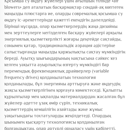
Қосымша су өңдеу жүйелері үшін ағылшын тілінде «air
blowers» деп аталатын басқармақтар сондай-ақ көптеген
маңызды плюстарға ие, оларды совремалық қосымша су
өңдеу іс-әрекеттерінде қажетті екендігін дәлелдейді.
Бірінші нұсqaда, олар қызметкерлердің жаңа дизайны
мен зерттеулерге негізделген басқару жүйелері арқылы
энергиялық қызметкерлікті жоғары деңгейде сақтайды,
сонымен қатар, традициональдік аэрация әдістеріне
салыстырғанда маңызды қаржылықты сақтау мүмкіндігін
береді. Ауытқу шығындарының нақтысына сәйкес кез
келген уақытта ауырлықты өзгерту мүмкіндігі бар
перемендық фреквенциялық драйверлер (variable
frequency drives) қолданылатын технология
қолданылады, бұл энергияны арттыруға және өңдеудің
жақсы қызметкерлігінен қорғауға көмектеседі. Қалыпты
құрылғылар мен ықпалды материалдардан жасалған бұл
жүйелер әдетте ұзақ өмір сүріп, техникалық
қызметтердің кемшілігін азайтады және жұмыс
уақытындағы тохтатуларды жеңілдетеді. Олардың
шынымен қысқарту технологиясы қолданылған
болғандықтан, олар әртүрлі орналасу үшін қабілетті,