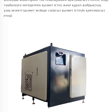
таңбалауға негізделген қызмет істеу және құрал-жабдықтың
ұзақ кезекті қызмет кезінде сапасыз қызмет істеуін қамтамасыз
етеді.