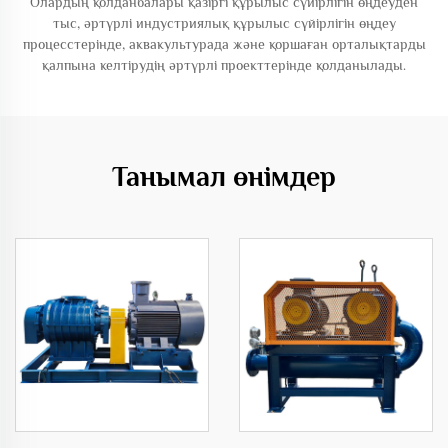
Олардың қолданбалары қазіргі құрылыс сүйірлігін өңдеуден
тыс, әртүрлі индустриялық құрылыс сүйірлігін өңдеу
процесстерінде, аквакультурада және қоршаған орталықтарды
қалпына келтірудің әртүрлі проекттерінде қолданылады.
Танымал өнімдер