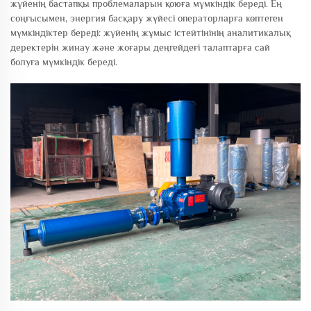
жүйенің бастапқы проблемаларын қоюға мүмкіндік береді. Ең
соңғысымен, энергия басқару жүйесі операторларға көптеген
мүмкіндіктер береді: жүйенің жұмыс істейтінінің аналитикалық
деректерін жинау және жоғары деңгейдеғі талаптарға сай
болуға мүмкіндік береді.