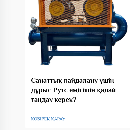
Санаттық пайдалану үшін
дұрыс Рутс емігішін қалай
таңдау керек?
КӨБІРЕК ҚАРАУ