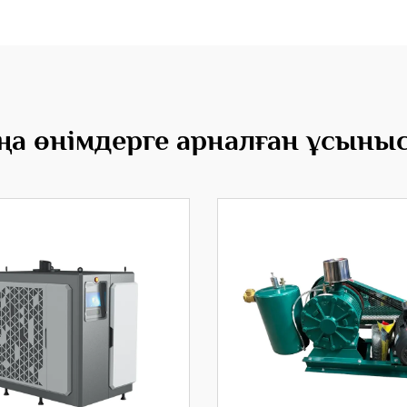
а өнімдерге арналған ұсыны