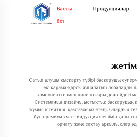
Басты
Продукциялар
бет
жетім
Сатып алушы қысқарту түбірі басқарушы супер
екі қарама-қарсы айналатын лобаларды п
компоненттермен және жоғары деңгейдегі м
Системаның дизайны ыстықтық басқарудың кө
жұмыс істейтінін қамтамасыз етеді. Олардың те
бұл премиум күшті индукция шешімін қалыптас
орнату және сақтау арқылы олар әд