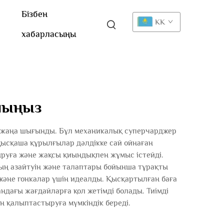
Бізбен
KK
хабарласыңы
алыңыз
ы жаңа шығынды. Бұл механикалық суперчарджер
Қысқаша құрылғылар дәлдікке сай ойнаған
руға және жақсы қиындықпен жұмыс істейді.
ың азайтуін және талаптары бойынша тұрақты
 және гонкалар үшін идеалды. Қысқартылған баға
ндағы жағдайларға қол жетімді болады. Тиімді
н қалыптастыруға мүмкіндік береді.