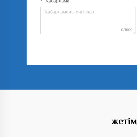
Хабарлама
0/1000
жетім