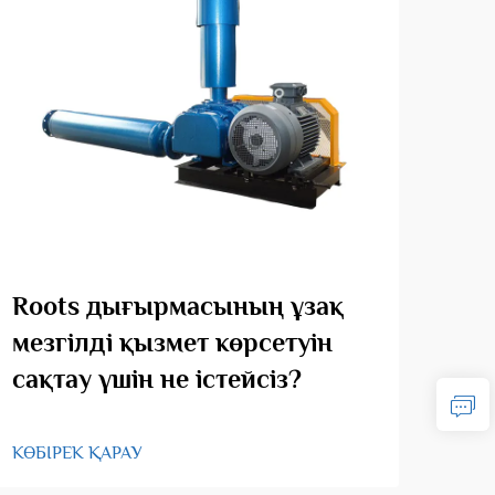
Roots дығырмасының ұзақ
Өші
мезгілді қызмет көрсетуін
қо
сақтау үшін не істейсіз?
КӨБІ
КӨБІРЕК ҚАРАУ