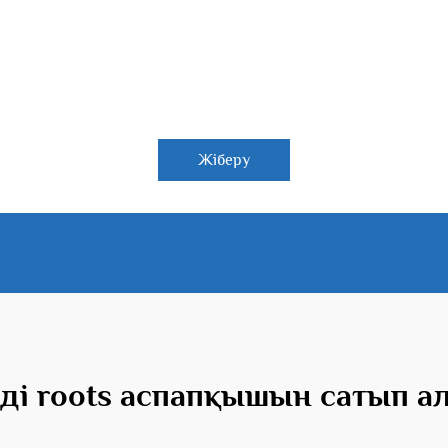
Жіберу
ді roots аспапқышын сатып 