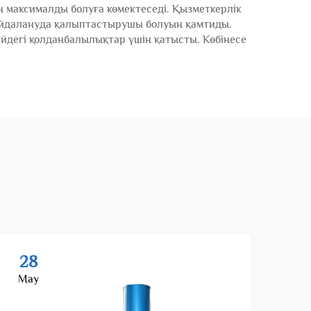
н максималды болуға көмектеседі. Қызметкерлік
пайдалануда қалыптастырушы болуын қамтиды.
ңгейдегі қолданбалылықтар үшін қатысты. Көбінесе
28
2
May
Ma