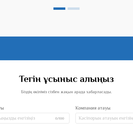
Тегін ұсыныс алыңыз
Біздің өкіліміз сізбен жақын арада хабарласады.
уы
Компания атауы
0/100