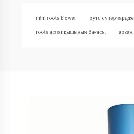
mini roots blower
рутс суперчардже
roots аспапқышының бағасы
арзан