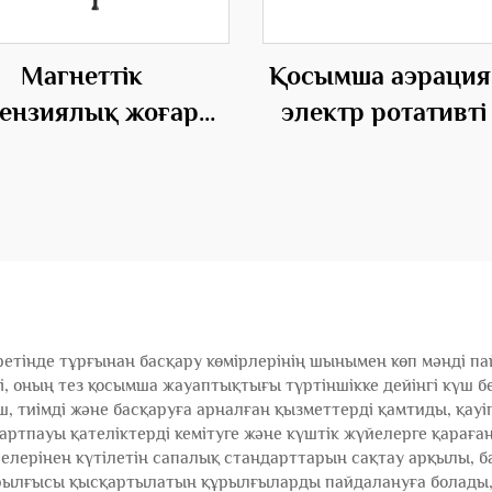
Магнеттік
Қосымша аэрация
пензиялық жоғары
электр ротативті
сыншылықтың AC
және позитивті е
электр қорығы
бойынша
трифугалық OEM
етінде тұрғынан басқару көмірлерінің шынымен көп мәнді пай
 оның тез қосымша жауаптықтығы түртіншікке дейінгі күш бере
үш, тиімді және басқаруға арналған қызметтерді қамтиды, қау
ртпауы қателіктерді кемітуге және күштік жүйелерге қараға
йелерінен күтілетін сапалық стандарттарын сақтау арқылы, 
ұрылғысы қысқартылатын құрылғыларды пайдалануға болады,