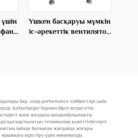
 үшін
Үшкен басқаруы мүмкін
 фан
іс-әрекеттік вентилятор
мігіш
OEM өнімдердің шағын
жүйесі депо насосы
далары бар, олар.performance хоббиістері үшін
ді, turbocharger'лермен бірге кездесетін
іпсіздікті және жолдағы қолданбалылықты
нда қысқартылатын техникалық қажеттіліктерге
банктың ішінде болмаған жағдайда жоғары
 машинаға кірістіру үшін минималды