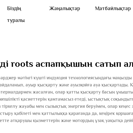
Біздің
Жаңалықтар
Матбайлықтар
туралы
ді roots аспапқышын сатып 
чарджер мәтінгі күшті индукция технологиясындағы маңызд
айдаланып, ауыр қысқарту және ауызқойға ауа қысқартады. 
атериалдармен жасалған, олар қатты қысқарту басын ұнышты
пшілікті қасиеттерін қамтамасыз етеді, ыстықтық соқындыт
з тіркелу жауабы мен сызықтық энергия беруімен, олар кеңес
тыру қабілеті мен қаттылыққа қарағанда да, кеңірек қоршаға
етте атқарушы қызметтерін және мотордың ұзақ уақытқа дейі