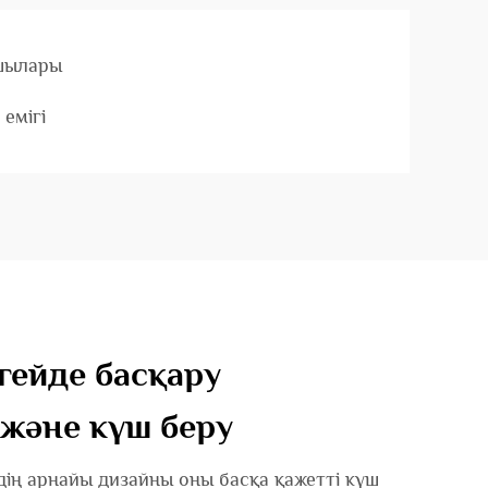
ушылары
 емігі
гейде басқару
және күш беру
ің арнайы дизайны оны басқа қажетті күш