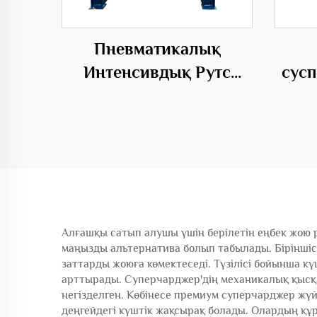
Пневматикалық
Интенсивдық Рутс
сус
Түрбодаму Энергия
ба
келесі Қорытынды Root
Бөлу
цен
Алғашқы сатып алушы үшін берілетін еңбек жою р
маңызды альтернатива болып табылады. Біріншісі,
заттарды жоюға көмектеседі. Түзілісі бойынша к
арттырады. Суперчарджер'дің механикалық қысқа
негізделген. Көбінесе премиум суперчарджер жү
деңгейдегі күштік жақсырақ болады. Олардың қ