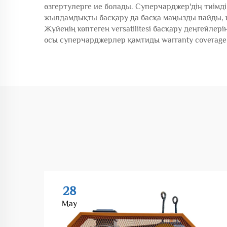
өзгертулерге ие болады. Суперчарджер'дің тиімд
жылдамдықты басқару да басқа маңызды пайды, 
Жүйенің көптеген versatilitesi басқару деңгейлер
осы суперчарджерлер қамтиды warranty coverage
28
May