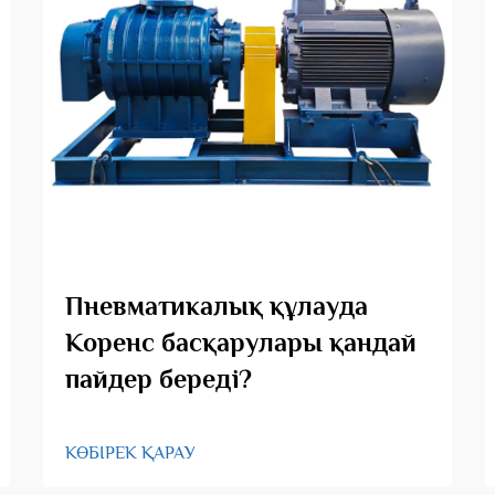
Пневматикалық құлауда
Коренс басқарулары қандай
пайдер береді?
КӨБІРЕК ҚАРАУ