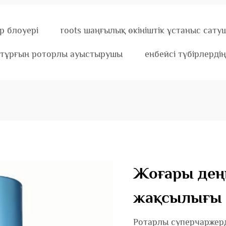
р блоуері
roots шаңғылық өкініштік ұстаныс сат
 тұрғын роторлы ауыстырушы
енбейсі түбірлердің
Жоғары дең
жақсылығы 
Ротарлы суперчаржерд