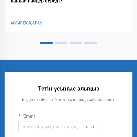
қандай пайдер береді?
КӨБІРЕК ҚАРАУ
Тегін ұсыныс алыңыз
Біздің өкіліміз сізбен жақын арада хабарласады.
Email
0/100