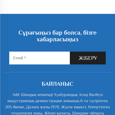
Сұрағыңыз бар болса, бізге
хабарласыңыз
ЖІБЕРУ
БАЙЛАНЫС
Add: Шандық өлшемді Хyalурондық Асид Валleys
индустриялық демонстрация зонының 6-ға түсірілген
205-бөлме, Дазхен жолы 1970, Жүехе көшесі, Өзгертілген
технология зоны, Жinan қаласы, Шандонг облысы