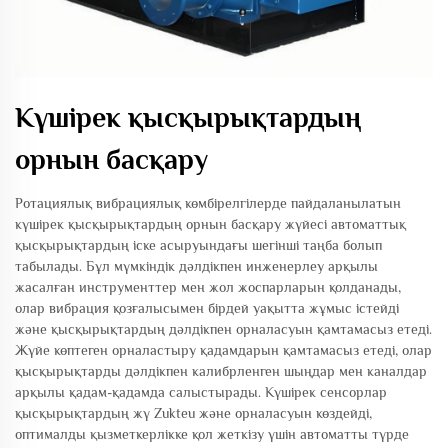
Күшірек қысқырықтардың
орнын басқару
Ротациялық вибрациялық көмбірелгілерде пайдаланылатын
күшірек қысқырықтардың орнын басқару жүйесі автоматтық
қысқырықтардың іске асыруындағы шегінші таңба болып
табылады. Бұл мүмкіндік дәлдікпен инженерлеу арқылы
жасалған инструменттер мен жол жоспарларын қолданады,
олар вибрация қозғалысымен бірдей уақытта жұмыс істейді
және қысқырықтардың дәлдікпен орналасуын қамтамасыз етеді.
Жүйе көптеген орналастыру қадамдарын қамтамасыз етеді, олар
қысқырықтарды дәлдікпен калибрленген шыңдар мен каналдар
арқылы қадам-қадамда салыстырады. Күшірек сенсорлар
қысқырықтардың жү Zukteu және орналасуын көздейді,
оптималды қызметкерлікке қол жеткізу үшін автоматты түрде