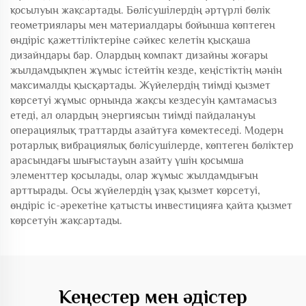
қосылуын жақсартады. Бөлісушілердің әртүрлі бөлік
геометриялары мен материалдары бойынша көптеген
өндіріс қажеттіліктеріне сәйкес келетін қысқаша
дизайндары бар. Олардың компакт дизайны жоғары
жылдамдықпен жұмыс істейтін кезде, кеңістіктің мәнін
максималды қысқартады. Жүйелердің тиімді қызмет
көрсетуі жұмыс орнында жақсы кездесуін қамтамасыз
етеді, ал олардың энергиясын тиімді пайдалануы
операциялық траттарды азайтуға көмектеседі. Модерн
ротарлық вибрациялық бөлісушілерде, көптеген бөліктер
арасындағы шығыстауын азайту үшін қосымша
элементтер қосылады, олар жұмыс жылдамдығын
арттырады. Осы жүйелердің ұзақ қызмет көрсетуі,
өндіріс іс-әрекетіне қатысты инвестицияға қайта қызмет
көрсетуін жақсартады.
Кеңестер мен әдістер