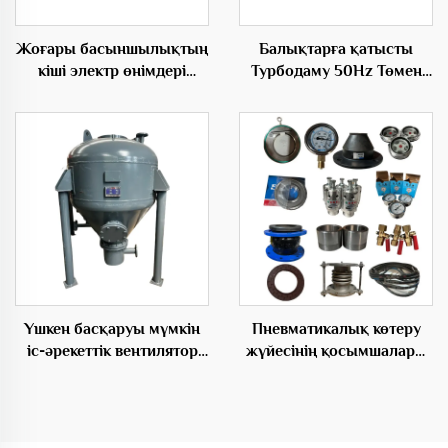
Жоғары басыншылықтың
Балықтарға қатысты
кіші электр өнімдері
Турбодаму 50Hz Төмен
бойынша маңызды үш
Шоғырлану Электрдаму
бұрышты Рутс емігіші
Үшкен басқаруы мүмкін
Пневматикалық көтеру
іс-әрекеттік вентилятор
жүйесінің қосымшалары
OEM өнімдердің шағын
материалдарды өткізу
жүйесі депо насосы
үшін