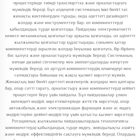
процестерінде тиімді транспорттау және орналастыруға
мүмкіндік береді. Бұл әлдеңгей системаның ішкі бөлігі тас
жинақты контейнерден тұрады, онда әдеттегі дизайндегі
жолдар және инструменттер бар, ол компоненттерді
қабылдандық түрде қозғалтады. Пайдаушы электромагнитті
немесе механикалық қозғалыстар арқылы қозғалады, ол әділетті
жылжымалы қозғалыстар құрастырады, сонымен қатар
компоненттерді зарылған жолдар boyынша қозғалуға, бір-бірінен
бос қалуға және орналастыруға мүмкіндік береді. Системаның
өзгеше дизайні сілтемелер мен амплитудаларды өзгертуге
мүмкіндік береді, ол әртүрлі компоненттердің өлшемдері мен
салмақтары бойынша ең жақсы қызмет көрсетуі мүмкін.
Жинақтың ішкі бөлігі әдеттегі инженерлік жолдары мен қаптары
бар, олар сәтті тарату, орналастыру және компоненттерді кейінгі
процестерге беру үшін пайдалы. Бұл пайдаушылар үлкен
көлемдегі өндіріс көрсеткіштерінде жетістік көрсетеді, олар
автожобалық және электроникадан фармация және ас өңдеу
өндірістеріне дейінгі өндірістер үшін қатысты қызмет көрсетеді.
Ротациялық жылжымалы пайдаушылардың технологиясы
компоненттерді қабылдандық түрде өңдеу, зияндылықты азайту
және өндіріс еффективділігін сақтауға мүмкіндік береді. Олардың