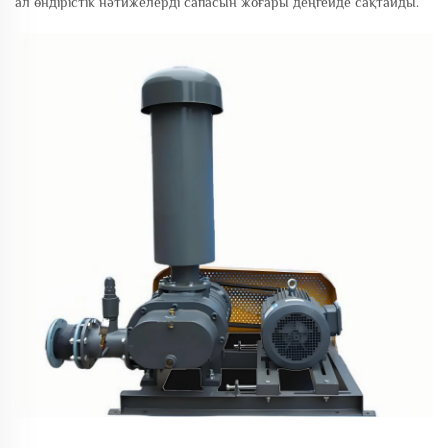
ал өндірістік нәтижелерді сапасын жоғары деңгейде сақтайды.