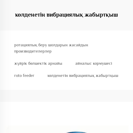
көлденетін вибрациялық жабыртқыш
ротациялық беру шолдарын жасайдын
производителерлер
жүйрік бөлшектік арнайы
айналыс кормушесі
roto feeder
көлденетін вибрациялық жабыртқыш