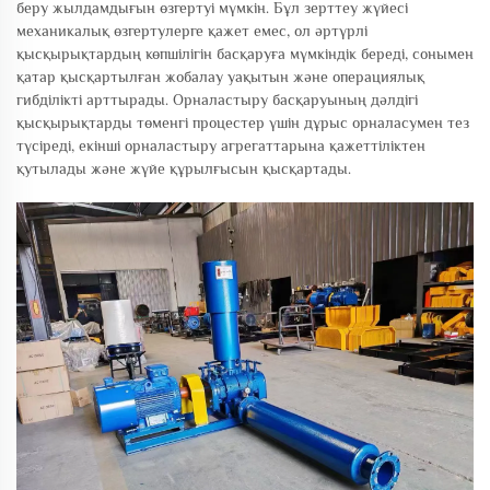
беру жылдамдығын өзгертуі мүмкін. Бұл зерттеу жүйесі
механикалық өзгертулерге қажет емес, ол әртүрлі
қысқырықтардың көпшілігін басқаруға мүмкіндік береді, сонымен
қатар қысқартылған жобалау уақытын және операциялық
гибділікті арттырады. Орналастыру басқаруының дәлдігі
қысқырықтарды төменгі процестер үшін дұрыс орналасумен тез
түсіреді, екінші орналастыру агрегаттарына қажеттіліктен
қутылады және жүйе құрылғысын қысқартады.