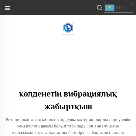
KK
көлденетін вибрациялық
жабыртқыш
Ротациялық жылжымалы пайдаушы материалдарды өңдеу үшін
кеңейтілген шешім болып табылады, ол айналу және
жылжымалы қозғалыстарды біріктіріп, сабақтарды өндіріс