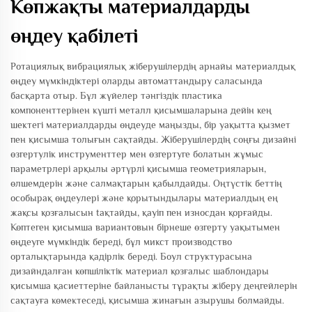
Көпжақты материалдарды
өңдеу қабілеті
Ротациялық вибрациялық жіберушілердің арнайы материалдық
өңдеу мүмкіндіктері оларды автоматтандыру саласында
басқарта отыр. Бұл жүйелер тәнгіздік пластика
компоненттерінен күшті металл қисымшаларына дейін кең
шектегі материалдарды өңдеуде маңызды, бір уақытта қызмет
пен қисымша толығын сақтайды. Жіберушілердің соңғы дизайні
өзгертулік инструменттер мен өзгертуге болатын жұмыс
параметрлері арқылы әртүрлі қисымша геометрияларын,
өлшемдерін және салмақтарын қабылдайды. Оңтүстік беттің
особырақ өңдеулері және қорытындылары материалдың ең
жақсы қозғалысын taқтайды, қауіп пен износдан қорғайды.
Көптеген қисымша вариантовын бірнеше өзгерту уақытымен
өңдеуге мүмкіндік береді, бұл микст производство
орталықтарында қадірлік береді. Боул структурасына
дизайндалған көпшіліктік материал қозғалыс шаблондары
қисымша қасиеттеріне байланысты тұрақты жіберу деңгейлерін
сақтауға көмектеседі, қисымша жинағын азырушы болмайды.