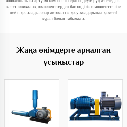
көшбасшылығы әртүрлі компоненттерді өңдеуге рұқсат етеді, ол
электроникалық компоненттерден бас өндіріс компоненттеріне
дейін қосылады, олар автоматты қосу жолдарында қажетті
құрал болып табылады.
Жаңа өнімдерге арналған
ұсыныстар