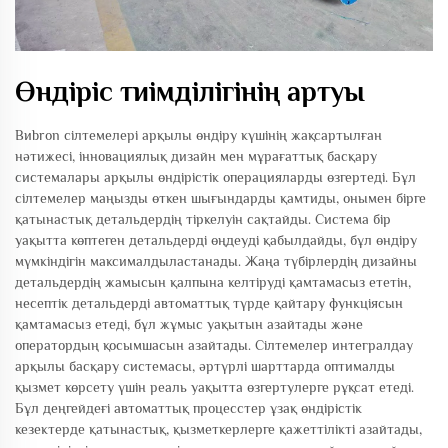
Өндіріс тиімділігінің артуы
Виbron сілтемелері арқылы өндіру күшінің жақсартылған
нәтижесі, інновациялық дизайн мен мұрағаттық басқару
системалары арқылы өндірістік операцияларды өзгертеді. Бұл
сілтемелер маңызды өткен шығындарды қамтиды, онымен бірге
қатынастық детальдердің тіркелуін сақтайды. Система бір
уақытта көптеген детальдерді өңдеуді қабылдайды, бұл өндіру
мүмкіндігін максималдыластанады. Жаңа түбірлердің дизайны
детальдердің жамысын қалпына келтіруді қамтамасыз ететін,
несептік детальдерді автоматтық түрде қайтару функціясын
қамтамасыз етеді, бұл жұмыс уақытын азайтады және
оператордың қосымшасын азайтады. Сілтемелер интегралдау
арқылы басқару системасы, әртүрлі шарттарда оптималды
қызмет көрсету үшін реаль уақытта өзгертулерге рұқсат етеді.
Бұл деңгейдеғі автоматтық процесстер ұзақ өндірістік
кезектерде қатынастық, қызметкерлерге қажеттілікті азайтады,