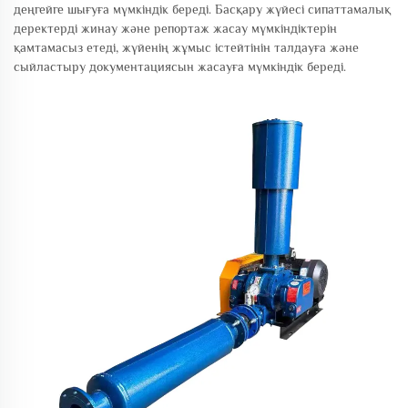
деңгейге шығуға мүмкіндік береді. Басқару жүйесі сипаттамалық
деректерді жинау және репортаж жасау мүмкіндіктерін
қамтамасыз етеді, жүйенің жұмыс істейтінін талдауға және
сыйластыру документациясын жасауға мүмкіндік береді.