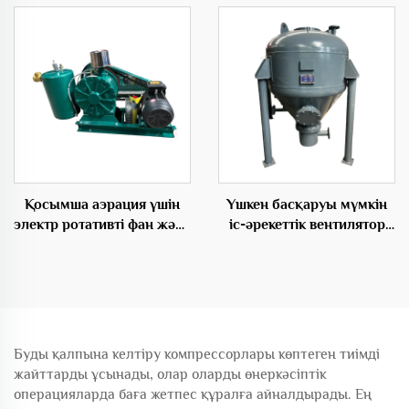
Қорытынды Root Бөлу
электр аерасиялық
емігіші
Қосымша аэрация үшін
Үшкен басқаруы мүмкін
электр ротативті фан және
іс-әрекеттік вентилятор
позитивті емігіш
OEM өнімдердің шағын
жүйесі депо насосы
Буды қалпына келтіру компрессорлары көптеген тиімді
жайттарды ұсынады, олар оларды өнеркәсіптік
операцияларда баға жетпес құралға айналдырады. Ең