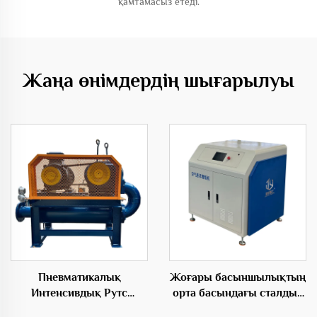
қамтамасыз етеді.
Жаңа өнімдердің шығарылуы
Пневматикалық
Жоғары басыншылықтың
Интенсивдық Рутс
орта басындағы сталдық
Түрбодаму Энергия келесі
материалдан жасалған