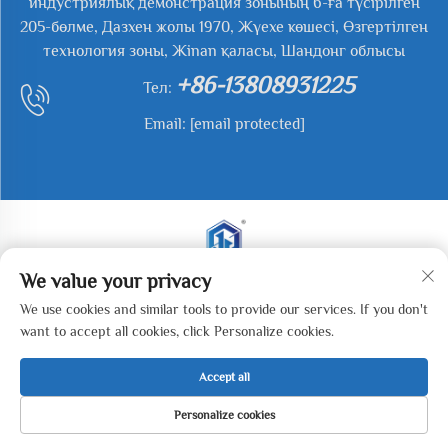
индустриялық демонстрация зонының 6-ға түсірілген
205-бөлме, Дазхен жолы 1970, Жүехе көшесі, Өзгертілген
технология зоны, Жinan қаласы, Шандонг облысы
+86-13808931225
Тел:
Email:
[email protected]
We value your privacy
Барлық тәуелсіздіктер сақталады. Құрама 2025 Жиань
We use cookies and similar tools to provide our services. If you don't
ю Вейе (Жинан) Машиналық Технологиясы
want to accept all cookies, click Personalize cookies.
Көмпаниясы, LTD. -
Құпиялық саясаты
Accept all
Personalize cookies
БАСТЫ БЕТ
ӨНІМДЕР
ЭЛ. ПОШТА
ТЕЛ