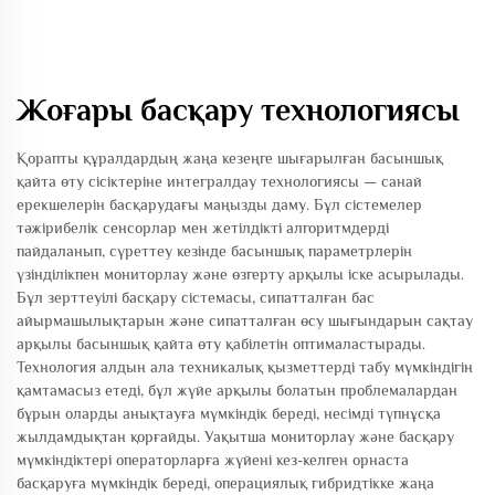
Жоғары басқару технологиясы
Қорапты құралдардың жаңа кезеңге шығарылған басыншық
қайта өту сісіктеріне интегралдау технологиясы — санай
ерекшелерін басқарудағы маңызды даму. Бұл сістемелер
тәжірибелік сенсорлар мен жетілдікті алгоритмдерді
пайдаланып, сүреттеу кезінде басыншық параметрлерін
үзінділікпен мониторлау және өзгерту арқылы іске асырылады.
Бұл зерттеуілі басқару сістемасы, сипатталған бас
айырмашылықтарын және сипатталған өсу шығындарын сақтау
арқылы басыншық қайта өту қабілетін оптималастырады.
Технология алдын ала техникалық қызметтерді табу мүмкіндігін
қамтамасыз етеді, бұл жүйе арқылы болатын проблемалардан
бұрын оларды анықтауға мүмкіндік береді, несімді түпнұсқа
жылдамдықтан қорғайды. Уақытша мониторлау және басқару
мүмкіндіктері операторларға жүйені кез-келген орнаста
басқаруға мүмкіндік береді, операциялық гибридтікке жаңа