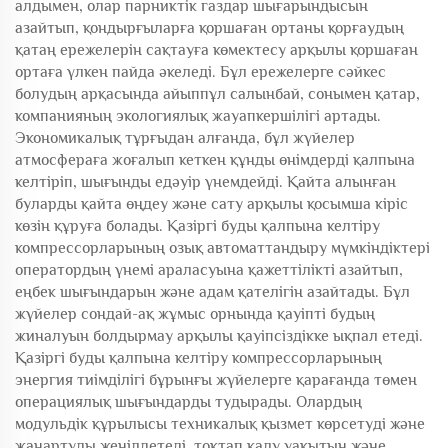
алдымен, олар парниктік газдар шығарындысын
азайтып, қондырғыларға қоршаған ортаны қорғаудың
қатаң ережелерін сақтауға көмектесу арқылы қоршаған
ортаға үлкен пайда әкеледі. Бұл ережелерге сәйкес
болудың арқасында айыппұл салынбай, сонымен қатар,
компанияның экологиялық жауапкершілігі артады.
Экономикалық тұрғыдан алғанда, бұл жүйелер
атмосфераға жоғалып кеткен құнды өнімдерді қалпына
келтіріп, шығынды едәуір үнемдейді. Қайта алынған
буларды қайта өңдеу және сату арқылы қосымша кіріс
көзін құруға болады. Қазіргі буды қалпына келтіру
компрессорларының озық автоматтандыру мүмкіндіктері
оператордың үнемі араласуына қажеттілікті азайтып,
еңбек шығындарын және адам қателігін азайтады. Бұл
жүйелер сондай-ақ жұмыс орнында қауіпті будың
жиналуын болдырмау арқылы қауіпсіздікке ықпал етеді.
Қазіргі буды қалпына келтіру компрессорларының
энергия тиімділігі бұрынғы жүйелерге қарағанда төмен
операциялық шығындарды тудырады. Олардың
модульдік құрылысы техникалық қызмет көрсетуді және
жаңартуды жеңілдетеді, тоқтап қалу уақытын және