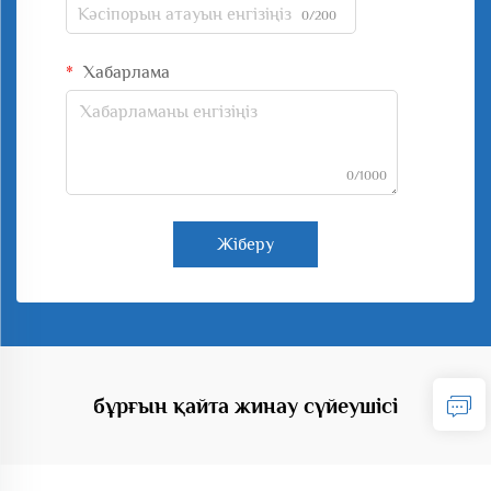
0/200
Хабарлама
0/1000
Жіберу
бұрғын қайта жинау сүйеушісі