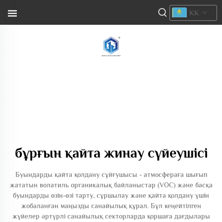
KK
бұрғын қайта жинау сүйеушісі
Буындарды қайта қолдану сұйғушысы - атмосфераға шығып
жататын волатиль органикалық байланыстар (VOC) және басқа
буындарды өзін-өзі тарту, сұршылау және қайта қолдану үшін
жобаланған маңызды санайылық құрал. Бұл кеңейтілген
жүйелер әртүрлі санайылық секторларда қоршаға дағдылары