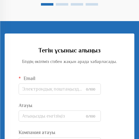
Тегін ұсыныс алыңыз
Біздің өкіліміз сізбен жақын арада хабарласады.
Email
0/100
Атауы
0/100
Компания атауы