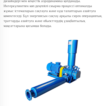
дизайндері мен кеңестік аэродинамика қолданады.
Интеркулингпен көп деңгейлі сиырма процессі оптималды
жұмыс істемаларын сақтауға және күш талаптарын азайтуға
көмектеседі. Бұл энергиясын сақтау арқылы сирек операциялық
траттарды азайтуға және обьекттердің ұзақбаптылық
мақсаттарына қосымша болады.