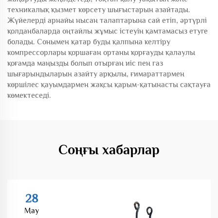
техникалық қызмет көрсету шығыстарын азайтады.
Жүйелерді арнайы нысан талаптарына сай етіп, әртүрлі
қолданбаларда оңтайлы жұмыс істеуін қамтамасыз етуге
болады. Сонымен қатар буды қалпына келтіру
компрессорлары қоршаған ортаны қорғауды қалаулы
қоғамда маңызды болып отырған иіс пен газ
шығарындыларын азайту арқылы, ғимараттармен
көршілес қауымдармен жақсы қарым-қатынасты сақтауға
көмектеседі.
Соңғы хабарлар
28
May