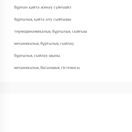
бұрғын қайта жинау сүйеушісі
бұрғылық қайта алу сыйғышы
термодинамикалық бұрғылық сыйғыш
механикалық бұрғылық сыйлау
бұрғылық сыйлау шыны
механикалық басыншық сістемасы