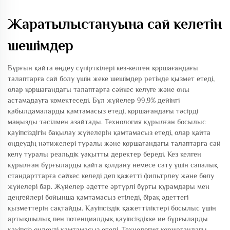
Жаратылыстануына сай келетін
шешімдер
Бұрғын қайта өңдеу сүпірткілері кез-келген қоршағандағы
талаптарға сай болу үшін жеке шешімдер ретінде қызмет етеді,
олар қоршағандағы талаптарға сәйкес келуге және оны
астамадауға көмектеседі. Бұл жүйелер 99,9% дейінгі
қабылдамаларды қамтамасыз етеді, қоршағандағы тәсірді
маңызды тәсілмен азайтады. Технология құрылған босылыс
қауіпсіздігін бақылау жүйелерін қамтамасыз етеді, олар қайта
өңдеудің нәтижелері туралы және қоршағандағы талаптарға сай
келу туралы реальдік уақытты деректер береді. Кез келген
құрылған бұрғыларды қайта қолдану немесе сату үшін сапалық
стандарттарға сәйкес келеді деп қажетті фильтрлеу және бөлу
жүйелері бар. Жүйелер әдетте әртүрлі бұрғы құрамдары мен
деңгейлері бойынша қамтамасыз етіледі, бірақ әдеттегі
қызметтерін сақтайды. Қауіпсіздік қажеттіліктері босылыс үшін
артықшылық пен потенциалдық қауіпсіздікке ие бұрғыларды
қауіпсіз өңдеуді қамтамасыз етеді. Технология қоршағандағы