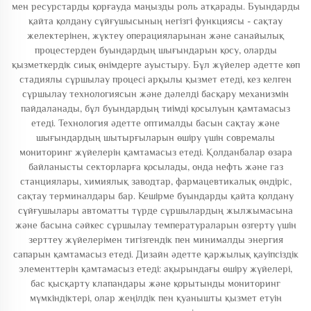
мен ресурстарды қорғауда маңызды роль атқарады. Буындарды
қайта қолдану сұйғушысының негізгі функциясы - сақтау
желектерінен, жүктеу операцияларынан және санайылық
процестерден буындардың шығындарын қосу, оларды
қызметкердік сиық өнімдерге ауыстыру. Бұл жүйелер әдетте көп
стадиялы сұршылау процесі арқылы қызмет етеді, кез келген
сұршылау технологиясын және дәлелді басқару механизмін
пайдаланады, бұл буындардың тиімді қосылуын қамтамасыз
етеді. Технология әдетте оптималды басын сақтау және
шығындардың шытырғыларын өшіру үшін совремалы
мониторинг жүйелерін қамтамасыз етеді. Қолданбалар өзара
байланысты секторларға қосылады, онда нефть және газ
станциялары, химиялық заводтар, фармацевтикалық өндіріс,
сақтау терминалдары бар. Кешірме буындарды қайта қолдану
сұйғушылары автоматты түрде сұршылардың жылжымасына
және басына сәйкес сұршылау температураларын өзгерту үшін
зерттеу жүйелерімен тигізгендік пен минималды энергия
сапарын қамтамасыз етеді. Дизайн әдетте қаржылық қауіпсіздік
элементтерін қамтамасыз етеді: ақырындағы өшіру жүйелері,
бас қысқарту клапандары және қорытынды мониторинг
мүмкіндіктері, олар жеңілдік пен қуанышты қызмет етуін