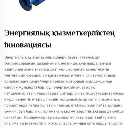
Энергиялық қызметкерліктең
інновациясы
Энергиялық қызметкерлік модерн бұрғы тяуелсіздігі
компрессорының дизайнының негізінде, күш пайдалануды
азайтумен және тяуелсіздікті мөлшерленуге көмектесетін
көптеген инновациялар қамтамасыз етілген. Системалардың
орналасуына деңгейлерге сәйкес мотордың жылдамдығын
өзгерту мүмкіндігі бар, бұл энергиясының азырақ
пайдаланылатын уақыттарда шытырлық тегіндетуін қамтамасыз
етеді. Кеңестік өткізушілердің қолданылуы арқылы сиырмалық
процестерде пайда болатын термик өткізушілерді қайта қолдану
мүмкін, бұл барлық системаның қызметкерлігін жоғары деңгейде
сақтайды. Компрессорлар машиналық қателерді азайту және
сиырма қызметкерлігін жоғарыластыру үшін оптималды тіршілік