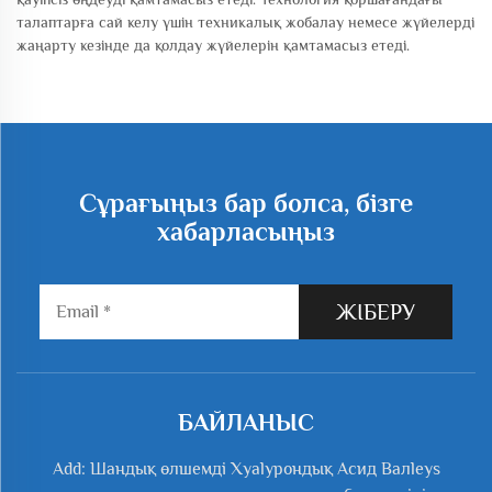
талаптарға сай келу үшін техникалық жобалау немесе жүйелерді
жаңарту кезінде да қолдау жүйелерін қамтамасыз етеді.
Сұрағыңыз бар болса, бізге
хабарласыңыз
ЖІБЕРУ
БАЙЛАНЫС
Add: Шандық өлшемді Хyalурондық Асид Валleys