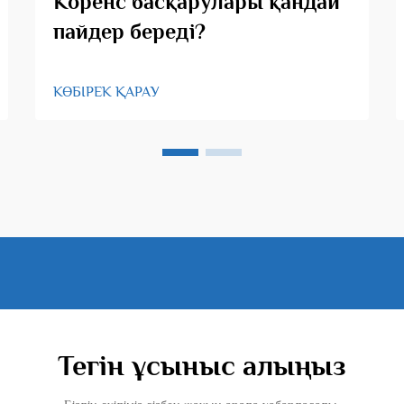
Коренс басқарулары қандай
пайдер береді?
КӨБІРЕК ҚАРАУ
Тегін ұсыныс алыңыз