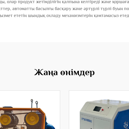
ы, олар продукт жетімділігін қалпына келтіреді және қоршағ
тер, автоматты басылғы басқару және әртүрлі түрлі буын пот
ызмет ететін шындық охладу механизмтерін қамтамасыз етед
Жаңа өнімдер