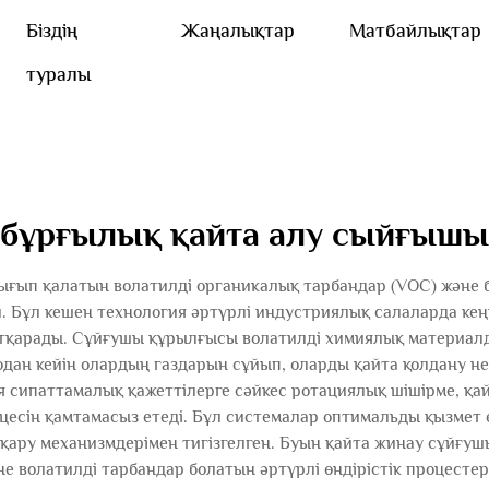
Біздің
Жаңалықтар
Матбайлықтар
туралы
бұрғылық қайта алу сыйғышы
ғып қалатын волатилді органикалық тарбандар (VOC) және б
 Бұл кешен технология әртүрлі индустриялық салаларда ке
атқарады. Сұйғушы құрылғысы волатилді химиялық материал
одан кейін олардың газдарын сұйып, оларды қайта қолдану нем
 сипаттамалық қажеттілерге сәйкес ротациялық шішірме, қ
есін қамтамасыз етеді. Бұл системалар оптимальды қызмет е
сқару механизмдерімен тигізгелген. Буын қайта жинау сұйғ
 волатилді тарбандар болатын әртүрлі өндірістік процестер