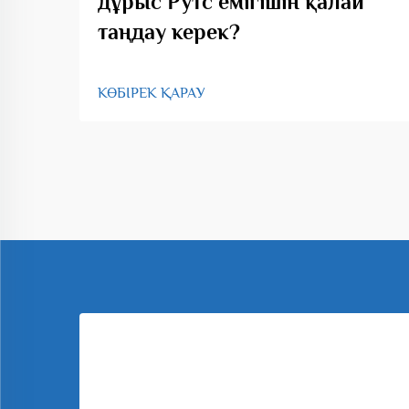
дұрыс Рутс емігішін қалай
таңдау керек?
КӨБІРЕК ҚАРАУ