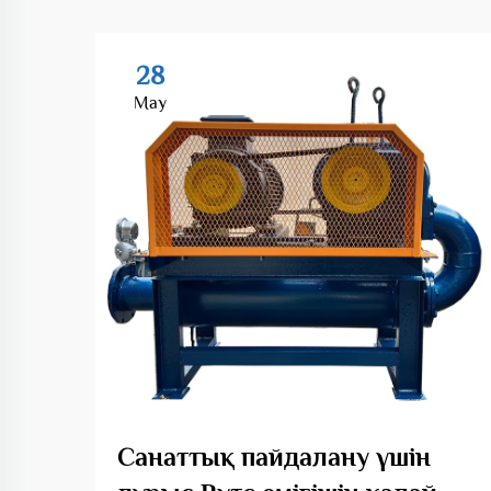
28
May
Санаттық пайдалану үшін