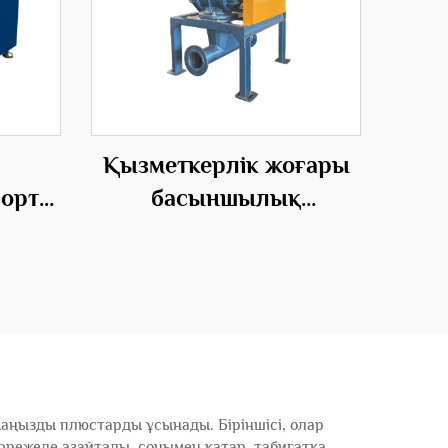
Қызметкерлік жоғары
орта
басыншылық
дық
ротациялық беріктіруші
алған
вентиляторлары үшін
лық
тиімді қозғалтудың
шешімдері
маңызды плюстарды ұсынады. Біріншісі, олар
әрежеде азайтады, сонымен қатар, табиғатқа