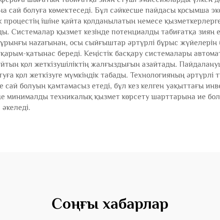
а сай болуға көмектеседі. Бұл сәйкесше пайдасы қосымша э
ік процестің ішіне қайта қолданылатын немесе қызметкерлерг
 Системалар қызмет кезінде потенциалды табиғатқа зиян е
бұрынғы нazarынан, осы сыйғыштар әртүрлі бұрыс жүйелерін ба
арым-қатынас береді. Кеңістік басқару системалары автомат
айтын қол жеткізушіліктің жалғыздығын азайтады. Пайдалану
уға қол жеткізуге мүмкіндік табады. Технологияның әртүрлі т
е сай болуын қамтамасыз етеді, бұл кез келген уақыттағы и
және минималды техникалық қызмет көрсету шарттарына ие бол
 әкеледі.
Соңғы хабарлар