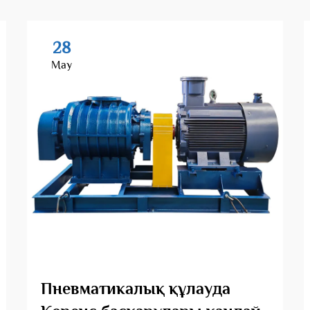
28
May
Пневматикалық құлауда