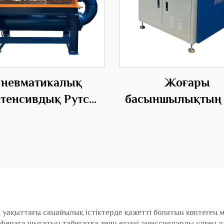
невматикалық
Жоғары
тенсивдық Рутс
басыншылықтың 
рбодаму Энергия
басындағы стал
сі Қорытынды Root
материалдан жас
Бөлу
электр аерасия
емігіші
 уақыттағы санайылық істіктерде қажетті болатын көптеген 
сфераға шығатын табиғатқа зиян етуші эмиссияларды үлкен д