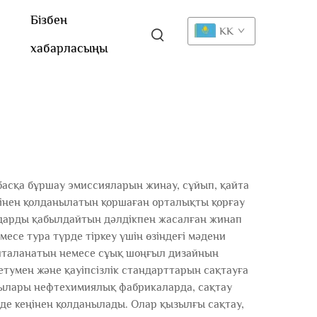
Бізбен
KK
хабарласыңы
асқа бұршау эмиссияларын жинау, сұйып, қайта
ңінен қолданылатын қоршаған орталықты қорғау
дарды қабылдайтын дәлдікпен жасалған жинап
есе тура түрде тіркеу үшін өзіндеғі мәдени
айталанатын немесе сұық шоңғыл дизайнын
тумен және қауіпсізлік стандарттарын сақтауға
ушылары нефтехимиялық фабрикаларда, сақтау
де кеңінен қолданылады. Олар қызылғы сақтау,