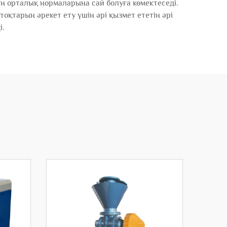
ан орталық нормаларына сай болуға көмектеседі.
оқтарын әрекет ету үшін әрі қызмет ететін әрі
і.