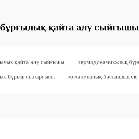
бұрғылық қайта алу сыйғышы
ылық қайта алу сыйғышы
термодинамикалық бұр
ық бұрыш сығырғысы
механикалық басыншық сіс