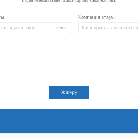
Біздің өкіліміз сізбен жақын арада хабарласады.
уы
Компания атауы
0/100
Жіберу