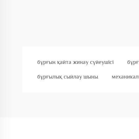
бұрғын қайта жинау сүйеушісі
бұрғ
бұрғылық сыйлау шыны
механикал