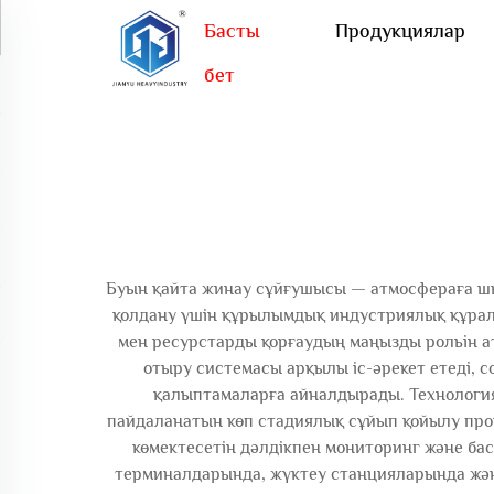
Басты
Продукциялар
бет
Буын қайта жинау сұйғушысы — атмосфераға шы
қолдану үшін құрылымдық индустриялық құрал.
мен ресурстарды қорғаудың маңызды рольін 
отыру системасы арқылы іс-әрекет етеді, с
қалыптамаларға айналдырады. Технология
пайдаланатын көп стадиялық сұйып қойылу проц
көмектесетін дәлдікпен мониторинг және ба
терминалдарында, жүктеу станцияларында және