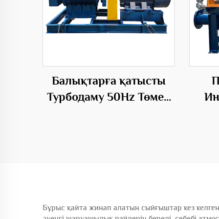
Балықтарға қатысты
П
Турбодаму 50Hz Төмен
Ин
Шоғырлану Электрдаму
Тү
келе
Бұрыс қайта жинап алатын сыйғыштар кез келген
әуеңгі шаруашылық пайдерін береді, себебі атмо