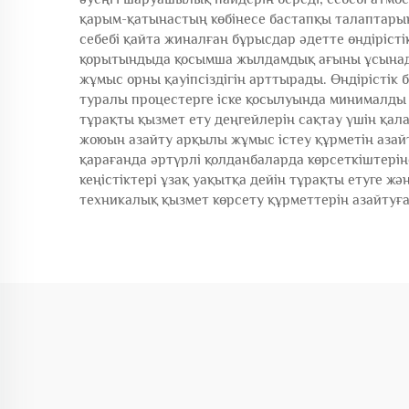
қарым-қатынастың көбінесе бастапқы талаптарын
себебі қайта жиналған бұрысдар әдетте өндіріст
қорытындыда қосымша жылдамдық ағыны ұсынады.
жұмыс орны қауіпсіздігін арттырады. Өндірістік 
туралы процестерге іске қосылуында минималды қ
тұрақты қызмет ету деңгейлерін сақтау үшін қал
жоюын азайту арқылы жұмыс істеу құрметін азайт
қарағанда әртүрлі қолданбаларда көрсеткіштерін
кеңістіктері ұзақ уақытқа дейін тұрақты етуге 
техникалық қызмет көрсету құрметтерін азайтуға