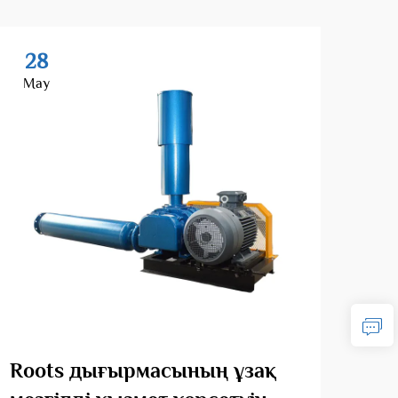
28
2
May
Ma
Roots дығырмасының ұзақ
Өші