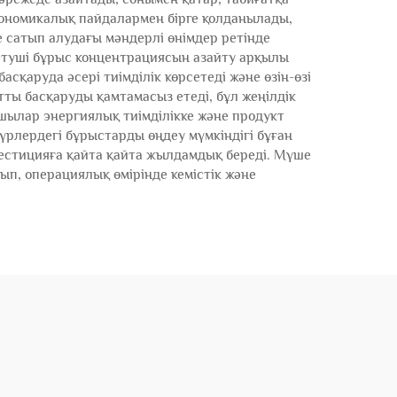
кономикалық пайдалармен бірге қолданылады,
е сатып алудағы мәндерлі өнімдер ретінде
туші бұрыс концентрациясын азайту арқылы
сқаруда әсері тиімділік көрсетеді және өзін-өзі
ты басқаруды қамтамасыз етеді, бұл жеңілдік
шылар энергиялық тиімділікке және продукт
үрлердегі бұрыстарды өңдеу мүмкіндігі бұған
нвестицияға қайта қайта жылдамдық береді. Мүше
ып, операциялық өмірінде кемістік және