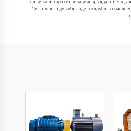
өткізу және тарату операцияларында өте маңызд
Системаның дизайны әдетте қауіпсіз компонент
қ