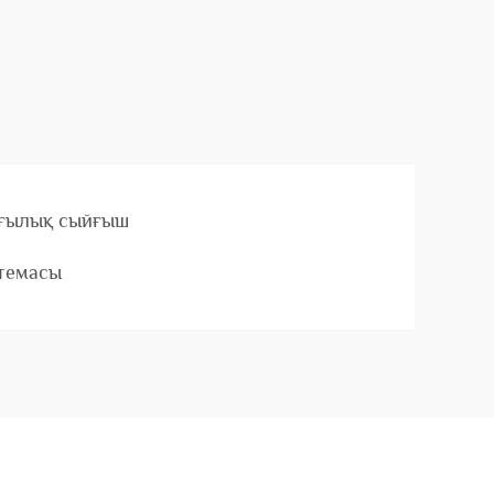
ғылық сыйғыш
темасы