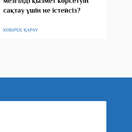
мезгілді қызмет көрсетуін
қо
сақтау үшін не істейсіз?
КӨБІ
КӨБІРЕК ҚАРАУ