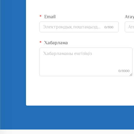
Email
Ата
0/100
Хабарлама
0/1000