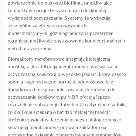
powierzchnię do wzrostu biofilmu, umożliwiając
kompaktowe projekty systemów o doskonałej
wydajności oczyszczania. Systemy te wykazują
szczególne zalety w zastosowaniach
modernizacyjnych, gdzie ograniczona przestrzeń
ogranicza możliwość zastosowania konwencjonalnych
metod oczyszczania.
Bioreaktory membranowe integrują biologiczną
obróbkę z ultrafiltracją membranową, wytwarzając
oczyszczoną ściekową o wysokiej jakości, która często
spełnia rygorystyczne normy środowiskowe bez
dodatkowych etapów polerowania. Urządzenia do
oczyszczania ścieków typu MBR oferują lepsze
rozdzielenie substancji stałych niż tradycyjne osadniki,
co skutkuje ściekami o bardzo niskiej mętności i
stężeniu zawiesiny. łączenie procesu biologicznego z
separacją membranową pozwala zakładom na
niezawodne osiąganie zaawansowanych standardów