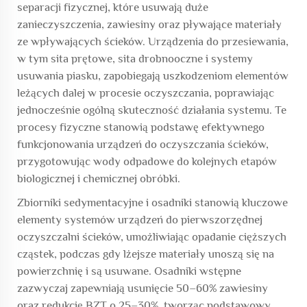
separacji fizycznej, które usuwają duże
zanieczyszczenia, zawiesiny oraz pływające materiały
ze wpływających ścieków. Urządzenia do przesiewania,
w tym sita prętowe, sita drobnooczne i systemy
usuwania piasku, zapobiegają uszkodzeniom elementów
leżących dalej w procesie oczyszczania, poprawiając
jednocześnie ogólną skuteczność działania systemu. Te
procesy fizyczne stanowią podstawę efektywnego
funkcjonowania urządzeń do oczyszczania ścieków,
przygotowując wody odpadowe do kolejnych etapów
biologicznej i chemicznej obróbki.
Zbiorniki sedymentacyjne i osadniki stanowią kluczowe
elementy systemów urządzeń do pierwszorzędnej
oczyszczalni ścieków, umożliwiając opadanie cięższych
cząstek, podczas gdy lżejsze materiały unoszą się na
powierzchnię i są usuwane. Osadniki wstępne
zazwyczaj zapewniają usunięcie 50–60% zawiesiny
oraz redukcję BZT o 25–30%, tworząc podstawowy