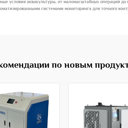
чные условия аквакультуры, от маломасштабных операций до 
томатизированными системами мониторинга для точного конт
комендации по новым продук