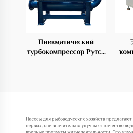
Пневматический
турбокомпрессор Рутса
ком
для разделения корней
дав
да
Насосы для рыбоводческих хозяйств предлагают 
первых, они значительно улучшают качество вод
вредные продукты жизнедеятельности. Это улуч