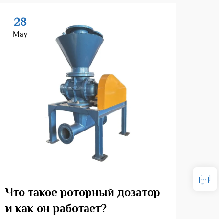
28
2
May
Ma
Что такое роторный дозатор
Ка
и как он работает?
ро