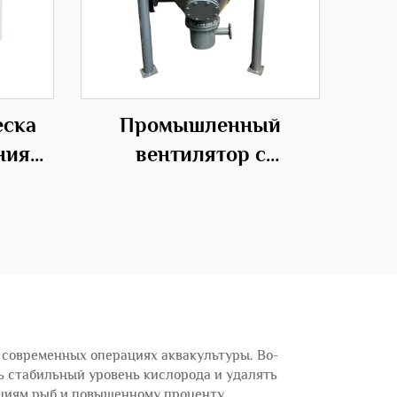
еска
Промышленный
ния
вентилятор с
ого
возможностью
настройки под OEM для
систем
транспортировки
частиц складского
насоса
 современных операциях аквакультуры. Во-
ь стабильный уровень кислорода и удалять
яциям рыб и повышенному проценту