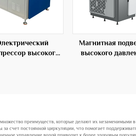
Электрический
Магнитная подв
прессор высокого
высокого давле
ления с средним
ИБП центробежн
влением из стали
типа OEM
множество преимуществ, которые делают их незаменимыми в
ы за счет постоянной циркуляции, что помогает поддерживат
шенное управление водой приводит к более здоровым попул