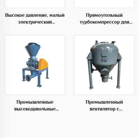
Высокое давление, малый
Прямоугольный
электрический
турбокомпрессор для
компрессор для
надувных изделий 50Гц с
разведения рыб в
низким уровнем шума
аквакультуре с
трехлопастным корневым
компрессором
Промышленные
Промышленный
высокодавольные
вентилятор с
роторные подающие
возможностью настройки
вентиляторы для
под OEM для систем
эффективных
транспортировки частиц
транспортных решений
складского насоса