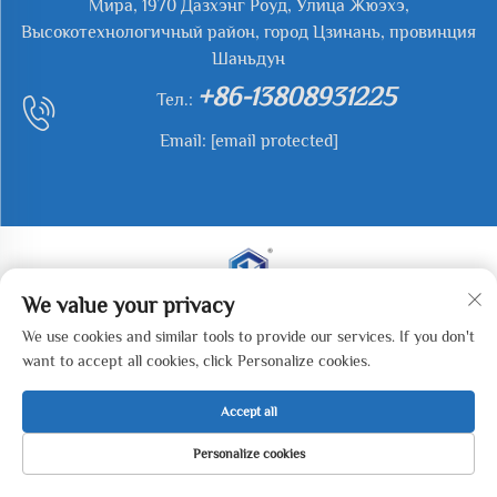
Мира, 1970 Дазхэнг Роуд, Улица Жюэхэ,
Высокотехнологичный район, город Цзинань, провинция
Шаньдун
+86-13808931225
Тел.:
Email:
[email protected]
We value your privacy
Авторские права © 2026 Jianyu Weiye (Цзинань)
We use cookies and similar tools to provide our services. If you don't
Machinery Technology Co., LTD. Все права защищены. -
want to accept all cookies, click Personalize cookies.
Политика конфиденциальности
Accept all
Personalize cookies
ДОМАШНЯЯ
ПРОДУКЦИЯ
ЭЛЕКТРОННАЯ
ТЕЛ.
СТРАНИЦА
ПОЧТА