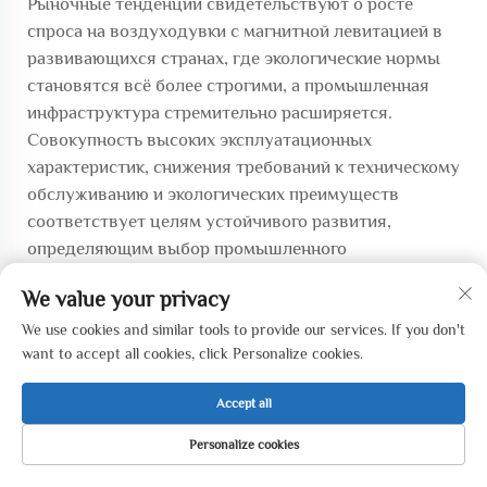
Рыночные тенденции свидетельствуют о росте
спроса на воздуходувки с магнитной левитацией в
развивающихся странах, где экологические нормы
становятся всё более строгими, а промышленная
инфраструктура стремительно расширяется.
Совокупность высоких эксплуатационных
характеристик, снижения требований к техническому
обслуживанию и экологических преимуществ
соответствует целям устойчивого развития,
определяющим выбор промышленного
оборудования. Дальнейшее развитие технологий и
We value your privacy
повышение масштабов производства, как
ожидается, позволят дополнительно снизить
We use cookies and similar tools to provide our services. If you don't
want to accept all cookies, click Personalize cookies.
себестоимость при одновременном улучшении
эксплуатационных характеристик, что ускорит
Accept all
внедрение таких воздуходувок в различных
промышленных отраслях, нуждающихся в тихих,
Personalize cookies
эффективных и надёжных решениях для
ГЛАВНАЯ
ТОВАРЫ
ЭЛЕКТРОННАЯ
ТЕЛ.
ПОЧТА