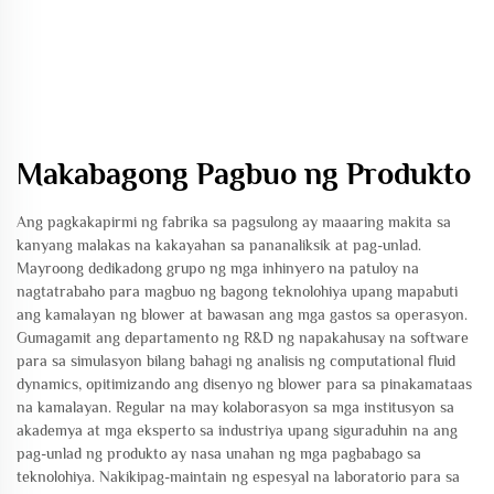
Makabagong Pagbuo ng Produkto
Ang pagkakapirmi ng fabrika sa pagsulong ay maaaring makita sa
kanyang malakas na kakayahan sa pananaliksik at pag-unlad.
Mayroong dedikadong grupo ng mga inhinyero na patuloy na
nagtatrabaho para magbuo ng bagong teknolohiya upang mapabuti
ang kamalayan ng blower at bawasan ang mga gastos sa operasyon.
Gumagamit ang departamento ng R&D ng napakahusay na software
para sa simulasyon bilang bahagi ng analisis ng computational fluid
dynamics, opitimizando ang disenyo ng blower para sa pinakamataas
na kamalayan. Regular na may kolaborasyon sa mga institusyon sa
akademya at mga eksperto sa industriya upang siguraduhin na ang
pag-unlad ng produkto ay nasa unahan ng mga pagbabago sa
teknolohiya. Nakikipag-maintain ng espesyal na laboratorio para sa