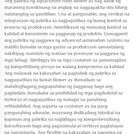
Ang pabrika ng aquaculture roots blower ay nag-aalok ng
maraming kumikinang na angkop na nagpapakita nito bilang
natatanging sa pamilihan. Una at pangunahin, ang vertikal na
integrasyon ng pabrika ay nagpapatibay ng buong kontrol sa
proseso ng produksyon, humihikayat ng masusing kontrol sa
kalidad at konsistente na pagganap ng produkto. Gumagamit
ang pabrika ng paggawa ng advanced automation systems na
mabilis bumaba sa mga gastos sa produksyon samantalang
nakikipag-maintain ng mataas na presisyon sa paggawa ng
mga bahagi. Ibinibigay ito sa mga customer sa pamamagitan
ng kompetitibong presyo na walang kompromiso sa kalidad.
Ang malawak na kakayahan sa pagsubok ng pabrika ay
nagpapatibay na bawat blower ay dumadaan sa
matalinghagang pagpapatotoo ng pagganap bago ang
pagdadala, bumababa sa posibilidad ng mga pagdudulot sa
teritoryo at nagpapatibay ng matagal na panahong
relihiabilidad. Ang suporta sa customer ay isa pang
pangunahing adunahe, mayroong dedikadong teknikal na
koponan ang pabrika na nagbibigay ng komprehensibong
konsultasyon bago ang pagsisimula at serbisyo pagkatapos
ng pagsisimula. Ang flexible na kakayahan sa paggawa ng