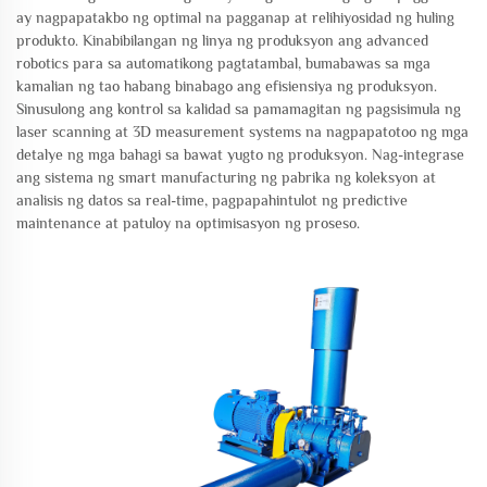
ay nagpapatakbo ng optimal na pagganap at relihiyosidad ng huling
produkto. Kinabibilangan ng linya ng produksyon ang advanced
robotics para sa automatikong pagtatambal, bumabawas sa mga
kamalian ng tao habang binabago ang efisiensiya ng produksyon.
Sinusulong ang kontrol sa kalidad sa pamamagitan ng pagsisimula ng
laser scanning at 3D measurement systems na nagpapatotoo ng mga
detalye ng mga bahagi sa bawat yugto ng produksyon. Nag-integrase
ang sistema ng smart manufacturing ng pabrika ng koleksyon at
analisis ng datos sa real-time, pagpapahintulot ng predictive
maintenance at patuloy na optimisasyon ng proseso.