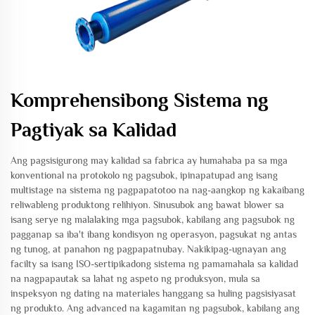
Komprehensibong Sistema ng
Pagtiyak sa Kalidad
Ang pagsisigurong may kalidad sa fabrica ay humahaba pa sa mga
konventional na protokolo ng pagsubok, ipinapatupad ang isang
multistage na sistema ng pagpapatotoo na nag-aangkop ng kakaibang
reliwableng produktong relihiyon. Sinusubok ang bawat blower sa
isang serye ng malalaking mga pagsubok, kabilang ang pagsubok ng
pagganap sa iba't ibang kondisyon ng operasyon, pagsukat ng antas
ng tunog, at panahon ng pagpapatnubay. Nakikipag-ugnayan ang
facilty sa isang ISO-sertipikadong sistema ng pamamahala sa kalidad
na nagpapautak sa lahat ng aspeto ng produksyon, mula sa
inspeksyon ng dating na materiales hanggang sa huling pagsisiyasat
ng produkto. Ang advanced na kagamitan ng pagsubok, kabilang ang