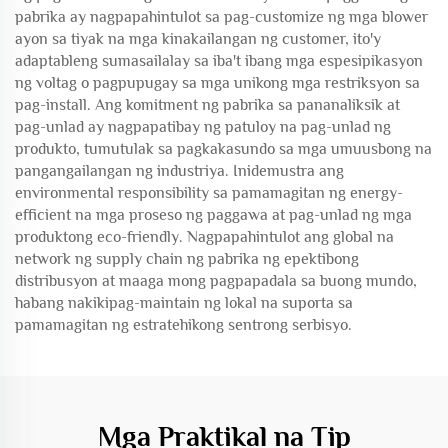
pabrika ay nagpapahintulot sa pag-customize ng mga blower
ayon sa tiyak na mga kinakailangan ng customer, ito'y
adaptableng sumasailalay sa iba't ibang mga espesipikasyon
ng voltag o pagpupugay sa mga unikong mga restriksyon sa
pag-install. Ang komitment ng pabrika sa pananaliksik at
pag-unlad ay nagpapatibay ng patuloy na pag-unlad ng
produkto, tumutulak sa pagkakasundo sa mga umuusbong na
pangangailangan ng industriya. Inidemustra ang
environmental responsibility sa pamamagitan ng energy-
efficient na mga proseso ng paggawa at pag-unlad ng mga
produktong eco-friendly. Nagpapahintulot ang global na
network ng supply chain ng pabrika ng epektibong
distribusyon at maaga mong pagpapadala sa buong mundo,
habang nakikipag-maintain ng lokal na suporta sa
pamamagitan ng estratehikong sentrong serbisyo.
Mga Praktikal na Tip