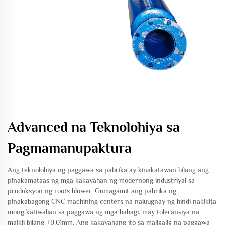
Advanced na Teknolohiya sa
Pagmamanupaktura
Ang teknolohiya ng paggawa sa pabrika ay kinakatawan bilang ang
pinakamataas ng mga kakayahan ng modernong industriyal sa
produksyon ng roots blower. Gumagamit ang pabrika ng
pinakabagong CNC machining centers na naiuugnay ng hindi nakikita
mong katiwalian sa paggawa ng mga bahagi, may toleransiya na
maikli bilang ±0.01mm. Ang kakayahang ito sa maligalig na paggawa