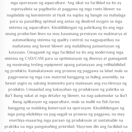
mga operasyon ng aquaculture. Ang sikat na facilidad na ito ay
espesyalista sa pagdiseño at paggawa ng mga roots blower na
nagdadala ng konsistente at tiyak na suplay ng hangin na mahalaga
para sa panatiling optimal ang antas ng disolved oxygen sa mga
sistema ng aquaculture. Kinabibilangan ng pabrikang ito ang mga
unang production lines na may kasamang presisyon na makinarya at
automatikong sistema ng quality control, na nagpapatibay na
maitatama ang bawat blower ang malubhang pamantayan ng
katayuan. Ginagamit ng mga facilidad na ito ang modernong mga
sistema ng CAD/CAM para sa optimisasyon ng disenyo at gumagamit
ng masinsing testing equipment upang patunayan ang relihiabilidad
ng produkto. Kumakatawan ang proseso ng paggawa sa lahat mula sa
pagproseso ng mga raw material hanggang sa huling assembly, na
bawat yugto ay saksing inomonito para maiwasan ang excelensya ng
produkto. Umuunlad ang kakayahan ng produksyon ng pabrika sa
iba't ibang sukat at mga detalye ng blower, na nag-aakomodar sa iba't
ibang aplikasyon ng aquaculture, mula sa maliit na fish farms
hanggang sa malaking komersyal na operasyon. Kinabibilangan ng
mga pang-ekolohiya na pag-uugali sa proseso ng paggawa, na may
enerhiya-maaaring mga paraan ng produksyon at sustainable na
praktika na mga pangunahing prioridad. Mayroon din ang facilidad na