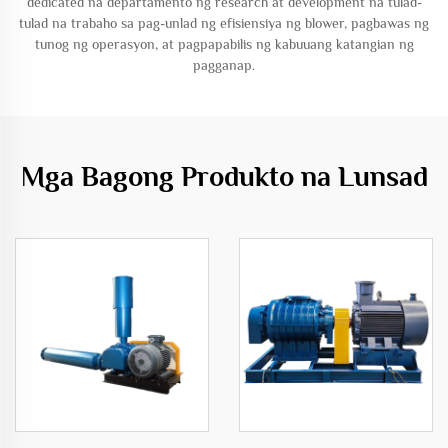
dedicated na departamento ng research at development na tulad-
tulad na trabaho sa pag-unlad ng efisiensiya ng blower, pagbawas ng
tunog ng operasyon, at pagpapabilis ng kabuuang katangian ng
pagganap.
Mga Bagong Produkto na Lunsad