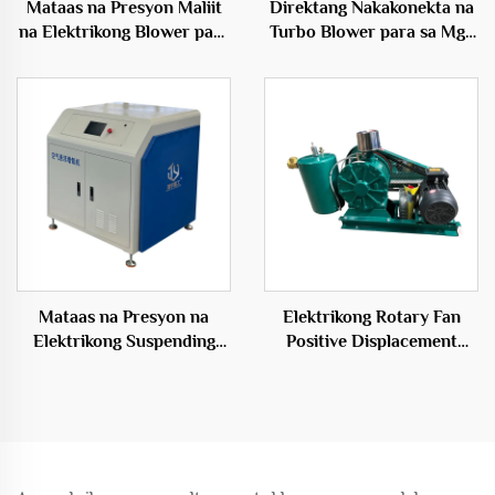
Mataas na Presyon Maliit
Direktang Nakakonekta na
na Elektrikong Blower para
Turbo Blower para sa Mga
sa Fish Farming
Inflatables 50Hz Maiikling
Aquaculture na may
Bultong Elektrikong Blower
Tatlong-siblon na Root
Blower
Mataas na Presyon na
Elektrikong Rotary Fan
Elektrikong Suspending
Positive Displacement
Blower sa Hangaang
Blower para sa Aerasyon
Presyon na Materyales ng
ng Wastewater
Tanso