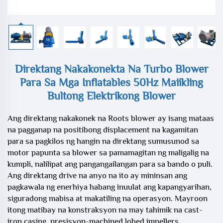
Direktang Nakakonekta Na Turbo Blower
Para Sa Mga Inflatables 50Hz Maiikling
Bultong Elektrikong Blower
Ang direktang nakakonek na Roots blower ay isang mataas
na pagganap na positibong displacement na kagamitan
para sa pagkilos ng hangin na direktang sumusunod sa
motor papunta sa blower sa pamamagitan ng maligalig na
kumpli, nalilipat ang pangangailangan para sa bando o puli.
Ang direktang drive na anyo na ito ay mininsan ang
pagkawala ng enerhiya habang inuulat ang kapangyarihan,
siguradong mabisa at makatiling na operasyon. Mayroon
itong matibay na konstraksyon na may tahimik na cast-
iron casing, presisyon-machined lobed impellers