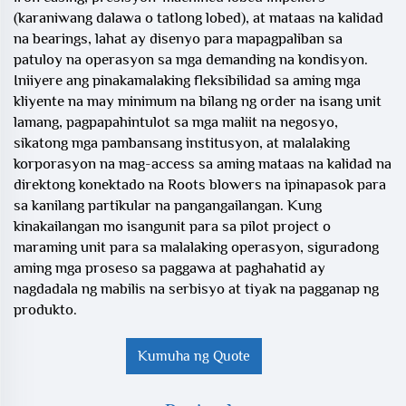
(karaniwang dalawa o tatlong lobed), at mataas na kalidad
na bearings, lahat ay disenyo para mapagpaliban sa
patuloy na operasyon sa mga demanding na kondisyon.
Iniiyere ang pinakamalaking fleksibilidad sa aming mga
kliyente na may minimum na bilang ng order na isang unit
lamang, pagpapahintulot sa mga maliit na negosyo,
sikatong mga pambansang institusyon, at malalaking
korporasyon na mag-access sa aming mataas na kalidad na
direktong konektado na Roots blowers na ipinapasok para
sa kanilang partikular na pangangailangan. Kung
kinakailangan mo isangunit para sa pilot project o
maraming unit para sa malalaking operasyon, siguradong
aming mga proseso sa paggawa at paghahatid ay
nagdadala ng mabilis na serbisyo at tiyak na pagganap ng
produkto.
Kumuha ng Quote