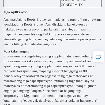
CONFORMITY
Mga Aplikasyon:
Ang malalaking Roots Blower ay madalas na pumipili ng direktang
konektado na Roots Blower. Ang direktang koneksyon ay
nakakabawas ng presyo ng pagkakalat ng siklo, at maaaring
mapabuti ang enerhiya ng 15% kumpara sa mga modelo na
kinakailangan ng tsina, na nagdadala ng maraming operasyonal na
gastos bilang dumadagdag ang oras.
Mga kalamangan:
Profesyonal na pag-integrate ng supply chain: Kumukuha ng
profesyonal na kakayahan sa pagproseso upang maabot ang
epektibong koneksyon ng supply chain I-export sa 80+ bansa/
rehiyon: I-ekspand ang mapa ng eksport hanggang sa 80+
bansa/rehiyon Mahigpit na pagsasalin ng mga materyales at
maramihang mga espesipikasyon: pumili ng mga mahusay na
materyales at maramihang mga espesipikasyon upang tugunan
ang mga pangangailangan. Specialized at bagong mga
korporasyon: Mga maliliit at medium na negosyo na may
katangian ng "espesyal, detalyado, karakteristiko at bagong uri"