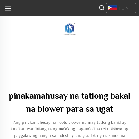
TL
pinakamahusay na tatlong bakal
na blower para sa ugat
Ang pinakamahusay na roots blower na may tatlong bahid ay
kinakatawan bilang isang malaking pag-unlad sa teknolohiya ng
paggalaw ng hangin sa industriya, nag-aalok ng masunod na