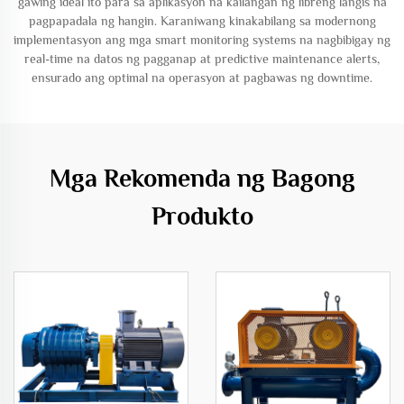
gawing ideal ito para sa aplikasyon na kailangan ng libreng langis na
pagpapadala ng hangin. Karaniwang kinakabilang sa modernong
implementasyon ang mga smart monitoring systems na nagbibigay ng
real-time na datos ng pagganap at predictive maintenance alerts,
ensurado ang optimal na operasyon at pagbawas ng downtime.
Mga Rekomenda ng Bagong
Produkto