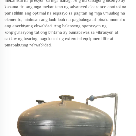
mekanikal na presyon sa mga bahagi. Ang makabagong disenyo ay
kasama rin ang mga mekanismo ng advanced clearance control na
panatilihin ang optimal na espasyo sa pagitan ng mga umuubog na
elemento, mininsan ang loob-loob na pagbubuga at pinakamumulto
ang enerhiyang ekwalidad. Ang balanseng operasyon ng
konpigurasyong tatlong bintana ay bumabawas sa vibrasyon at
saklaw ng bearing, nagdidulot ng extended equipment life at
pinapabuting reliwablidad.