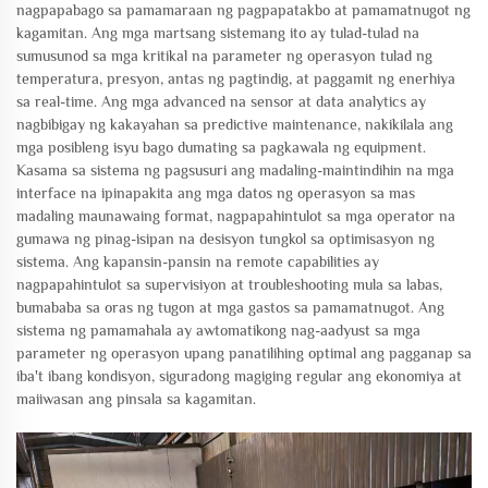
nagpapabago sa pamamaraan ng pagpapatakbo at pamamatnugot ng
kagamitan. Ang mga martsang sistemang ito ay tulad-tulad na
sumusunod sa mga kritikal na parameter ng operasyon tulad ng
temperatura, presyon, antas ng pagtindig, at paggamit ng enerhiya
sa real-time. Ang mga advanced na sensor at data analytics ay
nagbibigay ng kakayahan sa predictive maintenance, nakikilala ang
mga posibleng isyu bago dumating sa pagkawala ng equipment.
Kasama sa sistema ng pagsusuri ang madaling-maintindihin na mga
interface na ipinapakita ang mga datos ng operasyon sa mas
madaling maunawaing format, nagpapahintulot sa mga operator na
gumawa ng pinag-isipan na desisyon tungkol sa optimisasyon ng
sistema. Ang kapansin-pansin na remote capabilities ay
nagpapahintulot sa supervisiyon at troubleshooting mula sa labas,
bumababa sa oras ng tugon at mga gastos sa pamamatnugot. Ang
sistema ng pamamahala ay awtomatikong nag-aadyust sa mga
parameter ng operasyon upang panatilihing optimal ang pagganap sa
iba't ibang kondisyon, siguradong magiging regular ang ekonomiya at
maiiwasan ang pinsala sa kagamitan.