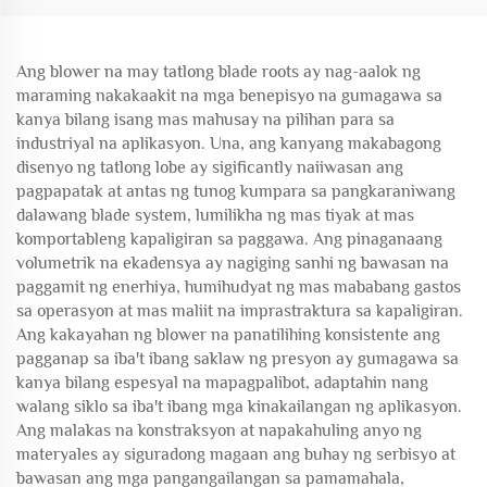
Ang blower na may tatlong blade roots ay nag-aalok ng
maraming nakakaakit na mga benepisyo na gumagawa sa
kanya bilang isang mas mahusay na pilihan para sa
industriyal na aplikasyon. Una, ang kanyang makabagong
disenyo ng tatlong lobe ay sigificantly naiiwasan ang
pagpapatak at antas ng tunog kumpara sa pangkaraniwang
dalawang blade system, lumilikha ng mas tiyak at mas
komportableng kapaligiran sa paggawa. Ang pinaganaang
volumetrik na ekadensya ay nagiging sanhi ng bawasan na
paggamit ng enerhiya, humihudyat ng mas mababang gastos
sa operasyon at mas maliit na imprastraktura sa kapaligiran.
Ang kakayahan ng blower na panatilihing konsistente ang
pagganap sa iba't ibang saklaw ng presyon ay gumagawa sa
kanya bilang espesyal na mapagpalibot, adaptahin nang
walang siklo sa iba't ibang mga kinakailangan ng aplikasyon.
Ang malakas na konstraksyon at napakahuling anyo ng
materyales ay siguradong magaan ang buhay ng serbisyo at
bawasan ang mga pangangailangan sa pamamahala,