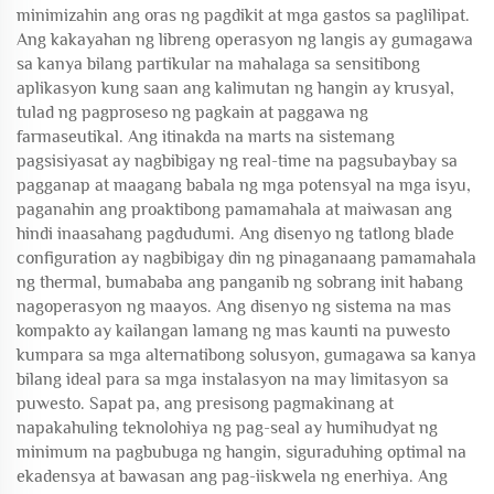
minimizahin ang oras ng pagdikit at mga gastos sa paglilipat.
Ang kakayahan ng libreng operasyon ng langis ay gumagawa
sa kanya bilang partikular na mahalaga sa sensitibong
aplikasyon kung saan ang kalimutan ng hangin ay krusyal,
tulad ng pagproseso ng pagkain at paggawa ng
farmaseutikal. Ang itinakda na marts na sistemang
pagsisiyasat ay nagbibigay ng real-time na pagsubaybay sa
pagganap at maagang babala ng mga potensyal na mga isyu,
paganahin ang proaktibong pamamahala at maiwasan ang
hindi inaasahang pagdudumi. Ang disenyo ng tatlong blade
configuration ay nagbibigay din ng pinaganaang pamamahala
ng thermal, bumababa ang panganib ng sobrang init habang
nagoperasyon ng maayos. Ang disenyo ng sistema na mas
kompakto ay kailangan lamang ng mas kaunti na puwesto
kumpara sa mga alternatibong solusyon, gumagawa sa kanya
bilang ideal para sa mga instalasyon na may limitasyon sa
puwesto. Sapat pa, ang presisong pagmakinang at
napakahuling teknolohiya ng pag-seal ay humihudyat ng
minimum na pagbubuga ng hangin, siguraduhing optimal na
ekadensya at bawasan ang pag-iiskwela ng enerhiya. Ang