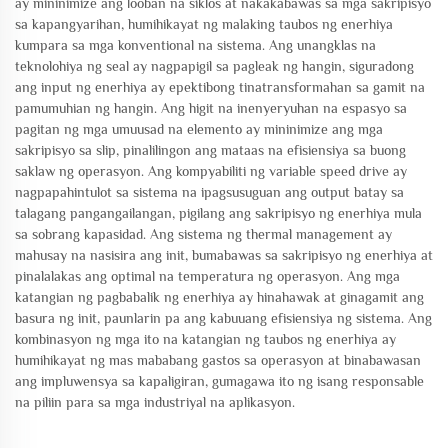
ay mininimize ang looban na siklos at nakakabawas sa mga sakripisyo
sa kapangyarihan, humihikayat ng malaking taubos ng enerhiya
kumpara sa mga konventional na sistema. Ang unangklas na
teknolohiya ng seal ay nagpapigil sa pagleak ng hangin, siguradong
ang input ng enerhiya ay epektibong tinatransformahan sa gamit na
pamumuhian ng hangin. Ang higit na inenyeryuhan na espasyo sa
pagitan ng mga umuusad na elemento ay mininimize ang mga
sakripisyo sa slip, pinalilingon ang mataas na efisiensiya sa buong
saklaw ng operasyon. Ang kompyabiliti ng variable speed drive ay
nagpapahintulot sa sistema na ipagsusuguan ang output batay sa
talagang pangangailangan, pigilang ang sakripisyo ng enerhiya mula
sa sobrang kapasidad. Ang sistema ng thermal management ay
mahusay na nasisira ang init, bumabawas sa sakripisyo ng enerhiya at
pinalalakas ang optimal na temperatura ng operasyon. Ang mga
katangian ng pagbabalik ng enerhiya ay hinahawak at ginagamit ang
basura ng init, paunlarin pa ang kabuuang efisiensiya ng sistema. Ang
kombinasyon ng mga ito na katangian ng taubos ng enerhiya ay
humihikayat ng mas mababang gastos sa operasyon at binabawasan
ang impluwensya sa kapaligiran, gumagawa ito ng isang responsable
na piliin para sa mga industriyal na aplikasyon.