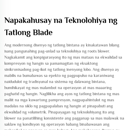
Napakahusay na Teknolohiya ng
Tatlong Blade
Ang modernong disenyo ng tatlong bintana ay kinakatawan bilang
isang pangunahing pag-unlad sa teknolohiya ng roots blower.
Nagkakamit ang konpigurasyong ito ng mas mataas na ekwalidad sa
kompresyon ng hangin sa pamamagitan ng eksaktong
sinikronisadong pag-ikot ng tatlong inenyong lobo. Ang disenyo ay
mabilis na bumabawas sa epekto ng pagpupulso na karaniwang
naidudulot ng tradisyunal na sistema ng dalawang bintana,
humihikayat ng mas malambot na operasyon at mas maaaring
paghatid ng hangin. Naglilikha ang ayos ng tatlong bintana ng mas
maliit na mga kuwartong pampresyon, nagpapahintulot ng mas
madalas na siklo ng pagpapalabas ng hangin at pinapabuti ang
ekwalidad ng volumetrik. Pinapayagan ng teknolohiyang ito ang
blower na panatilihing konsistente ang pagganap sa mas malawak na
saklaw ng kondisyon ng operasyon habang binabawasan ang