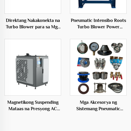
Direktang Nakakonekta na
Pneumatic Intensibo Roots
Turbo Blower para sa Mga
Turbo Blower Power
Inflatables 50Hz Maiikling
Source para sa Kailangan
Bultong Elektrikong Blower
ng Paghihiwalay ng Ugat
Magnetikong Suspending
Mga Akcesorya ng
Mataas na Presyong AC
Sistemang Pneumatic
Elektrikong Puwang Source
Conveying para sa
Sentriso Tipo OEM
Pagpapalipat ng Materyales