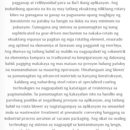
pagganap at relihiyosidad para sa iba't ibang aplikasyon. Ang
inobatibong aparato na ito ay may tatlong eksaktong nilikhang rotary
lobes na gumagana sa ganap na pagsasama upang magbigay ng
konsistente na patuloy na hangin na daloy na may minimum na
pulsasyon. Gumagana ang sistema sa pamamagitan ng isang
sophisticated na gear-driven mechanism na nakaka-retain ng
eksaktong espasyo sa pagitan ng mga rotating element, ensurado
ang optimal na ekonomiya at bawasan ang paggamit ng enerhiya.
Ang disenyo ng tatlong bahid ay mabilis na nagpapabuti ng volumetrik
na ekonomiya kumpara sa tradisyonal na konpigurasyon ng dalawang
bahid, pagiging makakaya ng mas mataas na presyon habang patuloy
na mamumuhunan sa maaaring operasyon. Hinahangaan ang blower
sa pamamagitan ng advanced materials sa kanyang konstruksyon,
kabilang ang nahardeng steel rotors at specialized coating
technologies na nagpapabuti ng katatagan at resistensya sa
pagmamalabis. Sa pamamagitan ng kakayahan nito na handlin ang
parehong positibo at negatibong presyon na aplikasyon, ang tatlong
bahid na roots blower ay nagtatagumpay sa aplikasyon na umuunlad
mula sa wastewater treatment at pneumatic conveying hanggang sa
industrial process aeration at vacuum packaging. Ang sikat na sealing
technology ng sistema ay nagpapigil sa kontaminasyon ng langis,