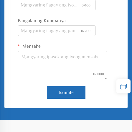
0/100
Pangalan ng Kumpanya
0/200
Mensahe
0/1000
Isumite