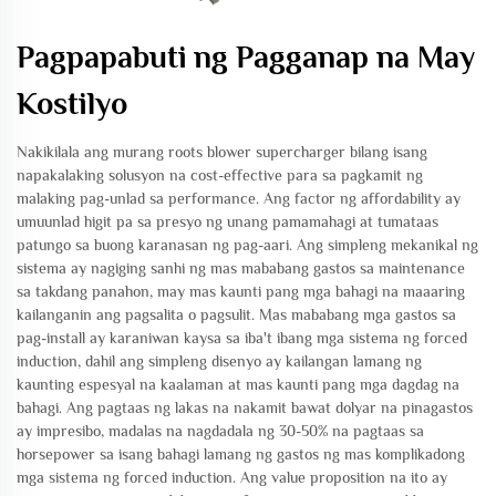
Pagpapabuti ng Pagganap na May
Kostilyo
Nakikilala ang murang roots blower supercharger bilang isang
napakalaking solusyon na cost-effective para sa pagkamit ng
malaking pag-unlad sa performance. Ang factor ng affordability ay
umuunlad higit pa sa presyo ng unang pamamahagi at tumataas
patungo sa buong karanasan ng pag-aari. Ang simpleng mekanikal ng
sistema ay nagiging sanhi ng mas mababang gastos sa maintenance
sa takdang panahon, may mas kaunti pang mga bahagi na maaaring
kailanganin ang pagsalita o pagsulit. Mas mababang mga gastos sa
pag-install ay karaniwan kaysa sa iba't ibang mga sistema ng forced
induction, dahil ang simpleng disenyo ay kailangan lamang ng
kaunting espesyal na kaalaman at mas kaunti pang mga dagdag na
bahagi. Ang pagtaas ng lakas na nakamit bawat dolyar na pinagastos
ay impresibo, madalas na nagdadala ng 30-50% na pagtaas sa
horsepower sa isang bahagi lamang ng gastos ng mas komplikadong
mga sistema ng forced induction. Ang value proposition na ito ay