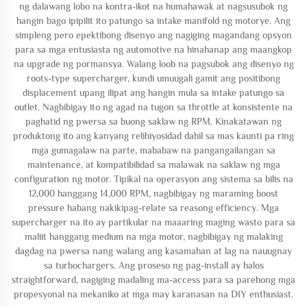
ng dalawang lobo na kontra-ikot na humahawak at nagsusubok ng
hangin bago ipipilit ito patungo sa intake manifold ng motorye. Ang
simpleng pero epektibong disenyo ang nagiging magandang opsyon
para sa mga entusiasta ng automotive na hinahanap ang maangkop
na upgrade ng pormansya. Walang loob na pagsubok ang disenyo ng
roots-type supercharger, kundi umuugali gamit ang positibong
displacement upang ilipat ang hangin mula sa intake patungo sa
outlet. Nagbibigay ito ng agad na tugon sa throttle at konsistente na
paghatid ng pwersa sa buong saklaw ng RPM. Kinakatawan ng
produktong ito ang kanyang relihiyosidad dahil sa mas kaunti pa ring
mga gumagalaw na parte, mababaw na pangangailangan sa
maintenance, at kompatibilidad sa malawak na saklaw ng mga
configuration ng motor. Tipikal na operasyon ang sistema sa bilis na
12,000 hanggang 14,000 RPM, nagbibigay ng maraming boost
pressure habang nakikipag-relate sa reasong efficiency. Mga
supercharger na ito ay partikular na maaaring maging wasto para sa
maliit hanggang medium na mga motor, nagbibigay ng malaking
dagdag na pwersa nang walang ang kasamahan at lag na nauugnay
sa turbochargers. Ang proseso ng pag-install ay halos
straightforward, nagiging madaling ma-access para sa parehong mga
propesyonal na mekaniko at mga may karanasan na DIY enthusiast.