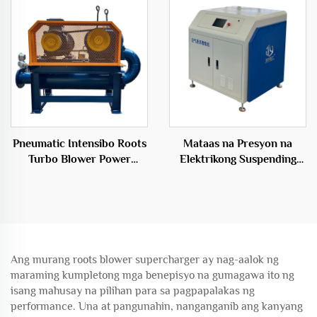
Tatlong-siblon na Root
Blower
Pneumatic Intensibo Roots
Mataas na Presyon na
Turbo Blower Power
Elektrikong Suspending
Source para sa Kailangan
Blower sa Hangaang
ng Paghihiwalay ng Ugat
Presyon na Materyales ng
Tanso
Ang murang roots blower supercharger ay nag-aalok ng
maraming kumpletong mga benepisyo na gumagawa ito ng
isang mahusay na pilihan para sa pagpapalakas ng
performance. Una at pangunahin, nanganganib ang kanyang