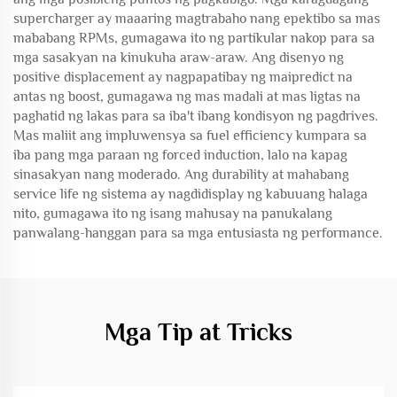
supercharger ay maaaring magtrabaho nang epektibo sa mas
mababang RPMs, gumagawa ito ng partikular nakop para sa
mga sasakyan na kinukuha araw-araw. Ang disenyo ng
positive displacement ay nagpapatibay ng maipredict na
antas ng boost, gumagawa ng mas madali at mas ligtas na
paghatid ng lakas para sa iba't ibang kondisyon ng pagdrives.
Mas maliit ang impluwensya sa fuel efficiency kumpara sa
iba pang mga paraan ng forced induction, lalo na kapag
sinasakyan nang moderado. Ang durability at mahabang
service life ng sistema ay nagdidisplay ng kabuuang halaga
nito, gumagawa ito ng isang mahusay na panukalang
panwalang-hanggan para sa mga entusiasta ng performance.
Mga Tip at Tricks