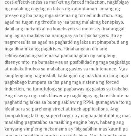
cost-effectiveness sa market ng forced induction, nagbibigay
ng malaking dagdag na lakas ng katamtaman lamang ng
presyo ng iba pang mga sistema ng forced induction. Ang
agad na tugon ng throttle ay isa pang malaking benepisyo,
dahil ang mekanikal na koneksyon sa motor ay tinatanggal
ang lag na madalas na nauugnay sa turbochargers. Ito ay
nagreresulta sa agad na paghatid ng lakas at pinapabuti ang
mga dinamika ng pagdrives. Hinahangaan din ang
relihiyosidad ng sistema sa pamamagitan ng simpleng
disenyo nito, na bumabawas sa posibilidad ng mga pagkabigo
at nakakatinubos sa mababang gastos sa maintenance. Mas
simpleng ang pag-install, kailangan ng mas kaunti lang mga
pagbabago kumpara sa iba pang mga sistema ng forced
induction, na tumutulong sa pagbawas ng gastos sa trabaho.
Ang disenyo ng roots blower ay nagbibigay ng konsistente na
paghatid ng lakas sa buong saklaw ng RPM, gumagawa ito ng
ideal para sa parehong street at track applications. Ang
kompaktong laki ng supercharger ay nagpapahintulot ng mas
madaling pagtatakbo sa maikling engine bays, habang ang
kanyang simpleng mekanismo ay ibig sabihin mas kaunti pa
ang mga posibleng puntos ng pagkabigo. Mga karagdagang