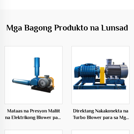
Mga Bagong Produkto na Lunsad
Mataas na Presyon Maliit
Direktang Nakakonekta na
na Elektrikong Blower para
Turbo Blower para sa Mga
sa Fish Farming
Inflatables 50Hz Maiikling
Aquaculture na may
Bultong Elektrikong Blower