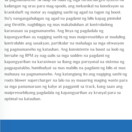
kailangan ng oras para mag-spools, ang mekanikal na koneksyon sa
krankshaft ng motor ay nagiging sanhi ng agad na tugon ng boost.
Ito'y nangangahulugan ng agad na pagdami ng bilis kapag pinindot
ang throttle, nagbibigay ng mas makabuluhan at kontroladong
karanasan sa pagmamaneho. Ang linya ng pagdadala ng
kapangyarihan ay nagiging sanhi ng mas maiprensebilyo at madaling
kontroluhin ang sasakyan, partikular na mahalaga sa mga sitwasyon
ng pagmamaneho ng katauhan. Ang konsistente na boost sa loob ng
bersahe ng RPM ay nag-aalis sa mga sudden na pagdami ng
kapangyarihan na karaniwan sa ibang mga porsyonal na sistema ng
pagpapatakbo, humihudyat sa mas mabilis na pagdami ng bilis at mas
mahusay na pagmamaneho. Ang katangiang ito ang nagiging sanhi ng
roots blower supercharger na lalo na ay maaaring maging wasto para
sa mga pamamaraan ng kalye at paggamit sa track, kung saan ang
maiprensebilyong pagdadala ng kapangyarihan ay krusyal para sa
optimal na katauhan.