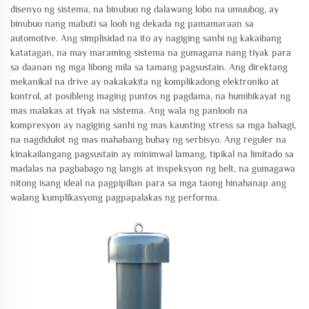
disenyo ng sistema, na binubuo ng dalawang lobo na umuubog, ay
binubuo nang mabuti sa loob ng dekada ng pamamaraan sa
automotive. Ang simplisidad na ito ay nagiging sanhi ng kakaibang
katatagan, na may maraming sistema na gumagana nang tiyak para
sa daanan ng mga libong mila sa tamang pagsustain. Ang direktang
mekanikal na drive ay nakakakita ng komplikadong elektroniko at
kontrol, at posibleng maging puntos ng pagdama, na humihikayat ng
mas malakas at tiyak na sistema. Ang wala ng panloob na
kompresyon ay nagiging sanhi ng mas kaunting stress sa mga bahagi,
na nagdidulot ng mas mahabang buhay ng serbisyo. Ang reguler na
kinakailangang pagsustain ay minimwal lamang, tipikal na limitado sa
madalas na pagbabago ng langis at inspeksyon ng belt, na gumagawa
nitong isang ideal na pagpipilian para sa mga taong hinahanap ang
walang kumplikasyong pagpapalakas ng performa.