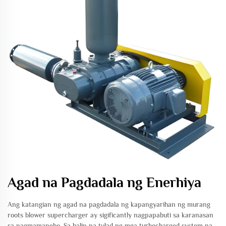
Agad na Pagdadala ng Enerhiya
Ang katangian ng agad na pagdadala ng kapangyarihan ng murang
roots blower supercharger ay sigificantly nagpapabuti sa karanasan
sa pagmamaneho. Sa halip na tulad ng mga turbocharged system na