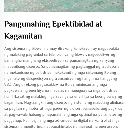
Pangunahing Epektibidad at
Kagamitan
Ang sistema ng blower na may direkong koneksyon ay nagpapakita
ng malaking pag-unlad sa teknolohiya ng blower, nagdedeliver ng
kamangha-manghang ekispedisyon sa pamamagitan ng kanyang
mapanibang disenyo. Sa pamamagitan ng pagtanggal ng tradisyonal
na mekanismo ng belt drive, nakakamit ng mga sistemang ito ang
mga rate ng ekispedisyon ng transmisyon ng hangin na hanggang
98%. Ang direkong pagsasaklaw na ito ay mininsan ang mga
pagkawala ng enerhiya na madalas na nauugnay sa mga belt drive,
humihikayat ng malaking mga savings sa enerhiya sa buong buhay ng
kagamitan. Nag-aangkin ang disenyo ng sistema ng mabuting alinhasa
sa pagitan ng motor at mga pader ng blower, bumababa ang pagkilos
at pagwawala habang pinapanatili ang mga optimal na parameter ng
pagganap. Pumipigil ang mga advanced na digital na kontrol at mga
sistema ng monitoring, nagpapahintulot ng maingat na operasyon,