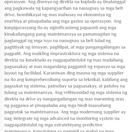
operasyon. Ang disenyo ng direkta na koplado ay tinatanggal
ang pagkawala ng kapangyarihan na nauugnay sa mga belt
drive, humihikayat ng mas mahusay na ekonomiya ng
enerhiya at pinapababa ang mga gastos sa operasyon. Ang
konpigurasyong ito ay siginificanteng papaunti ang mga
kinakailangang pang-maintenansya sa pamamagitan ng
pagtanggal ng mga isyu na nauugnay sa belt tulad ng
pagtitiyak ng tensyon, paglilipat, at mga pangangailangan sa
pagpalit. Ang maikling imprastraktura ng mga sistema na
direkta na konektado ay nagpapahintulot ng mas madaliang
pagsasakay at mas magandang paggamit ng espasyo sa mga
layout ng facilidad. Karaniwan ding inauna ng mga supplier
na ito ang komprehensibong suporta sa teknikal, kabilang ang
pagsukat ng sistema, patnubay sa pagsasakay, at patuloy na
tulong sa maintenansya. Ang relihiyosidad ng mga sistema ng
direkta na drive ay nangangailangan ng mas maraming oras
ng paggawa at pinapababa ang mga hindi inaasahang
pagputok sa maintenansya. Ang mga modernong supplier ay
nag-iintegrate ng mga advanced na monitoring system na
nagpapahintulot ng mga estratehiyang predictive
maintenance, tumutulong sa pagpigil sa mahal na mga