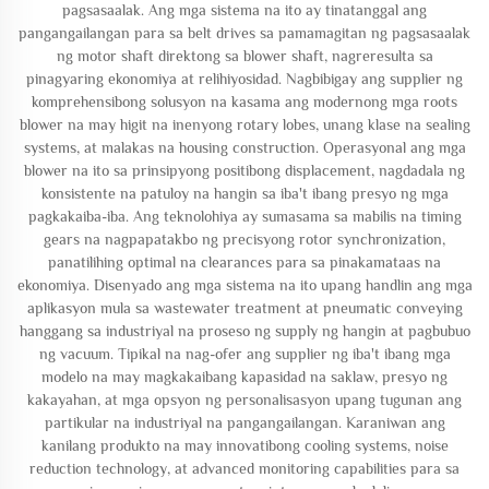
pagsasaalak. Ang mga sistema na ito ay tinatanggal ang
pangangailangan para sa belt drives sa pamamagitan ng pagsasaalak
ng motor shaft direktong sa blower shaft, nagreresulta sa
pinagyaring ekonomiya at relihiyosidad. Nagbibigay ang supplier ng
komprehensibong solusyon na kasama ang modernong mga roots
blower na may higit na inenyong rotary lobes, unang klase na sealing
systems, at malakas na housing construction. Operasyonal ang mga
blower na ito sa prinsipyong positibong displacement, nagdadala ng
konsistente na patuloy na hangin sa iba't ibang presyo ng mga
pagkakaiba-iba. Ang teknolohiya ay sumasama sa mabilis na timing
gears na nagpapatakbo ng precisyong rotor synchronization,
panatilihing optimal na clearances para sa pinakamataas na
ekonomiya. Disenyado ang mga sistema na ito upang handlin ang mga
aplikasyon mula sa wastewater treatment at pneumatic conveying
hanggang sa industriyal na proseso ng supply ng hangin at pagbubuo
ng vacuum. Tipikal na nag-ofer ang supplier ng iba't ibang mga
modelo na may magkakaibang kapasidad na saklaw, presyo ng
kakayahan, at mga opsyon ng personalisasyon upang tugunan ang
partikular na industriyal na pangangailangan. Karaniwan ang
kanilang produkto na may innovatibong cooling systems, noise
reduction technology, at advanced monitoring capabilities para sa