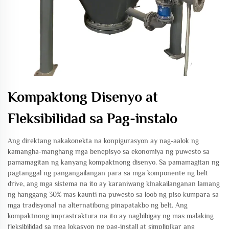
Kompaktong Disenyo at
Fleksibilidad sa Pag-instalo
Ang direktang nakakonekta na konpigurasyon ay nag-aalok ng
kamangha-manghang mga benepisyo sa ekonomiya ng puwesto sa
pamamagitan ng kanyang kompaktnong disenyo. Sa pamamagitan ng
pagtanggal ng pangangailangan para sa mga komponente ng belt
drive, ang mga sistema na ito ay karaniwang kinakailanganan lamang
ng hanggang 30% mas kaunti na puwesto sa loob ng piso kumpara sa
mga tradisyonal na alternatibong pinapatakbo ng belt. Ang
kompaktnong imprastraktura na ito ay nagbibigay ng mas malaking
fleksibilidad sa mga lokasyon ng pag-install at simplipikar ang