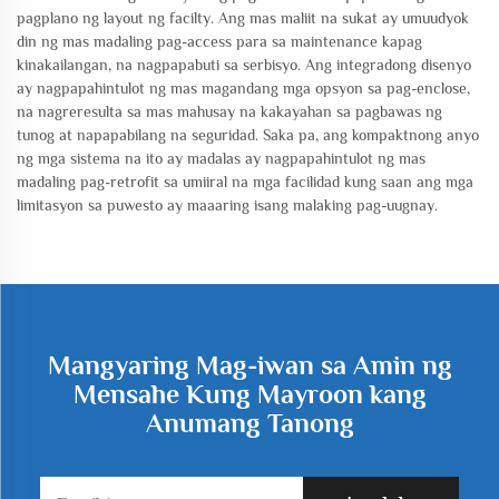
pagplano ng layout ng facilty. Ang mas maliit na sukat ay umuudyok
din ng mas madaling pag-access para sa maintenance kapag
kinakailangan, na nagpapabuti sa serbisyo. Ang integradong disenyo
ay nagpapahintulot ng mas magandang mga opsyon sa pag-enclose,
na nagreresulta sa mas mahusay na kakayahan sa pagbawas ng
tunog at napapabilang na seguridad. Saka pa, ang kompaktnong anyo
ng mga sistema na ito ay madalas ay nagpapahintulot ng mas
madaling pag-retrofit sa umiiral na mga facilidad kung saan ang mga
limitasyon sa puwesto ay maaaring isang malaking pag-uugnay.
Mangyaring Mag-iwan sa Amin ng
Mensahe Kung Mayroon kang
Anumang Tanong