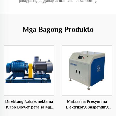
pinagyaring pagganap at maintenance scheduling.
Mga Bagong Produkto
Direktang Nakakonekta na
Mataas na Presyon na
Turbo Blower para sa Mga
Elektrikong Suspending
Inflatables 50Hz Maiikling
Blower sa Hangaang