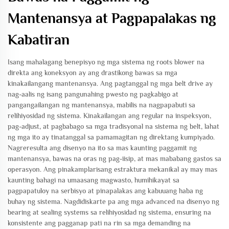
Mantenansya at Pagpapalakas ng
Kabatiran
Isang mahalagang benepisyo ng mga sistema ng roots blower na
direkta ang koneksyon ay ang drastikong bawas sa mga
kinakailangang mantenansya. Ang pagtanggal ng mga belt drive ay
nag-aalis ng isang pangunahing pwesto ng pagkabigo at
pangangailangan ng mantenansya, mabilis na nagpapabuti sa
relihiyosidad ng sistema. Kinakailangan ang regular na inspeksyon,
pag-adjust, at pagbabago sa mga tradisyonal na sistema ng belt, lahat
ng mga ito ay tinatanggal sa pamamagitan ng direktang kumpiyado.
Nagreresulta ang disenyo na ito sa mas kaunting paggamit ng
mantenansya, bawas na oras ng pag-iisip, at mas mababang gastos sa
operasyon. Ang pinakamplarisang estraktura mekanikal ay may mas
kaunting bahagi na umaasang magwasto, humihikayat sa
pagpapatuloy na serbisyo at pinapalakas ang kabuuang haba ng
buhay ng sistema. Nagdidiskarte pa ang mga advanced na disenyo ng
bearing at sealing systems sa relihiyosidad ng sistema, ensuring na
konsistente ang pagganap pati na rin sa mga demanding na