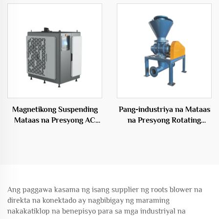
Bultong Elektrikong Blower
Presyon na Materyales ng
Tanso
Magnetikong Suspending
Pang-industriya na Mataas
Mataas na Presyong AC
na Presyong Rotating
Elektrikong Puwang Source
Feeder Blowers para sa
Sentriso Tipo OEM
Epektibong
Transportasyon Solusyon
Ang paggawa kasama ng isang supplier ng roots blower na
direkta na konektado ay nagbibigay ng maraming
nakakatiklop na benepisyo para sa mga industriyal na