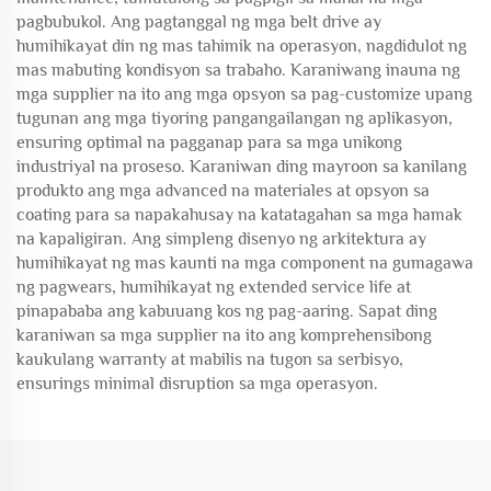
pagbubukol. Ang pagtanggal ng mga belt drive ay
humihikayat din ng mas tahimik na operasyon, nagdidulot ng
mas mabuting kondisyon sa trabaho. Karaniwang inauna ng
mga supplier na ito ang mga opsyon sa pag-customize upang
tugunan ang mga tiyoring pangangailangan ng aplikasyon,
ensuring optimal na pagganap para sa mga unikong
industriyal na proseso. Karaniwan ding mayroon sa kanilang
produkto ang mga advanced na materiales at opsyon sa
coating para sa napakahusay na katatagahan sa mga hamak
na kapaligiran. Ang simpleng disenyo ng arkitektura ay
humihikayat ng mas kaunti na mga component na gumagawa
ng pagwears, humihikayat ng extended service life at
pinapababa ang kabuuang kos ng pag-aaring. Sapat ding
karaniwan sa mga supplier na ito ang komprehensibong
kaukulang warranty at mabilis na tugon sa serbisyo,
ensurings minimal disruption sa mga operasyon.