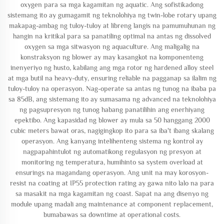
oxygen para sa mga kagamitan ng aquatic. Ang sofistikadong
sistemang ito ay gumagamit ng teknolohiya ng twin-lobe rotary upang
makapag-ambag ng tuloy-tuloy at libreng langis na pamumuhunan ng
hangin na kritikal para sa panatiling optimal na antas ng dissolved
oxygen sa mga sitwasyon ng aquaculture. Ang maligalig na
konstraksyon ng blower ay may kasangkot na komponenteng
inenyeriyo ng husto, kabilang ang mga rotor ng hardened alloy steel
at mga butil na heavy-duty, ensuring reliable na pagganap sa ilalim ng
tuloy-tuloy na operasyon. Nag-operate sa antas ng tunog na ibaba pa
sa 85dB, ang sistemang ito ay sumasama ng advanced na teknolohiya
ng pagsupresyon ng tunog habang panatilihin ang enerhiyang
epektibo. Ang kapasidad ng blower ay mula sa 50 hanggang 2000
cubic meters bawat oras, nagigingkop ito para sa iba't ibang skalang
operasyon. Ang kanyang intelihenteng sistema ng kontrol ay
nagpapahintulot ng automatikong regulasyon ng presyon at
monitoring ng temperatura, humihinto sa system overload at
ensurings na magandang operasyon. Ang unit na may korosyon-
resist na coating at IP55 protection rating ay gawa nito lalo na para
sa masakit na mga kagamitan ng coast. Sapat na ang disenyo ng
module upang madali ang maintenance at component replacement,
bumabawas sa downtime at operational costs.