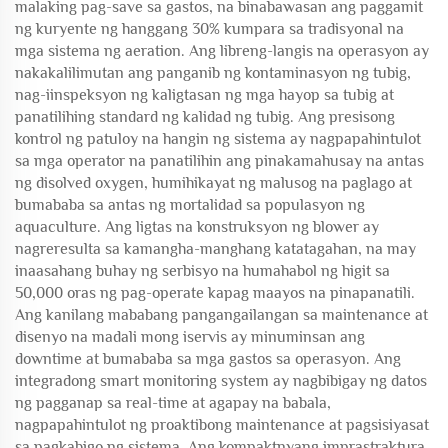
malaking pag-save sa gastos, na binabawasan ang paggamit
ng kuryente ng hanggang 30% kumpara sa tradisyonal na
mga sistema ng aeration. Ang libreng-langis na operasyon ay
nakakalilimutan ang panganib ng kontaminasyon ng tubig,
nag-iinspeksyon ng kaligtasan ng mga hayop sa tubig at
panatilihing standard ng kalidad ng tubig. Ang presisong
kontrol ng patuloy na hangin ng sistema ay nagpapahintulot
sa mga operator na panatilihin ang pinakamahusay na antas
ng disolved oxygen, humihikayat ng malusog na paglago at
bumababa sa antas ng mortalidad sa populasyon ng
aquaculture. Ang ligtas na konstruksyon ng blower ay
nagreresulta sa kamangha-manghang katatagahan, na may
inaasahang buhay ng serbisyo na humahabol ng higit sa
50,000 oras ng pag-operate kapag maayos na pinapanatili.
Ang kanilang mababang pangangailangan sa maintenance at
disenyo na madali mong iservis ay minuminsan ang
downtime at bumababa sa mga gastos sa operasyon. Ang
integradong smart monitoring system ay nagbibigay ng datos
ng pagganap sa real-time at agapay na babala,
nagpapahintulot ng proaktibong maintenance at pagsisiyasat
sa pagkabigo ng sistema. Ang kompaktnyang imprastraktura