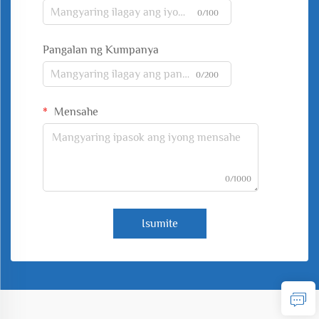
0/100
Pangalan ng Kumpanya
0/200
Mensahe
0/1000
Isumite