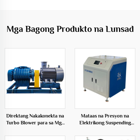
Mga Bagong Produkto na Lunsad
Direktang Nakakonekta na
Mataas na Presyon na
Turbo Blower para sa Mga
Elektrikong Suspending
Inflatables 50Hz Maiikling
Blower sa Hangaang
Bultong Elektrikong Blower
Presyon na Materyales ng