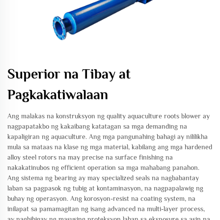
Superior na Tibay at
Pagkakatiwalaan
Ang malakas na konstruksyon ng quality aquaculture roots blower ay
nagpapatakbo ng kakaibang katatagan sa mga demanding na
kapaligiran ng aquaculture. Ang mga pangunahing bahagi ay nililikha
mula sa mataas na klase ng mga material, kabilang ang mga hardened
alloy steel rotors na may precise na surface finishing na
nakakatinubos ng efficient operation sa mga mahabang panahon.
Ang sistema ng bearing ay may specialized seals na nagbabantay
laban sa pagpasok ng tubig at kontaminasyon, na nagpapalawig ng
buhay ng operasyon. Ang korosyon-resist na coating system, na
inilapat sa pamamagitan ng isang advanced na multi-layer process,
ay nagbibigay ng masusing proteksyon laban sa eksposure sa asin na