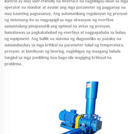
kontrol ay may user-friendly na interface na nagbibigay-daan sa mga
operator na monitor at ayusin ang mga parameter ng pagganap na
may kaunting pagsasanay. Ang automatikong regulasyon ng presyon
ng sistemang ito ay nagpapigil sa mga sitwasyon ng overflow
samantalang pinapanatili ang optimal na antas ng presyon,
bumabawas sa pagkakahubad ng enerhiya at nagpapahaba sa buhay
ng equipment. Ang bulilit na sistema ng diagnostiko ay patuloy na
sumusubaybay sa mga kritikal na parameter tulad ng temperatura,
presyon, at kondisyon ng bearing, nagbibigay ng maagang babala
tungkol sa mga posibleng isyu bago sila magiging kritisyal na
problema.