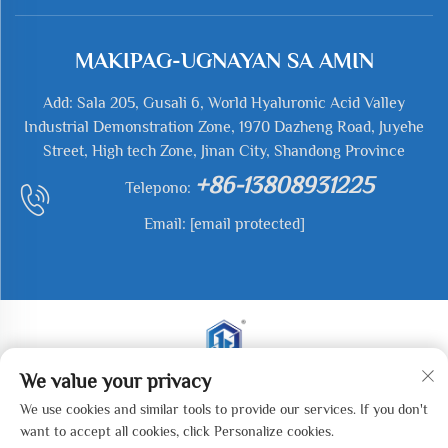
MAKIPAG-UGNAYAN SA AMIN
Add: Sala 205, Gusali 6, World Hyaluronic Acid Valley
Industrial Demonstration Zone, 1970 Dazheng Road, Juyehe
Street, High tech Zone, Jinan City, Shandong Province
+86-13808931225
Telepono:
Email:
[email protected]
We value your privacy
Kopirait © 2025 Jianyu Weiye (Jinan) Machinery
We use cookies and similar tools to provide our services. If you don't
Technology Co., LTD. Lahat ng mga karapatan ay nakalaan.
want to accept all cookies, click Personalize cookies.
-
Patakaran sa Pagkapribado