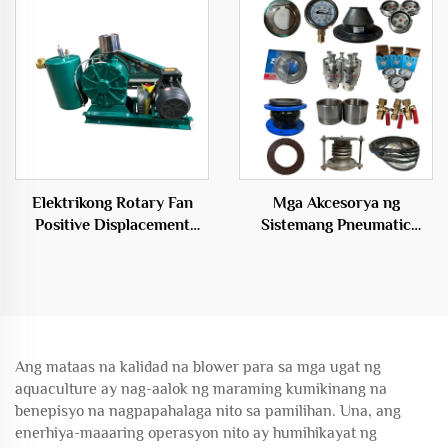
Tanso
Elektrikong Rotary Fan
Mga Akcesorya ng
Positive Displacement
Sistemang Pneumatic
Blower para sa Aerasyon
Conveying para sa
ng Wastewater
Pagpapalipat ng Materyales
Ang mataas na kalidad na blower para sa mga ugat ng
aquaculture ay nag-aalok ng maraming kumikinang na
benepisyo na nagpapahalaga nito sa pamilihan. Una, ang
enerhiya-maaaring operasyon nito ay humihikayat ng