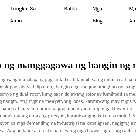
Tungkol Sa
Balita
Mga
Ma
Amin
Blog
Am
 ng manggagawa ng hangin ng 
a ng isang mahalagang pag-unlad sa teknolohiya ng industriyal na
makipagsabay at ilipat ang hangin o gas sa pamamagitan ng isa
nyo ng dual-rotor, kung saan dalawang rotor ay lumilipad sa mag
 hangin. Ang higit na inenyeryong lobes, karaniwang may hugis wa
ng handa at may minimum na pagmamasyado. Ang mga blower na it
sa moderadong antas ng presyon, karaniwang nakakataas mula 0.5
asyon sa mga demanding na industriyal na kapaligiran, nagiging e
awa. Ang mekanikal na ekispansiya ng mga blower ng uri ng roots