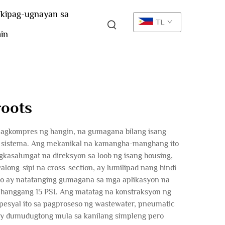
kipag-ugnayan sa
TL
in
roots
 pagkompres ng hangin, na gumagana bilang isang
ng sistema. Ang mekanikal na kamangha-manghang ito
kasalungat na direksyon sa loob ng isang housing,
long-sipi na cross-section, ay lumilipad nang hindi
o ay natatanging gumagana sa mga aplikasyon na
 hanggang 15 PSI. Ang matatag na konstraksyon ng
spesyal ito sa pagproseso ng wastewater, pneumatic
 ay dumudugtong mula sa kanilang simpleng pero