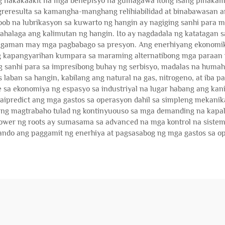
g nakakaakit na mga benepisyo na gumagawa itong isang pinakamah
agreresulta sa kamangha-manghang relihiabilidad at binabawasan
b na lubrikasyon sa kuwarto ng hangin ay nagiging sanhi para man
ahalaga ang kalimutan ng hangin. Ito ay nagdadala ng katatagan 
gaman may mga pagbabago sa presyon. Ang enerhiyang ekonomiko 
 ng kapangyarihan kumpara sa maraming alternatibong mga paraa
ng sanhi para sa impresibong buhay ng serbisyo, madalas na hum
 laban sa hangin, kabilang ang natural na gas, nitrogeno, at iba
 sa ekonomiya ng espasyo sa industriyal na lugar habang ang kan
ipredict ang mga gastos sa operasyon dahil sa simpleng mekanika
ng magtrabaho tulad ng kontinyuouso sa mga demanding na kapali
ower ng roots ay sumasama sa advanced na mga kontrol na sistem
ando ang paggamit ng enerhiya at pagsasabog ng mga gastos sa o