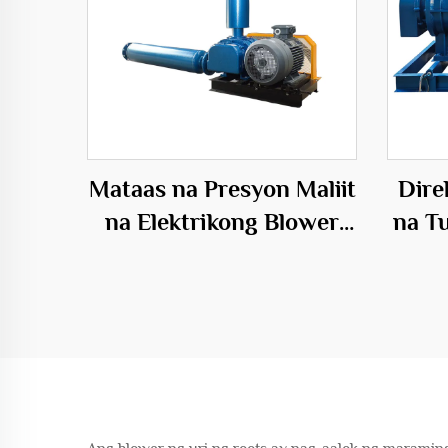
Mataas na Presyon Maliit
Dire
na Elektrikong Blower
na T
para sa Fish Farming
Mga
Aquaculture na may
M
Tatlong-siblon na Root
El
Blower