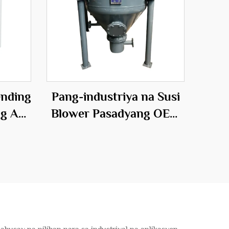
nding
Pang-industriya na Susi
ng AC
Blower Pasadyang OEM
ang
Particle Conveying
Tipo
System Warehouse Pump