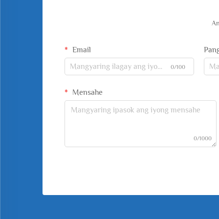
An
Email
Pan
0/100
Mensahe
0/1000