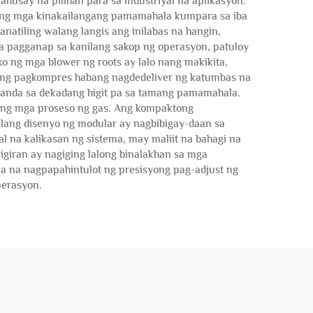
usay na pilihan para sa industriyal na aplikasyon.
 ang mga kinakailangang pamamahala kumpara sa iba
atiling walang langis ang inilabas na hangin,
sa pagganap sa kanilang sakop ng operasyon, patuloy
ng mga blower ng roots ay lalo nang makikita,
n ng pagkompres habang nagdedeliver ng katumbas na
ahanda sa dekadang higit pa sa tamang pamamahala.
 pang mga proseso ng gas. Ang kompaktong
ilang disenyo ng modular ay nagbibigay-daan sa
l na kalikasan ng sistema, may maliit na bahagi na
giran ay nagiging lalong binalakhan sa mga
a na nagpapahintulot ng presisyong pag-adjust ng
perasyon.