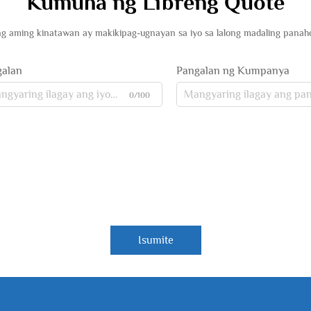
Kumuha ng Libreng Quote
g aming kinatawan ay makikipag-ugnayan sa iyo sa lalong madaling panah
galan
Pangalan ng Kumpanya
0/100
Isumite