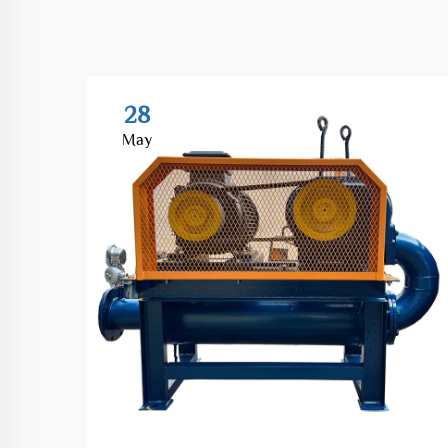
28
May