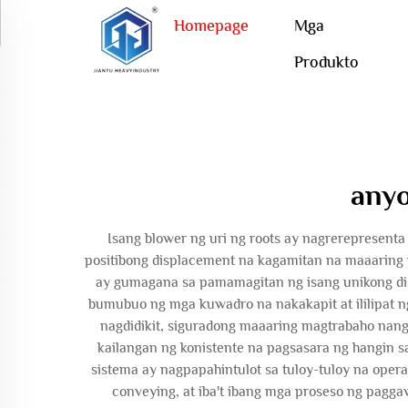
Homepage
Mga
Produkto
anyo
Isang blower ng uri ng roots ay nagrerepresent
positibong displacement na kagamitan na maaaring 
ay gumagana sa pamamagitan ng isang unikong dise
bumubuo ng mga kuwadro na nakakapit at ililipat ng
nagdidikit, siguradong maaaring magtrabaho na
kailangan ng konistente na pagsasara ng hangin 
sistema ay nagpapahintulot sa tuloy-tuloy na oper
conveying, at iba't ibang mga proseso ng pagg