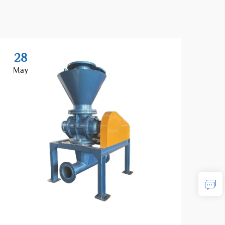
28
2
May
Ma