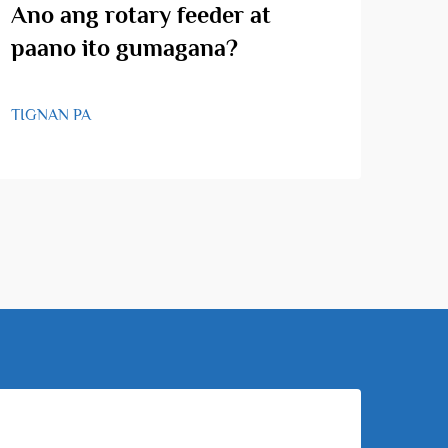
Ano ang rotary feeder at
An
paano ito gumagana?
apl
fee
TIGNAN PA
TIGN