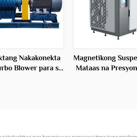
ktang Nakakonekta
Magnetikong Suspe
urbo Blower para sa
Mataas na Presyo
 Inflatables 50Hz
Elektrikong Puw
aiikling Bultong
Source Sentriso 
ektrikong Blower
OEM