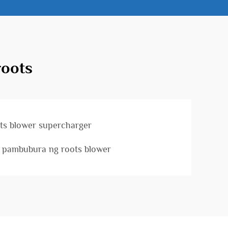
roots
ts blower supercharger
a pambubura ng roots blower