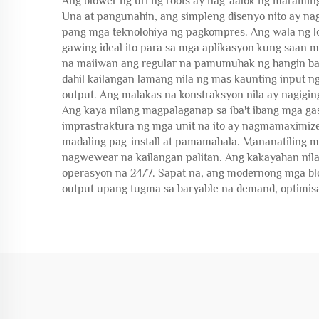
Ang blower ng uri ng roots ay nag-aalok ng maramin
Una at pangunahin, ang simpleng disenyo nito ay n
pang mga teknolohiya ng pagkompres. Ang wala ng loo
gawing ideal ito para sa mga aplikasyon kung saan m
na maiiwan ang regular na pamumuhak ng hangin ba
dahil kailangan lamang nila ng mas kaunting input
output. Ang malakas na konstraksyon nila ay nagigi
Ang kaya nilang magpalaganap sa iba't ibang mga gas
imprastraktura ng mga unit na ito ay nagmamaximize
madaling pag-install at pamamahala. Mananatiling ma
nagwewear na kailangan palitan. Ang kakayahan nila
operasyon na 24/7. Sapat na, ang modernong mga bl
output upang tugma sa baryable na demand, optimis