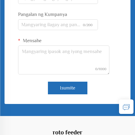
Pangalan ng Kumpanya
0/200
Mensahe
0/1000
Isumite
roto feeder