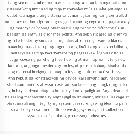
isang sealed chamber, na may maraming komparte o mga bulsa na
sistematikong umuusad ng mga materyales mula sa inlet patungo sa
outlet. Gumagana ang sistema sa pamamagitan ng isang controlled
na rotary motion, siguradong magkakaroon ng regular na pagsasakay
ng materyales habang pinapanatili ang pressure differentials sa
pagitan ng entry at discharge points. Ang sophisticated na disenyo
ng roto feeder ay sumasama ng adjustable na mga vane o blades na
maaaring ma-adjust upang tugunan ang iba't ibang karakteristikang
materyales at mga requirement ng pagsasakay. Mahusay ito sa
pagproseso ng parehong free-flowing at mahirap na materyales,
kabilang ang mga powders, granules, at pellets, habang hinahanda
ang material bridging at pinapatuloy ang uniform na distribusyon.
Ang robust na konstraksyon ng device, karaniwang may hardened
steel components at wear-resistant surfaces, nag-aangkin ng haba
ng buhay sa demanding na industriyal na kapaligiran. Ang advanced
na sealing mechanisms ay nagpapigil sa anumang material leakage at
pinapanatili ang integrity ng system pressure, gawing ideal ito para
sa aplikasyon sa pneumatic conveying systems, dust collection
systems, at iba't ibang processing industries.