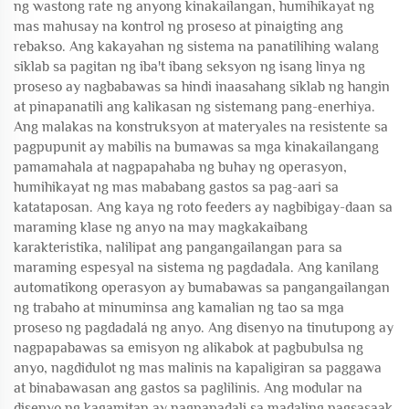
ng wastong rate ng anyong kinakailangan, humihikayat ng
mas mahusay na kontrol ng proseso at pinaigting ang
rebakso. Ang kakayahan ng sistema na panatilihing walang
siklab sa pagitan ng iba't ibang seksyon ng isang linya ng
proseso ay nagbabawas sa hindi inaasahang siklab ng hangin
at pinapanatili ang kalikasan ng sistemang pang-enerhiya.
Ang malakas na konstruksyon at materyales na resistente sa
pagpupunit ay mabilis na bumawas sa mga kinakailangang
pamamahala at nagpapahaba ng buhay ng operasyon,
humihikayat ng mas mababang gastos sa pag-aari sa
katataposan. Ang kaya ng roto feeders ay nagbibigay-daan sa
maraming klase ng anyo na may magkakaibang
karakteristika, nalilipat ang pangangailangan para sa
maraming espesyal na sistema ng pagdadala. Ang kanilang
automatikong operasyon ay bumabawas sa pangangailangan
ng trabaho at minuminsa ang kamalian ng tao sa mga
proseso ng pagdadalá ng anyo. Ang disenyo na tinutupong ay
nagpapabawas sa emisyon ng alikabok at pagbubulsa ng
anyo, nagdidulot ng mas malinis na kapaligiran sa paggawa
at binabawasan ang gastos sa paglilinis. Ang modular na
disenyo ng kagamitan ay nagpapadali sa madaling pagsasaak