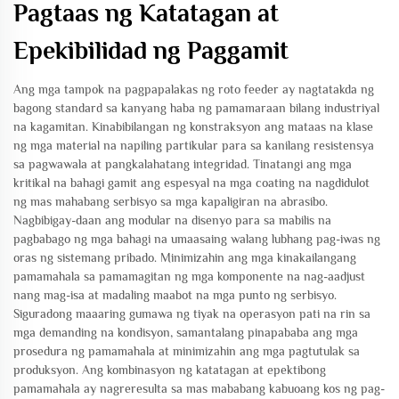
Pagtaas ng Katatagan at
Epekibilidad ng Paggamit
Ang mga tampok na pagpapalakas ng roto feeder ay nagtatakda ng
bagong standard sa kanyang haba ng pamamaraan bilang industriyal
na kagamitan. Kinabibilangan ng konstraksyon ang mataas na klase
ng mga material na napiling partikular para sa kanilang resistensya
sa pagwawala at pangkalahatang integridad. Tinatangi ang mga
kritikal na bahagi gamit ang espesyal na mga coating na nagdidulot
ng mas mahabang serbisyo sa mga kapaligiran na abrasibo.
Nagbibigay-daan ang modular na disenyo para sa mabilis na
pagbabago ng mga bahagi na umaasaing walang lubhang pag-iwas ng
oras ng sistemang pribado. Minimizahin ang mga kinakailangang
pamamahala sa pamamagitan ng mga komponente na nag-aadjust
nang mag-isa at madaling maabot na mga punto ng serbisyo.
Siguradong maaaring gumawa ng tiyak na operasyon pati na rin sa
mga demanding na kondisyon, samantalang pinapababa ang mga
prosedura ng pamamahala at minimizahin ang mga pagtutulak sa
produksyon. Ang kombinasyon ng katatagan at epektibong
pamamahala ay nagreresulta sa mas mababang kabuoang kos ng pag-