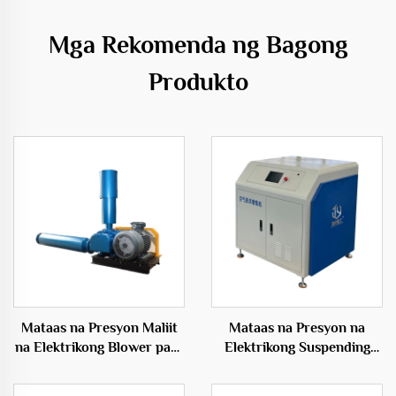
Mga Rekomenda ng Bagong
Produkto
Mataas na Presyon Maliit
Mataas na Presyon na
na Elektrikong Blower para
Elektrikong Suspending
sa Fish Farming
Blower sa Hangaang
Aquaculture na may
Presyon na Materyales ng