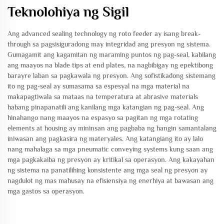
Teknolohiya ng Sigil
Ang advanced sealing technology ng roto feeder ay isang break-
through sa pagsisiguradong may integridad ang presyon ng sistema.
Gumagamit ang kagamitan ng maraming puntos ng pag-seal, kabilang
ang maayos na blade tips at end plates, na nagbibigay ng epektibong
barayre laban sa pagkawala ng presyon. Ang sofistikadong sistemang
ito ng pag-seal ay sumasama sa espesyal na mga material na
makapagtiwala sa mataas na temperatura at abrasive materials
habang pinapanatili ang kanilang mga katangian ng pag-seal. Ang
hinahango nang maayos na espasyo sa pagitan ng mga rotating
elements at housing ay mininsan ang pagbaba ng hangin samantalang
iniwasan ang pagkasira ng materyales. Ang katangiang ito ay lalo
nang mahalaga sa mga pneumatic conveying systems kung saan ang
mga pagkakaiba ng presyon ay kritikal sa operasyon. Ang kakayahan
ng sistema na panatilihing konsistente ang mga seal ng presyon ay
nagdulot ng mas mahusay na efisiensiya ng enerhiya at bawasan ang
mga gastos sa operasyon.