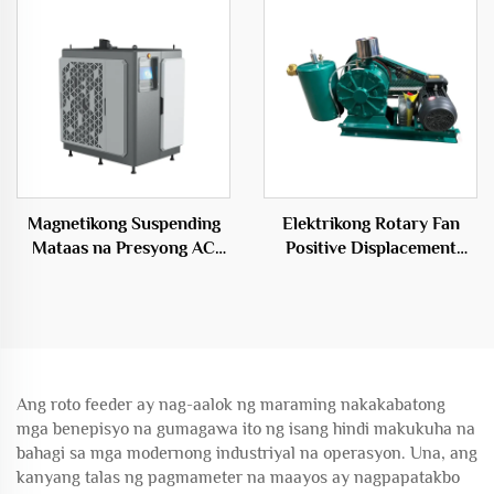
Tatlong-siblon na Root
Tanso
Blower
Magnetikong Suspending
Elektrikong Rotary Fan
Mataas na Presyong AC
Positive Displacement
Elektrikong Puwang Source
Blower para sa Aerasyon
Sentriso Tipo OEM
ng Wastewater
Ang roto feeder ay nag-aalok ng maraming nakakabatong
mga benepisyo na gumagawa ito ng isang hindi makukuha na
bahagi sa mga modernong industriyal na operasyon. Una, ang
kanyang talas ng pagmameter na maayos ay nagpapatakbo