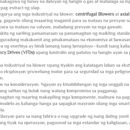
makagawa ng tunay na daluyan ng hangin o gas at mahalaga sa mga
 pag-extract ng ulap.
egorya ang mga industriyal na blower:
centrifugal Blowers
at
axia
lly, gagawin silang maaaring magamit para sa mataas na presyon na
i para sa mataas na volyum, mababang presyon na mga gawain.
apakita ng sariling pamamaraan sa pamamagitan ng maikling stand
iguradong makakamit ang pinakamataas na ekonomiya at bawasan
a ng enerhiya ay hindi lamang isang benepisyo—kundi isang kailan
ncy Drives (VFDs)
upang kontrolin ang patuloy na hangin ayon sa 
a industriyal na blower upang tiyakin ang katatagan laban sa eks
 o eksplosyon-pruwebang motor para sa seguridad sa mga peligroso
n.
aw na konsiderasyon. Ngayon ay kinabibilangan ng mga unggab na
ang salitan ng bulok nang walang kompromiso sa pagganap.
gitan ng maaring makapiling mga komponente, malinaw na pagsus
a modelo ay kahanga-hanga pa sapagkat mayroon silang mga smart
la.
ilasyon para sa isang fabrica o nag-upgrade ng isang dating yunit
 ang tiyak na operasyon, pagsunod sa mga estandar ng kaligtasan,