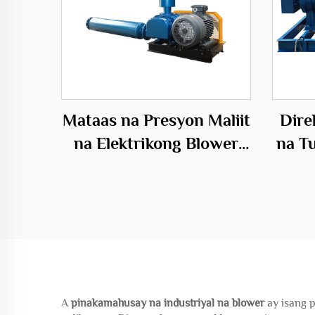
Mataas na Presyon Maliit
Dire
na Elektrikong Blower
na T
para sa Fish Farming
Mga
Aquaculture na may
M
Tatlong-siblon na Root
El
Blower
A
pinakamahusay na industriyal na blower
ay isang 