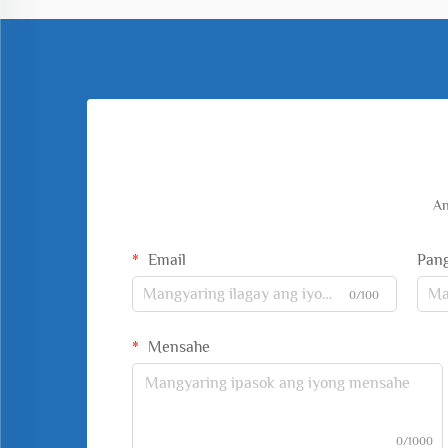
An
Email
Pan
0/100
Mensahe
0/1000