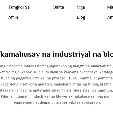
Tungkol Sa
Balita
Mga
Ma
Amin
Blog
Am
akamahusay na industriyal na bl
 isang device na mataas na pagpapatakbo ng hangin na malawak na 
t kontrol ng alikabok. Kilala ito dahil sa kanyang ekadensya, kat
a tulad ng paggawa, kimikal na proseso, HVAC, mining, at pamama
 ekadenteng disenyong matatag, mababang antas ng tunog, at kina
taas na kalidad na materiales tulad ng stainless steel o aluminu
 Piliin ang tamang industriyal na blower ay nakabase sa mga pa
requirement, at demand na spesipiko sa aplikasyon.