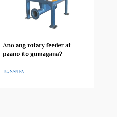
Ano ang rotary feeder at
An
paano ito gumagana?
apl
fee
TIGNAN PA
TIGN