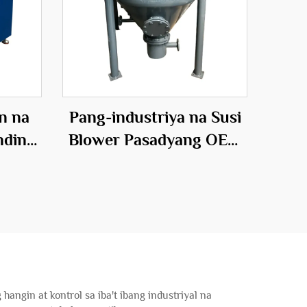
n na
Pang-industriya na Susi
nding
Blower Pasadyang OEM
ang
Particle Conveying
yales
System Warehouse Pump
ngin at kontrol sa iba't ibang industriyal na