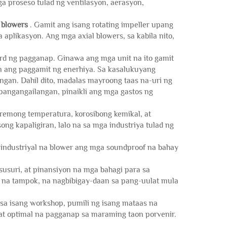
 proseso tulad ng ventilasyon, aerasyon,
l blowers
. Gamit ang isang rotating impeller upang
 aplikasyon. Ang mga axial blowers, sa kabila nito,
ard ng pagganap. Ginawa ang mga unit na ito gamit
 ang paggamit ng enerhiya. Sa kasalukuyang
gan. Dahil dito, madalas mayroong taas na-uri ng
pangangailangan, pinaikli ang mga gastos ng
tremong temperatura, korosibong kemikal, at
ng kapaligiran, lalo na sa mga industriya tulad ng
 industriyal na blower ang mga soundproof na bahay
uri, at pinansiyon na mga bahagi para sa
 na tampok, na nagbibigay-daan sa pang-uulat mula
 sa isang workshop, pumili ng isang mataas na
 at optimal na pagganap sa maraming taon porvenir.