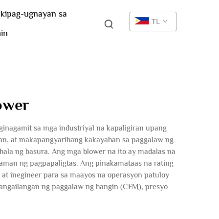
kipag-ugnayan sa
TL
in
ower
ginagamit sa mga industriyal na kapaligiran upang
atagan, at makapangyarihang kakayahan sa paggalaw ng
hala ng basura. Ang mga blower na ito ay madalas na
laman ng pagpapaligtas. Ang pinakamataas na rating
m, at inegineer para sa maayos na operasyon patuloy
ngangailangan ng paggalaw ng hangin (CFM), presyo