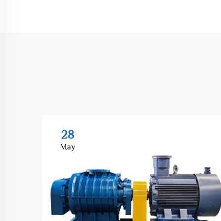
28
May