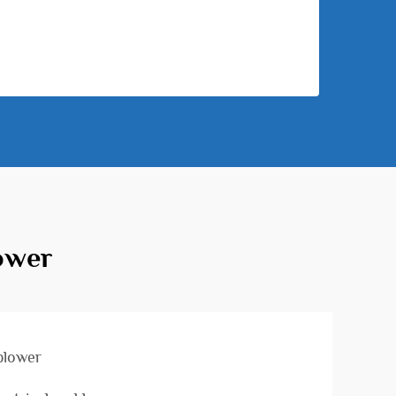
ower
 blower