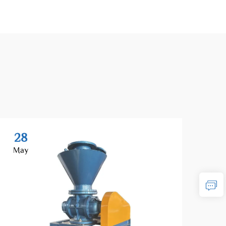
28
2
May
Ma