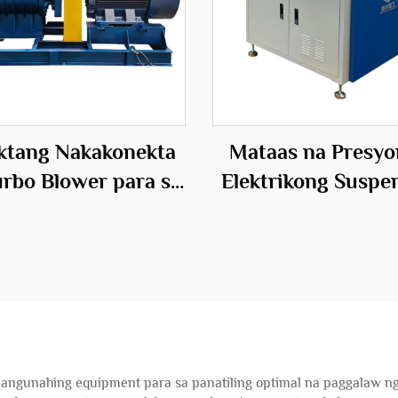
ktang Nakakonekta
Mataas na Presyo
urbo Blower para sa
Elektrikong Suspe
 Inflatables 50Hz
Blower sa Hanga
aiikling Bultong
Presyon na Mater
ektrikong Blower
ng Tanso
pangunahing equipment para sa panatiling optimal na paggalaw ng ha