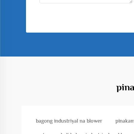
pin
bagong industriyal na blower
pinakam