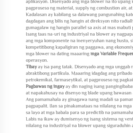
aplikasyon. Disenyado ang mga blower na ito upang 
pagproseso ng material, supply ng combustion air, at
Kadalasan ay kabilang sa dalawang pangunahing kat
dagdagan ang bilis ng hangin at direksyon nito radia
gumagalaw ng hangin parallel sa axis at mas mabut
Isang taas na-uri ng industriyal na blower ay nagp
ang mga komponente na inenyeryuhan nang husto, s
kompetitibong kapaligiran ng paggawa, ang ekonomiy
mga blower na dating maaaring
mga Variable Freque
operasyon.
Tibay
ay isa pang tatak. Disenyado ang mga unggab n
abraktibong partikula. Maaaring idagdag ang pribado
petrokemikal, farmaseytikal, at pagproseso ng pagkai
Pagbawas ng ingay
ay din naging isang pangingibab
at napakahusay na disenyo ng blade upang bawasan 
Ang pamamahala ay ginagawa nang madali sa pamama
pagpapalit. Ilan sa pinakamataas na nilalang na mg
sa layo at mga babala para sa predictib na pamamaha
Labis na ikaw ay dumisenyo ng isang sistema ng vent
nilalang na industriyal na blower upang siguraduhin