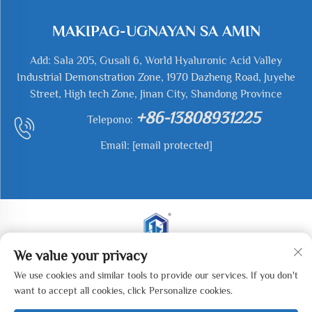
MAKIPAG-UGNAYAN SA AMIN
Add: Sala 205, Gusali 6, World Hyaluronic Acid Valley
Industrial Demonstration Zone, 1970 Dazheng Road, Juyehe
Street, High tech Zone, Jinan City, Shandong Province
+86-13808931225
Telepono:
Email:
[email protected]
We value your privacy
Copyright © 2026 Jianyu Weiye (Jinan) Machinery
We use cookies and similar tools to provide our services. If you don't
Technology Co., LTD. Ang lahat ng karapatan ay
want to accept all cookies, click Personalize cookies.
nakareserba. -
Patakaran Sa Pagkakapribado