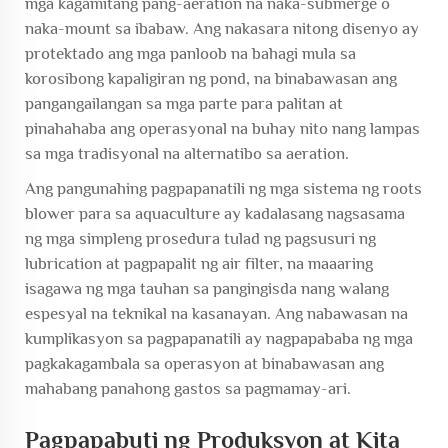
mga kagamitang pang-aeration na naka-submerge o
naka-mount sa ibabaw. Ang nakasara nitong disenyo ay
protektado ang mga panloob na bahagi mula sa
korosibong kapaligiran ng pond, na binabawasan ang
pangangailangan sa mga parte para palitan at
pinahahaba ang operasyonal na buhay nito nang lampas
sa mga tradisyonal na alternatibo sa aeration.
Ang pangunahing pagpapanatili ng mga sistema ng roots
blower para sa aquaculture ay kadalasang nagsasama
ng mga simpleng prosedura tulad ng pagsusuri ng
lubrication at pagpapalit ng air filter, na maaaring
isagawa ng mga tauhan sa pangingisda nang walang
espesyal na teknikal na kasanayan. Ang nabawasan na
kumplikasyon sa pagpapanatili ay nagpapababa ng mga
pagkakagambala sa operasyon at binabawasan ang
mahabang panahong gastos sa pagmamay-ari.
Pagpapabuti ng Produksyon at Kita