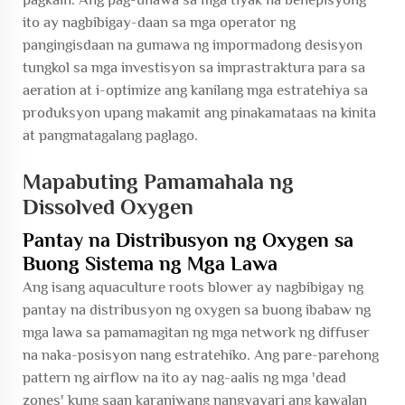
ito ay nagbibigay-daan sa mga operator ng
pangingisdaan na gumawa ng impormadong desisyon
tungkol sa mga investisyon sa imprastraktura para sa
aeration at i-optimize ang kanilang mga estratehiya sa
produksyon upang makamit ang pinakamataas na kinita
at pangmatagalang paglago.
Mapabuting Pamamahala ng
Dissolved Oxygen
Pantay na Distribusyon ng Oxygen sa
Buong Sistema ng Mga Lawa
Ang isang aquaculture roots blower ay nagbibigay ng
pantay na distribusyon ng oxygen sa buong ibabaw ng
mga lawa sa pamamagitan ng mga network ng diffuser
na naka-posisyon nang estratehiko. Ang pare-parehong
pattern ng airflow na ito ay nag-aalis ng mga 'dead
zones' kung saan karaniwang nangyayari ang kawalan