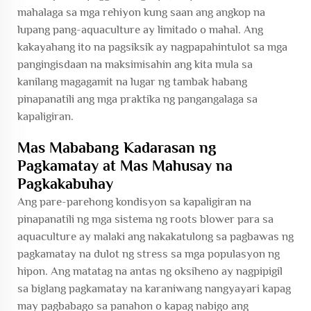
mahalaga sa mga rehiyon kung saan ang angkop na
lupang pang-aquaculture ay limitado o mahal. Ang
kakayahang ito na pagsiksik ay nagpapahintulot sa mga
pangingisdaan na maksimisahin ang kita mula sa
kanilang magagamit na lugar ng tambak habang
pinapanatili ang mga praktika ng pangangalaga sa
kapaligiran.
Mas Mababang Kadarasan ng
Pagkamatay at Mas Mahusay na
Pagkakabuhay
Ang pare-parehong kondisyon sa kapaligiran na
pinapanatili ng mga sistema ng roots blower para sa
aquaculture ay malaki ang nakakatulong sa pagbawas ng
pagkamatay na dulot ng stress sa mga populasyon ng
hipon. Ang matatag na antas ng oksiheno ay nagpipigil
sa biglang pagkamatay na karaniwang nangyayari kapag
may pagbabago sa panahon o kapag nabigo ang