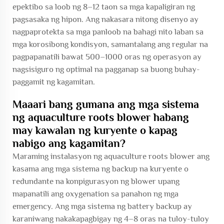
epektibo sa loob ng 8–12 taon sa mga kapaligiran ng
pagsasaka ng hipon. Ang nakasara nitong disenyo ay
nagpaprotekta sa mga panloob na bahagi nito laban sa
mga korosibong kondisyon, samantalang ang regular na
pagpapanatili bawat 500–1000 oras ng operasyon ay
nagsisiguro ng optimal na pagganap sa buong buhay-
paggamit ng kagamitan.
Maaari bang gumana ang mga sistema
ng aquaculture roots blower habang
may kawalan ng kuryente o kapag
nabigo ang kagamitan?
Maraming instalasyon ng aquaculture roots blower ang
kasama ang mga sistema ng backup na kuryente o
redundante na konpigurasyon ng blower upang
mapanatili ang oxygenation sa panahon ng mga
emergency. Ang mga sistema ng battery backup ay
karaniwang nakakapagbigay ng 4–8 oras na tuloy-tuloy