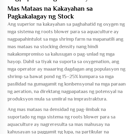
Mas Mataas na Kakayahan sa
Pagkakalagay ng Stock
Ang superior na kakayahan sa paghahatid ng oxygen ng
mga sistema ng roots blower para sa aquaculture ay
nagpapahintulot sa mga shrimp farm na mapanatili ang
mas mataas na stocking density nang hindi
nakakompromiso sa kalusugan o pag-unlad ng mga
hayop. Dahil sa tiyak na suporta sa oxygenation, ang
mga operator ay maaaring dagdagan ang populasyon ng
shrimp sa bawat pond ng 15–25% kumpara sa mga
pasilidad na gumagamit ng konbensyonal na mga paraan
ng aeration, na direktang nagpapataas ng potensyal na
produksyon mula sa umiiral na imprastraktura.
Ang mas mataas na densidad ng pag-iimbak na
suportado ng mga sistema ng roots blower para sa
aquaculture ay nagreresulta sa mas mahusay na
kahusayan sa paggamit ng lupa, na partikular na