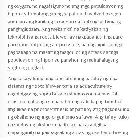
ng oxygen, na nagsisiguro na ang mga populasyon ng
hipon ay tumatanggap ng sapat na dissolved oxygen
anuman ang kanilang lokasyon sa loob ng sistemang
pangingisdaan. Ang mekanikal na katiyakan ng
teknolohiyang roots blower ay nagpapanatili ng pare-
parehong output ng air pressure, na nag-iipit sa mga
pagbabago na maaaring magdulot ng stress sa mga
populasyon ng hipon sa panahon ng mahahalagang
yugto ng paglaki.
Ang kakayahang mag-operate nang patuloy ng mga
sistema ng roots blower para sa aquaculture ay
nagbibigay ng suporta sa oksihenasyon na may 24-
oras, na mahalaga sa panahon ng gabi kapag tumitigil
ang likas na photosynthesis at patuloy ang pagkonsumo
ng oksiheno ng mga organismo sa lawa. Ang tuluy-tuloy
na suplay ng oksiheno na ito ay nakakapigil sa
mapanganib na pagbagsak ng antas ng oksiheno tuwing