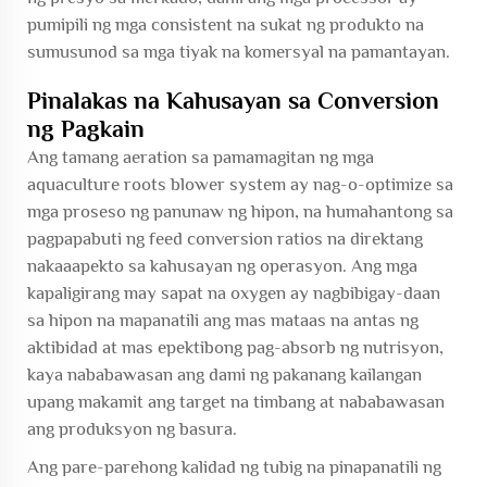
pumipili ng mga consistent na sukat ng produkto na
sumusunod sa mga tiyak na komersyal na pamantayan.
Pinalakas na Kahusayan sa Conversion
ng Pagkain
Ang tamang aeration sa pamamagitan ng mga
aquaculture roots blower system ay nag-o-optimize sa
mga proseso ng panunaw ng hipon, na humahantong sa
pagpapabuti ng feed conversion ratios na direktang
nakaaapekto sa kahusayan ng operasyon. Ang mga
kapaligirang may sapat na oxygen ay nagbibigay-daan
sa hipon na mapanatili ang mas mataas na antas ng
aktibidad at mas epektibong pag-absorb ng nutrisyon,
kaya nababawasan ang dami ng pakanang kailangan
upang makamit ang target na timbang at nababawasan
ang produksyon ng basura.
Ang pare-parehong kalidad ng tubig na pinapanatili ng