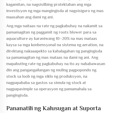
kagamitan, na nagsisilbing protektahan ang mga
investisyon ng mga mangingisda at nagsisiguro ng mas
maasahan ang dami ng ani.
Ang mga naitaas na rate ng pagkabuhay na nakamit sa
pamamagitan ng paggamit ng roots blower para sa
aquaculture ay karaniwang 10–20% na mas mataas
kaysa sa mga konbensyonal na sistema ng aeration, na
direktang nakaaapekto sa kahalagahan ng pangingisda
sa pamamagitan ng mas mataas na dami ng ani. Ang
mapabuting rate ng pagkabuhay na ito ay nababawasan
din ang pangangailangan ng muling pagpopondo ng
stock sa loob ng mga siklo ng produksyon, na
nagpapababa sa gastos sa simula ng stock at
nagpapasimple sa operasyon ng pamamahala sa
pangingisda.
Pananatili ng Kalusugan at Suporta