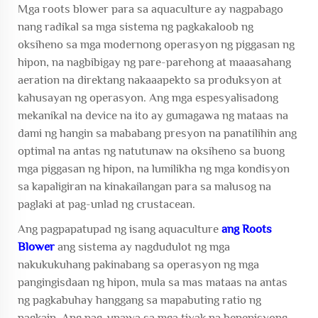
Mga roots blower para sa aquaculture
ay nagpabago
nang radikal sa mga sistema ng pagkakaloob ng
oksiheno sa mga modernong operasyon ng piggasan ng
hipon, na nagbibigay ng pare-parehong at maaasahang
aeration na direktang nakaaapekto sa produksyon at
kahusayan ng operasyon. Ang mga espesyalisadong
mekanikal na device na ito ay gumagawa ng mataas na
dami ng hangin sa mababang presyon na panatilihin ang
optimal na antas ng natutunaw na oksiheno sa buong
mga piggasan ng hipon, na lumilikha ng mga kondisyon
sa kapaligiran na kinakailangan para sa malusog na
paglaki at pag-unlad ng crustacean.
Ang pagpapatupad ng isang aquaculture
ang Roots
Blower
ang sistema ay nagdudulot ng mga
nakukukuhang pakinabang sa operasyon ng mga
pangingisdaan ng hipon, mula sa mas mataas na antas
ng pagkabuhay hanggang sa mapabuting ratio ng
pagkain. Ang pag-unawa sa mga tiyak na benepisyong