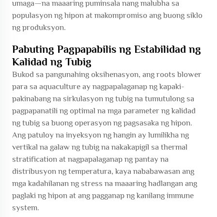
umaga—na maaaring puminsala nang malubha sa
populasyon ng hipon at makompromiso ang buong siklo
ng produksyon.
Pabuting Pagpapabilis ng Estabilidad ng
Kalidad ng Tubig
Bukod sa pangunahing oksihenasyon, ang roots blower
para sa aquaculture ay nagpapalaganap ng kapaki-
pakinabang na sirkulasyon ng tubig na tumutulong sa
pagpapanatili ng optimal na mga parameter ng kalidad
ng tubig sa buong operasyon ng pagsasaka ng hipon.
Ang patuloy na inyeksyon ng hangin ay lumilikha ng
vertikal na galaw ng tubig na nakakapigil sa thermal
stratification at nagpapalaganap ng pantay na
distribusyon ng temperatura, kaya nababawasan ang
mga kadahilanan ng stress na maaaring hadlangan ang
paglaki ng hipon at ang pagganap ng kanilang immune
system.