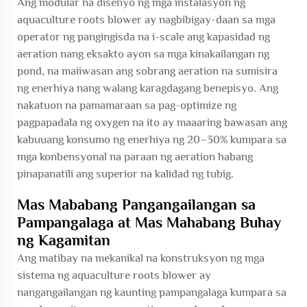
Ang modular na disenyo ng mga instalasyon ng
aquaculture roots blower ay nagbibigay-daan sa mga
operator ng pangingisda na i-scale ang kapasidad ng
aeration nang eksakto ayon sa mga kinakailangan ng
pond, na maiiwasan ang sobrang aeration na sumisira
ng enerhiya nang walang karagdagang benepisyo. Ang
nakatuon na pamamaraan sa pag-optimize ng
pagpapadala ng oxygen na ito ay maaaring bawasan ang
kabuuang konsumo ng enerhiya ng 20–30% kumpara sa
mga konbensyonal na paraan ng aeration habang
pinapanatili ang superior na kalidad ng tubig.
Mas Mababang Pangangailangan sa
Pampangalaga at Mas Mahabang Buhay
ng Kagamitan
Ang matibay na mekanikal na konstruksyon ng mga
sistema ng aquaculture roots blower ay
nangangailangan ng kaunting pampangalaga kumpara sa