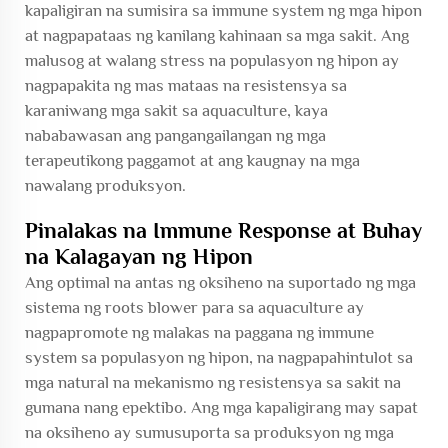
kapaligiran na sumisira sa immune system ng mga hipon
at nagpapataas ng kanilang kahinaan sa mga sakit. Ang
malusog at walang stress na populasyon ng hipon ay
nagpapakita ng mas mataas na resistensya sa
karaniwang mga sakit sa aquaculture, kaya
nababawasan ang pangangailangan ng mga
terapeutikong paggamot at ang kaugnay na mga
nawalang produksyon.
Pinalakas na Immune Response at Buhay
na Kalagayan ng Hipon
Ang optimal na antas ng oksiheno na suportado ng mga
sistema ng roots blower para sa aquaculture ay
nagpapromote ng malakas na paggana ng immune
system sa populasyon ng hipon, na nagpapahintulot sa
mga natural na mekanismo ng resistensya sa sakit na
gumana nang epektibo. Ang mga kapaligirang may sapat
na oksiheno ay sumusuporta sa produksyon ng mga