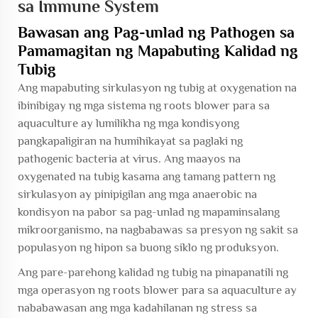
sa Immune System
Bawasan ang Pag-unlad ng Pathogen sa
Pamamagitan ng Mapabuting Kalidad ng
Tubig
Ang mapabuting sirkulasyon ng tubig at oxygenation na
ibinibigay ng mga sistema ng roots blower para sa
aquaculture ay lumilikha ng mga kondisyong
pangkapaligiran na humihikayat sa paglaki ng
pathogenic bacteria at virus. Ang maayos na
oxygenated na tubig kasama ang tamang pattern ng
sirkulasyon ay pinipigilan ang mga anaerobic na
kondisyon na pabor sa pag-unlad ng mapaminsalang
mikroorganismo, na nagbabawas sa presyon ng sakit sa
populasyon ng hipon sa buong siklo ng produksyon.
Ang pare-parehong kalidad ng tubig na pinapanatili ng
mga operasyon ng roots blower para sa aquaculture ay
nababawasan ang mga kadahilanan ng stress sa