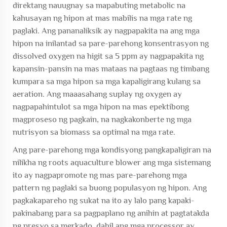
direktang nauugnay sa mapabuting metabolic na
kahusayan ng hipon at mas mabilis na mga rate ng
paglaki. Ang pananaliksik ay nagpapakita na ang mga
hipon na inilantad sa pare-parehong konsentrasyon ng
dissolved oxygen na higit sa 5 ppm ay nagpapakita ng
kapansin-pansin na mas mataas na pagtaas ng timbang
kumpara sa mga hipon sa mga kapaligirang kulang sa
aeration. Ang maaasahang suplay ng oxygen ay
nagpapahintulot sa mga hipon na mas epektibong
magproseso ng pagkain, na nagkakonberte ng mga
nutrisyon sa biomass sa optimal na mga rate.
Ang pare-parehong mga kondisyong pangkapaligiran na
nilikha ng
roots aquaculture blower
ang mga sistemang
ito ay nagpapromote ng mas pare-parehong mga
pattern ng paglaki sa buong populasyon ng hipon. Ang
pagkakapareho ng sukat na ito ay lalo pang kapaki-
pakinabang para sa pagpaplano ng anihin at pagtatakda
ng presyo sa merkado, dahil ang mga processor ay