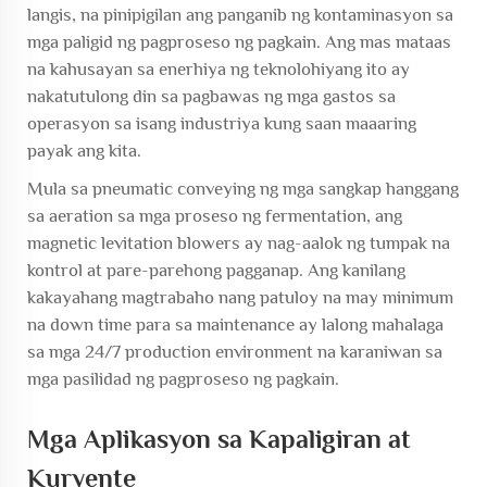
langis, na pinipigilan ang panganib ng kontaminasyon sa
mga paligid ng pagproseso ng pagkain. Ang mas mataas
na kahusayan sa enerhiya ng teknolohiyang ito ay
nakatutulong din sa pagbawas ng mga gastos sa
operasyon sa isang industriya kung saan maaaring
payak ang kita.
Mula sa pneumatic conveying ng mga sangkap hanggang
sa aeration sa mga proseso ng fermentation, ang
magnetic levitation blowers ay nag-aalok ng tumpak na
kontrol at pare-parehong pagganap. Ang kanilang
kakayahang magtrabaho nang patuloy na may minimum
na down time para sa maintenance ay lalong mahalaga
sa mga 24/7 production environment na karaniwan sa
mga pasilidad ng pagproseso ng pagkain.
Mga Aplikasyon sa Kapaligiran at
Kuryente