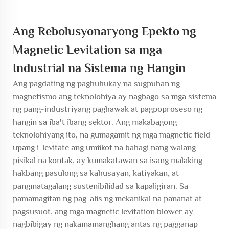
Ang Rebolusyonaryong Epekto ng
Magnetic Levitation sa mga
Industrial na Sistema ng Hangin
Ang pagdating ng
paghuhukay na sugpuhan ng
magnetismo
ang teknolohiya ay nagbago sa mga sistema
ng pang-industriyang paghawak at pagpoproseso ng
hangin sa iba't ibang sektor. Ang makabagong
teknolohiyang ito, na gumagamit ng mga magnetic field
upang i-levitate ang umiikot na bahagi nang walang
pisikal na kontak, ay kumakatawan sa isang malaking
hakbang pasulong sa kahusayan, katiyakan, at
pangmatagalang sustenibilidad sa kapaligiran. Sa
pamamagitan ng pag-alis ng mekanikal na pananat at
pagsusuot, ang mga magnetic levitation blower ay
nagbibigay ng nakamamanghang antas ng pagganap