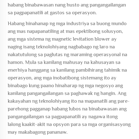
habang binabawasan nang husto ang pangangailangan
sa pagpapanatili at gastos sa operasyon.
Habang hinahanap ng mga industriya sa buong mundo
ang mas napapanatiling at mas epektibong solusyon,
ang mga sistema ng magnetic levitation blower ay
naging isang teknolohiyang nagbabago ng laro na
nakatutulong sa paglutas ng maraming operasyonal na
hamon. Mula sa kanilang mahusay na kahusayan sa
enerhiya hanggang sa kanilang pambihirang tahimik na
operasyon, ang mga inobatibong sistemang ito ay
binabago kung paano hinaharap ng mga negosyo ang
kanilang pangangailangan sa paghawak ng hangin. Ang
kakayahan ng teknolohiyang ito na mapanatili ang pare-
parehong pagganap habang lubos na binabawasan ang
pangangailangan sa pagpapanatili ay nagawa itong
lalong kaakit-akit na opsyon para sa mga organisasyong
may makabagong pananaw.