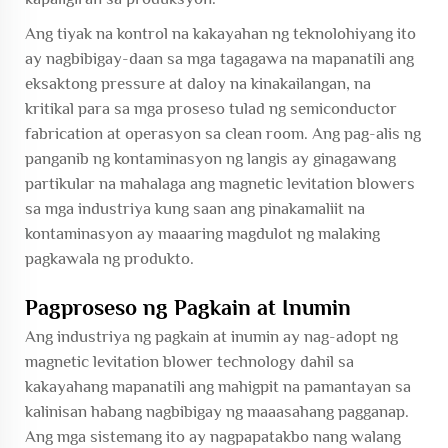
Ang tiyak na kontrol na kakayahan ng teknolohiyang ito
ay nagbibigay-daan sa mga tagagawa na mapanatili ang
eksaktong pressure at daloy na kinakailangan, na
kritikal para sa mga proseso tulad ng semiconductor
fabrication at operasyon sa clean room. Ang pag-alis ng
panganib ng kontaminasyon ng langis ay ginagawang
partikular na mahalaga ang magnetic levitation blowers
sa mga industriya kung saan ang pinakamaliit na
kontaminasyon ay maaaring magdulot ng malaking
pagkawala ng produkto.
Pagproseso ng Pagkain at Inumin
Ang industriya ng pagkain at inumin ay nag-adopt ng
magnetic levitation blower technology dahil sa
kakayahang mapanatili ang mahigpit na pamantayan sa
kalinisan habang nagbibigay ng maaasahang pagganap.
Ang mga sistemang ito ay nagpapatakbo nang walang