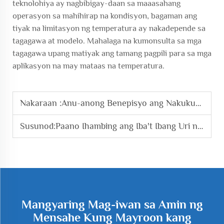
teknolohiya ay nagbibigay-daan sa maaasahang
operasyon sa mahihirap na kondisyon, bagaman ang
tiyak na limitasyon ng temperatura ay nakadepende sa
tagagawa at modelo. Mahalaga na kumonsulta sa mga
tagagawa upang matiyak ang tamang pagpili para sa mga
aplikasyon na may mataas na temperatura.
Nakaraan :
Anu-anong Benepisyo ang Nakukuha sa Paggamit ng Magnetic Levitation Blower sa Manufacturing?
Susunod:
Paano Ihambing ang Iba't Ibang Uri ng Roots Blowers para Ibenta?
Mangyaring Mag-iwan sa Amin ng
Mensahe Kung Mayroon kang