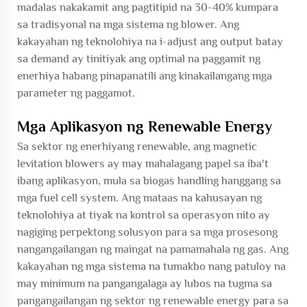
madalas nakakamit ang pagtitipid na 30-40% kumpara
sa tradisyonal na mga sistema ng blower. Ang
kakayahan ng teknolohiya na i-adjust ang output batay
sa demand ay tinitiyak ang optimal na paggamit ng
enerhiya habang pinapanatili ang kinakailangang mga
parameter ng paggamot.
Mga Aplikasyon ng Renewable Energy
Sa sektor ng enerhiyang renewable, ang magnetic
levitation blowers ay may mahalagang papel sa iba't
ibang aplikasyon, mula sa biogas handling hanggang sa
mga fuel cell system. Ang mataas na kahusayan ng
teknolohiya at tiyak na kontrol sa operasyon nito ay
nagiging perpektong solusyon para sa mga prosesong
nangangailangan ng maingat na pamamahala ng gas. Ang
kakayahan ng mga sistema na tumakbo nang patuloy na
may minimum na pangangalaga ay lubos na tugma sa
pangangailangan ng sektor ng renewable energy para sa