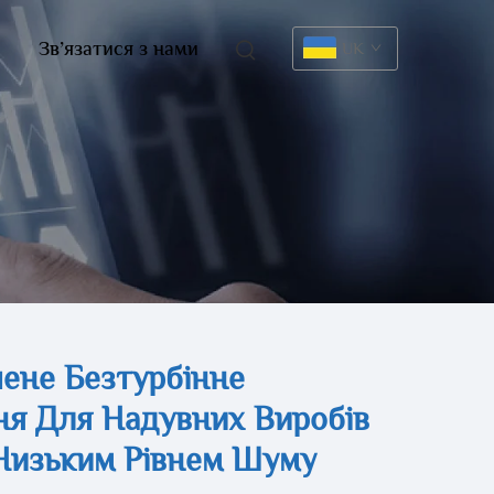
Зв’язатися з нами
UK
ене Безтурбінне
я Для Надувних Виробів
Низьким Рівнем Шуму