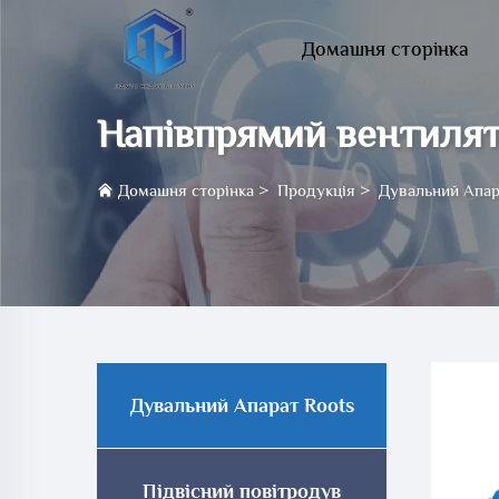
Домашня сторінка
Напівпрямий вентилят
Домашня сторінка
>
Продукція
>
Дувальний Апар
Дувальний Апарат Roots
Підвісний повітродув