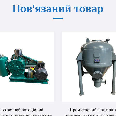
Пов'язаний товар
ектричний ротаційний
Промисловий вентилято
ятор з позитивним зсувом
можливістю налаштуван