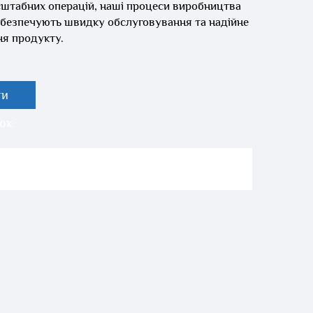
штабних операцій, наші процеси виробництва
абезпечують швидку обслуговування та надійне
я продукту.
ти
ок