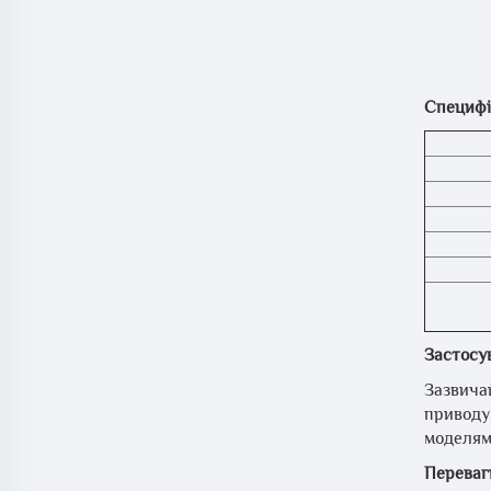
Специфік
Застосу
Зазвича
приводу
моделями
Переваг