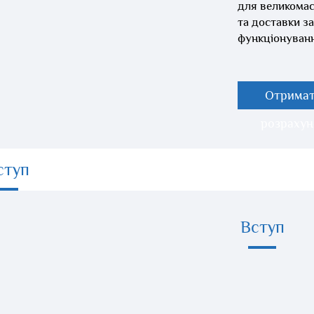
для великомас
та доставки з
функціонуванн
Отрима
розрахун
ступ
Вступ