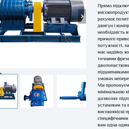
Прямо підклю
високопродукт
рахунок позит
двигун і комп
необхідність 
прямого привод
потужності, з
має надійну к
точними фрез
дволопасткови
підшипниками,
умовах непере
Ми пропонуємо
мінімальною к
дозволяє підп
установам та 
високоякісні 
специфічними 
вам одна один