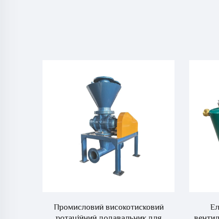
тисни з
Промисловий високотисковий
Ел
ротаційний додавальник для
вентил