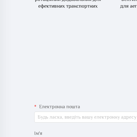
уючого
ефективних транспортних
для аe
розв'язків
Електронна пошта
Ім'я