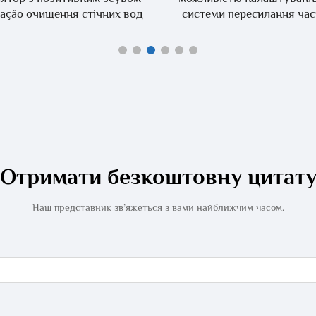
ração очищення стічних вод
системи пересилання ча
складський насос
Отримати безкоштовну цитат
Наш представник зв’яжеться з вами найближчим часом.