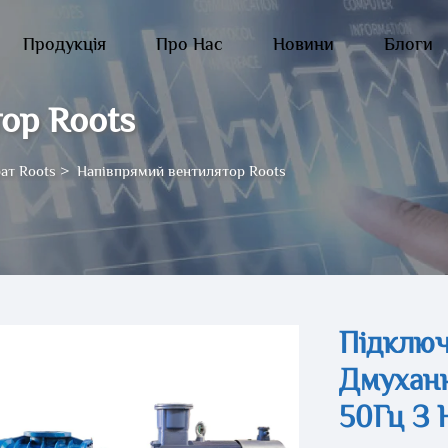
Продукція
Про Нас
Новини
Блоги
ор Roots
ат Roots
>
Напівпрямий вентилятор Roots
Підключ
Дмуханн
50Гц З 