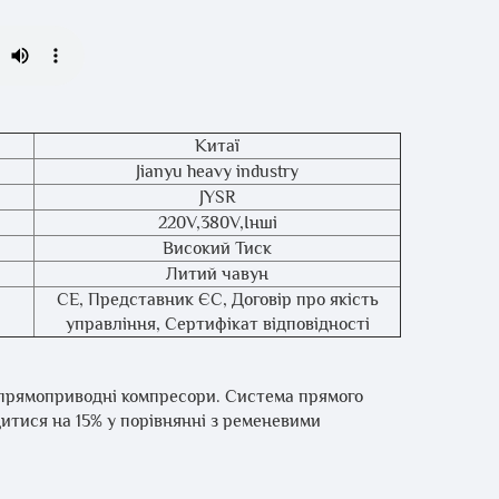
Китаї
Jianyu heavy industry
JYSR
220V,380V,Інші
Високий Тиск
Литий чавун
CE, Представник ЄС, Договір про якість
управління, Сертифікат відповідності
 прямоприводні компресори. Система прямого
итися на 15% у порівнянні з ременевими