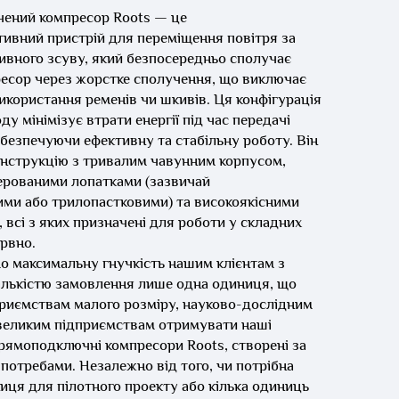
чений компресор Roots — це
ивний пристрій для переміщення повітря за
ивного зсуву, який безпосередньо сполучає
ресор через жорстке сполучення, що виключає
використання ременів чи шкивів. Ця конфігурація
у мінімізує втрати енергії під час передачі
абезпечуючи ефективну та стабільну роботу. Він
онструкцію з тривалим чавунним корпусом,
ерованими лопатками (зазвичай
ми або трилопастковими) та високоякісними
 всі з яких призначені для роботи у складних
рвно.
 максимальну гнучкість нашим клієнтам з
ількістю замовлення лише одна одиниця, що
риємствам малого розміру, науково-дослідним
великим підприємствам отримувати наші
прямоподключні компресори Roots, створені за
потребами. Незалежно від того, чи потрібна
иця для пілотного проекту або кілька одиниць