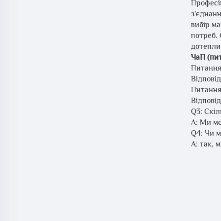
Професі
з'єднанн
вибір ма
потреб. 
дотеплив
ЧаП (пит
Питання 
Відпові
Питання
Відпові
Q3: Скі
A: Ми мо
Q4: Чи 
A: так,