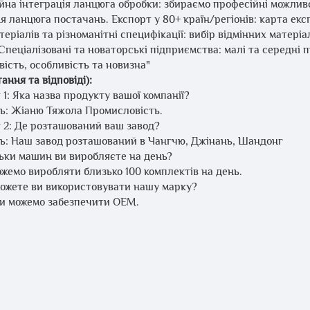
йна інтеграція ланцюга обробки: збираємо професійні можлив
я ланцюга постачань. Експорт у 80+ країн/регіонів: карта ек
теріалів та різноманітні специфікації: вибір відмінних матері
Спеціалізовані та новаторські підприємства: малі та середні п
ість, особливість та новизна"
ання та відповіді):
1: Яка назва продукту вашої компанії?
дь: Жіаню Тяжола Промисловість.
 2: Де розташований ваш завод?
дь: Наш завод розташований в Чангчю, Джінань, Шандонг
льки машин ви виробляєте на день?
жемо виробляти близько 100 комплектів на день.
можете ви використовувати нашу марку?
 ми можемо забезпечити OEM.