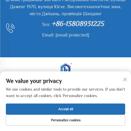
Даженг 1970, вулиця Юєхе, Високотехнологічна зона,
місто Джінань, провінція Шандонг
+86-13808931225
Тел:
Email:
[email protected]
We value your privacy
Авторське право © 2025 Jianyu Weiye (Jinan) Machinery
We use cookies and similar tools to provide our services. If you don't
Technology Co., LTD. Всі права захищені. -
Політика
want to accept all cookies, click Personalize cookies.
конфіденційності
Accept all
Personalize cookies
ГОЛОВНА
ТОВАРИ
ЕЛЕКТРОННА
ТЕЛ
СТОРІНКА
ПОШТА