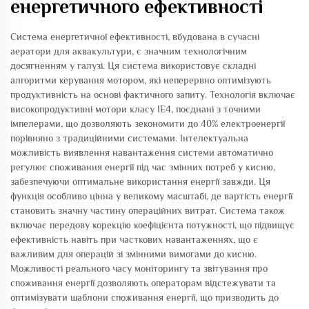
енергетичного ефективності
Система енергетичної ефективності, вбудована в сучасні
аератори для аквакультури, є значним технологічним
досягненням у галузі. Ця система використовує складні
алгоритми керування мотором, які неперервно оптимізують
продуктивність на основі фактичного запиту. Технологія включає
високопродуктивні мотори класу IE4, поєднані з точними
імпелерами, що дозволяють зекономити до 40% електроенергії
порівняно з традиційними системами. Інтелектуальна
можливість виявлення навантаження системи автоматично
регулює споживання енергії під час змінних потреб у кисню,
забезпечуючи оптимальне використання енергії завжди. Ця
функція особливо цінна у великому масштабі, де вартість енергії
становить значну частину операційних витрат. Система також
включає передову корекцію коефіцієнта потужності, що підвищує
ефективність навіть при часткових навантаженнях, що є
важливим для операцій зі змінними вимогами до кисню.
Можливості реального часу моніторингу та звітування про
споживання енергії дозволяють операторам відстежувати та
оптимізувати шаблони споживання енергії, що призводить до