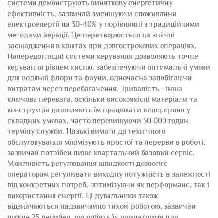
системи демонструють виняткову енергетичну
ефективність, зазвичай зменшуючи споживання
електроенергії на 30-40% у порівнянні з традиційними
методами аерації. Це перетворюється на значні
заощадження в коштах при довгострокових операціях.
Напередоглядні системи керування дозволяють точне
керування рівнем кисню, забезпечуючи оптимальні умови
для водяної флори та фауни, одночасно запобігаючи
витратам через перебагачення. Тривалість - інша
ключова перевага, оскільки високоякісні матеріали та
конструкція дозволяють їм працювати неперервно у
складних умовах, часто перевищуючи 50 000 годин
терміну служби. Низькі вимоги до технічного
обслуговування мінімізують простої та перерви в роботі,
зазвичай потрібен лише квартальний базовий сервіс.
Можливість регулювання швидкості дозволяє
операторам регулювати виходну потужність в залежності
від конкретних потреб, оптимізуючи як перформанс, так і
використання енергії. Ці дувальники також
відзначаються надзвичайно тихою роботою, зазвичай
нижче 75 децибел, що робить їх придатними для