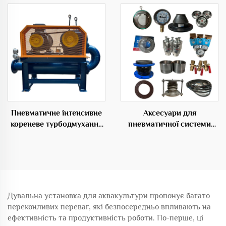
рибальських ферм
рівнем шуму
Пневматичне інтенсивне
Аксесуари для
кореневе турбодмухання
пневматичної системи
як джерело енергії для
транспортування
необхідного розділення
матеріалів
коренів
Дувальна установка для аквакультури пропонує багато
переконливих переваг, які безпосередньо впливають на
ефективність та продуктивність роботи. По-перше, ці