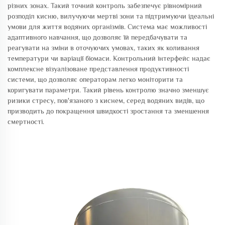
різних зонах. Такий точний контроль забезпечує рівномірний
розподіл кисню, вилучуючи мертві зони та підтримуючи ідеальні
умови для життя водяних організмів. Система має можливості
адаптивного навчання, що дозволяє їй передбачувати та
реагувати на зміни в оточуючих умовах, таких як коливання
температури чи варіації біомаси. Контрольний інтерфейс надає
комплексне візуалізоване представлення продуктивності
системи, що дозволяє операторам легко моніторити та
коригувати параметри. Такий рівень контролю значно зменшує
ризики стресу, пов'язаного з киснем, серед водяних видів, що
призводить до покращення швидкості зростання та зменшення
смертності.