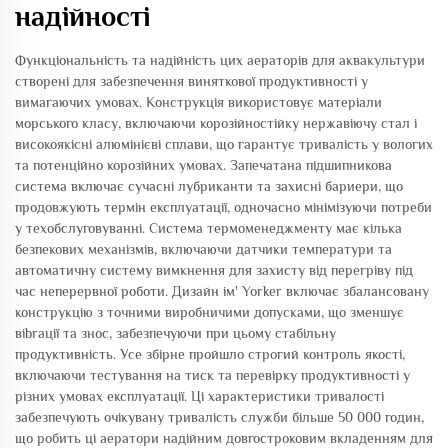
надійності
Функціональність та надійність цих аераторів для аквакультури
створені для забезпечення виняткової продуктивності у
вимагаючих умовах. Конструкція використовує матеріали
морського класу, включаючи корозійностійку нержавіючу стал і
високоякісні алюмінієві сплави, що гарантує тривалість у вологих
та потенційно корозійних умовах. Запечатана підшипникова
система включає сучасні лубриканти та захисні бариери, що
продовжують термін експлуатації, одночасно мінімізуючи потреби
у техобслуговуванні. Система термоменеджменту має кілька
безпекових механізмів, включаючи датчики температури та
автоматичну систему вимкнення для захисту від перегріву під
час неперервної роботи. Дизайн ім' Yorker включає збалансовану
конструкцію з точними виробничими допусками, що зменшує
вibrації та знос, забезпечуючи при цьому стабільну
продуктивність. Усе збірне пройшло строгий контроль якості,
включаючи тестування на тиск та перевірку продуктивності у
різних умовах експлуатації. Ці характеристики тривалості
забезпечують очікувану тривалість служби більше 50 000 годин,
що робить ці аератори надійним довгостроковим вкладенням для