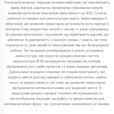
Технологія включає передові дизайни імпелерів, які максимізують
вивід повітря, одночасно мінімізуючи споживання енергії,
зазвичай досягаючи показників ефективності до 85%. Сучасні
дувальні установки для аквакультури мають змінні швидкості
обертання, що дозволяє операторам регулювати потік повітря в
залежності від конкретних потреб у кисню та умов середовища.
Ці одиниці виготовлені з матеріалів, що відбarвають корозію, що
забезпечує їх довговічність у вологих умовах, і мають системи
термозахисту, щоб запобігти перегріванню під час безперервної
роботи. Застосування розповсюджені в різних установках
аквакультури, від закритих рециркулюючих систем
аквакультури (RAS) до відкритих прудових інсталяцій,
підтримуючи рост риби, креветок та інших водяних організмів.
Дувальники оснащені точними системами моніторингу, які
надають дійсні дані про швидкість повітряного потоку, рівень
тиску та продуктивність системи, що дозволяє операторам
підтримувати оптимальні умови для водяного життя. Їх
модульний дизайн спрощує технічне обслуговування та
масштабування операцій, що робить їх придатними як для
маломасштабних ферм, так і для великих комерційних установок.