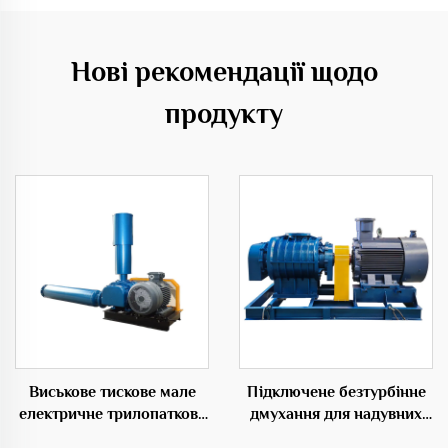
Нові рекомендації щодо
продукту
Виськове тискове мале
Підключене безтурбінне
електричне трилопаткове
дмухання для надувних
дмухання для
виробів 50Гц з низьким