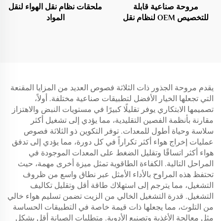
مروحة صناعية قابلة
ملحقات نظام نقل الهواء لنقل
للتخصيص OEM لنظام نقل
المواد
الجسيمات مضخة مستودع
يقدم مروحة الجذور ذات الثلاثة فصوص العديد من المزايا المقنعة
التي تجعلها الخيار الأفضل لتطبيقات صناعية مختلفة. أولاً،
تصميمها الابتكاري يوفر تقليلًا كبيرًا في مستويات النبض والاهتزاز
مقارنة بأنظمة الفصين التقليدية، مما يؤدي إلى تشغيل أكثر
سلاسة وحياة أطول للمعدات. توفر التكوين ذو الثلاثة فصوص
عمليات إخراج هواء أكثر تكراراً في كل دورة، مما يؤدي إلى تدفق
هواء أكثر اتساقًا وتقليل الضغط على المعدات الموجودة في
المراحل التالية. الكفاءة الطاقوية تمثل ميزة أخرى مهمة، حيث
تحتفظ هذه المراوح بالأداء الأمثل عبر نطاق واسع من ظروف
التشغيل، مما يترجم إلى استهلاك طاقة أقل وتقليل تكاليف
التشغيل. قدرة التشغيل الخالي من الزيت تضمن تسليم هواء خالي
من التلوث، مما يجعلها ذات قيمة خاصة في التطبيقات الحساسة
مثل معالجة الأغذية وتصنيع الأدوية. متطلبات الصيانة أقل بشكل