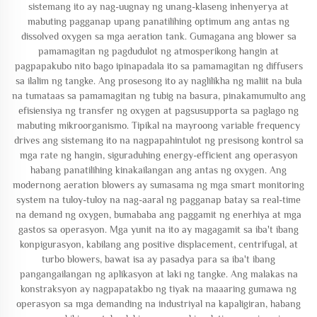
sistemang ito ay nag-uugnay ng unang-klaseng inhenyerya at
mabuting pagganap upang panatilihing optimum ang antas ng
dissolved oxygen sa mga aeration tank. Gumagana ang blower sa
pamamagitan ng pagdudulot ng atmosperikong hangin at
pagpapakubo nito bago ipinapadala ito sa pamamagitan ng diffusers
sa ilalim ng tangke. Ang prosesong ito ay naglilikha ng maliit na bula
na tumataas sa pamamagitan ng tubig na basura, pinakamumulto ang
efisiensiya ng transfer ng oxygen at pagsusupporta sa paglago ng
mabuting mikroorganismo. Tipikal na mayroong variable frequency
drives ang sistemang ito na nagpapahintulot ng presisong kontrol sa
mga rate ng hangin, siguraduhing energy-efficient ang operasyon
habang panatilihing kinakailangan ang antas ng oxygen. Ang
modernong aeration blowers ay sumasama ng mga smart monitoring
system na tuloy-tuloy na nag-aaral ng pagganap batay sa real-time
na demand ng oxygen, bumababa ang paggamit ng enerhiya at mga
gastos sa operasyon. Mga yunit na ito ay magagamit sa iba't ibang
konpigurasyon, kabilang ang positive displacement, centrifugal, at
turbo blowers, bawat isa ay pasadya para sa iba't ibang
pangangailangan ng aplikasyon at laki ng tangke. Ang malakas na
konstraksyon ay nagpapatakbo ng tiyak na maaaring gumawa ng
operasyon sa mga demanding na industriyal na kapaligiran, habang