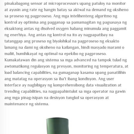
pinakabagong sensor at microprocessors upang patuloy na monitor
at ayusin ang rate ng hangin batay sa aktwal na demand ng oksiheno
sa proseso ng pagproseso. Ang mga intelihenteng algoritmo ng
kontrol ay optimisa ang pagganap sa pamamagitan ng pagsasaya ng
eksaktong antas ng disolved oxygen habang minumula ang paggamit
ng enerhiya. Ang antas ng kontrol na ito ay nagpapatibay na
tatanggap ang proseso ng biyolohikal na pagproseso ng eksakto
lamang na dami ng oksiheno na kailangan, hindi masyado marami o
maliit, humihikayat ng optimal na epekibo ng pagproseso.
Kumakatawan din ang sistema sa mga advanced na tampok tulad ng
awtomatikong regulasyon ng presyon, monitoring ng temperatura, at
load balancing capabilities, na gumaganap kasama upang panatilihin
ang matatag na operasyon sa iba't ibang kondisyon. Ang user
interface ay nagbibigay ng komprehensibong data visualization at
trending capabilities, na nagpapahintulot sa mga operator na gawin
ang mga pinag-isipan na desisyon tungkol sa operasyon at
maintenance ng sistema.