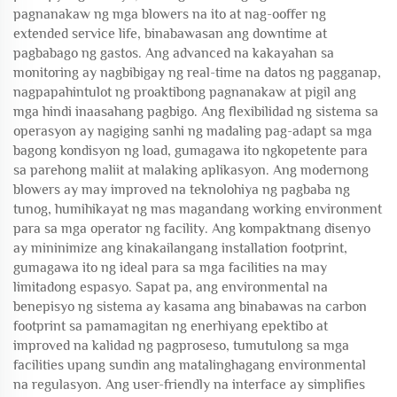
pagnanakaw ng mga blowers na ito at nag-ooffer ng
extended service life, binabawasan ang downtime at
pagbabago ng gastos. Ang advanced na kakayahan sa
monitoring ay nagbibigay ng real-time na datos ng pagganap,
nagpapahintulot ng proaktibong pagnanakaw at pigil ang
mga hindi inaasahang pagbigo. Ang flexibilidad ng sistema sa
operasyon ay nagiging sanhi ng madaling pag-adapt sa mga
bagong kondisyon ng load, gumagawa ito ngkopetente para
sa parehong maliit at malaking aplikasyon. Ang modernong
blowers ay may improved na teknolohiya ng pagbaba ng
tunog, humihikayat ng mas magandang working environment
para sa mga operator ng facility. Ang kompaktnang disenyo
ay mininimize ang kinakailangang installation footprint,
gumagawa ito ng ideal para sa mga facilities na may
limitadong espasyo. Sapat pa, ang environmental na
benepisyo ng sistema ay kasama ang binabawas na carbon
footprint sa pamamagitan ng enerhiyang epektibo at
improved na kalidad ng pagproseso, tumutulong sa mga
facilities upang sundin ang matalinghagang environmental
na regulasyon. Ang user-friendly na interface ay simplifies