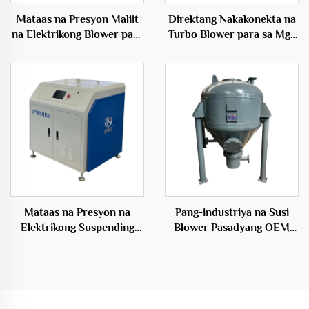
Mataas na Presyon Maliit
Direktang Nakakonekta na
na Elektrikong Blower para
Turbo Blower para sa Mga
sa Fish Farming
Inflatables 50Hz Maiikling
Aquaculture na may
Bultong Elektrikong Blower
Tatlong-siblon na Root
Blower
Mataas na Presyon na
Pang-industriya na Susi
Elektrikong Suspending
Blower Pasadyang OEM
Blower sa Hangaang
Particle Conveying System
Presyon na Materyales ng
Warehouse Pump
Tanso