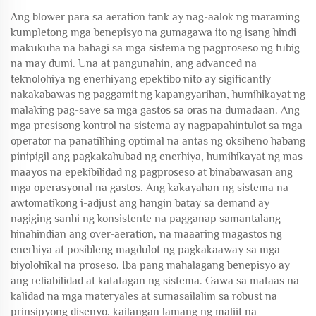
Ang blower para sa aeration tank ay nag-aalok ng maraming
kumpletong mga benepisyo na gumagawa ito ng isang hindi
makukuha na bahagi sa mga sistema ng pagproseso ng tubig
na may dumi. Una at pangunahin, ang advanced na
teknolohiya ng enerhiyang epektibo nito ay sigificantly
nakakabawas ng paggamit ng kapangyarihan, humihikayat ng
malaking pag-save sa mga gastos sa oras na dumadaan. Ang
mga presisong kontrol na sistema ay nagpapahintulot sa mga
operator na panatilihing optimal na antas ng oksiheno habang
pinipigil ang pagkakahubad ng enerhiya, humihikayat ng mas
maayos na epekibilidad ng pagproseso at binabawasan ang
mga operasyonal na gastos. Ang kakayahan ng sistema na
awtomatikong i-adjust ang hangin batay sa demand ay
nagiging sanhi ng konsistente na pagganap samantalang
hinahindian ang over-aeration, na maaaring magastos ng
enerhiya at posibleng magdulot ng pagkakaaway sa mga
biyolohikal na proseso. Iba pang mahalagang benepisyo ay
ang reliabilidad at katatagan ng sistema. Gawa sa mataas na
kalidad na mga materyales at sumasailalim sa robust na
prinsipyong disenyo, kailangan lamang ng maliit na