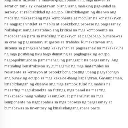
aeration tank ay kinakatawan bilang isang malaking pag-unlad sa
serbisyo at relihiabilidad ng equipo. Kinabibilangan ng disenyo ang
madaling makasapang mga komponente at modular na konstraksyon,
na nagpapahintulot sa mabilis at epektibong proseso ng pagsasanay.
Nakalapat nang estratehiko ang kritikal na mga komponente na
madadaanan para sa madaling inspeksyon at pagbabago, bumabawas
sa oras ng pagsasanay at gastos sa trabaho. Kumakatawan ang
sistema sa pangkalahatang kakayahan sa pagsasanay na makakakuha
ng mga posibleng isyu bago dumating sa pagbagsak ng equipo,
nagpapahintulot sa pamamahagi ng pangsapit na pagsasanay. Ang
matinding konstraksyon ay gumagamit ng mga materyales na
resistente sa korosyon at protektibong coating upang pagyabongin
ang buhay ng equipo sa mga kakaiba-ibang kapaligiran. Gayunpaman,
kinabibilangan ng disenyo ang mga tampok tulad ng mabilis na
maaaring magdiskonekta na fittings, mga panel na maaring
makapasok nang walang kasangkot, at pinansurat na mga
komponente na nagpapabilis sa mga proseso ng pagsasanay at
bumabawas sa inventory ng kinakailangang spare parts.