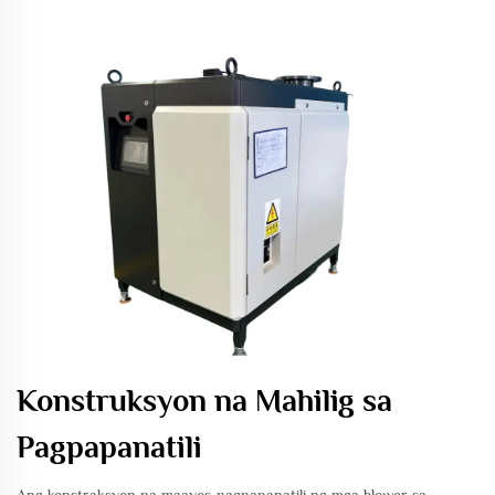
Konstruksyon na Mahilig sa
Pagpapanatili
Ang konstraksyon na maayos-pagpapanatili ng mga blower sa