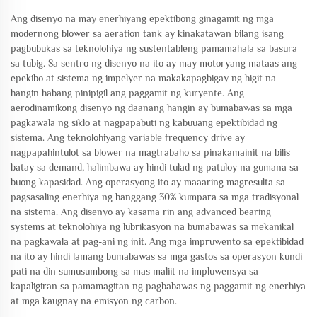
Ang disenyo na may enerhiyang epektibong ginagamit ng mga
modernong blower sa aeration tank ay kinakatawan bilang isang
pagbubukas sa teknolohiya ng sustentableng pamamahala sa basura
sa tubig. Sa sentro ng disenyo na ito ay may motoryang mataas ang
epekibo at sistema ng impelyer na makakapagbigay ng higit na
hangin habang pinipigil ang paggamit ng kuryente. Ang
aerodinamikong disenyo ng daanang hangin ay bumabawas sa mga
pagkawala ng siklo at nagpapabuti ng kabuuang epektibidad ng
sistema. Ang teknolohiyang variable frequency drive ay
nagpapahintulot sa blower na magtrabaho sa pinakamainit na bilis
batay sa demand, halimbawa ay hindi tulad ng patuloy na gumana sa
buong kapasidad. Ang operasyong ito ay maaaring magresulta sa
pagsasaling enerhiya ng hanggang 30% kumpara sa mga tradisyonal
na sistema. Ang disenyo ay kasama rin ang advanced bearing
systems at teknolohiya ng lubrikasyon na bumabawas sa mekanikal
na pagkawala at pag-ani ng init. Ang mga impruwento sa epektibidad
na ito ay hindi lamang bumabawas sa mga gastos sa operasyon kundi
pati na din sumusumbong sa mas maliit na impluwensya sa
kapaligiran sa pamamagitan ng pagbabawas ng paggamit ng enerhiya
at mga kaugnay na emisyon ng carbon.