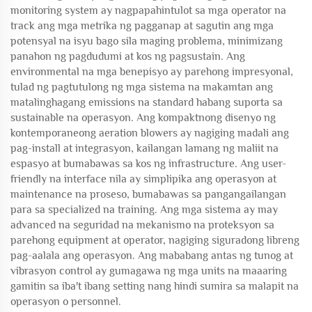
monitoring system ay nagpapahintulot sa mga operator na
track ang mga metrika ng pagganap at sagutin ang mga
potensyal na isyu bago sila maging problema, minimizang
panahon ng pagdudumi at kos ng pagsustain. Ang
environmental na mga benepisyo ay parehong impresyonal,
tulad ng pagtutulong ng mga sistema na makamtan ang
matalinghagang emissions na standard habang suporta sa
sustainable na operasyon. Ang kompaktnong disenyo ng
kontemporaneong aeration blowers ay nagiging madali ang
pag-install at integrasyon, kailangan lamang ng maliit na
espasyo at bumabawas sa kos ng infrastructure. Ang user-
friendly na interface nila ay simplipika ang operasyon at
maintenance na proseso, bumabawas sa pangangailangan
para sa specialized na training. Ang mga sistema ay may
advanced na seguridad na mekanismo na proteksyon sa
parehong equipment at operator, nagiging siguradong libreng
pag-aalala ang operasyon. Ang mababang antas ng tunog at
vibrasyon control ay gumagawa ng mga units na maaaring
gamitin sa iba't ibang setting nang hindi sumira sa malapit na
operasyon o personnel.