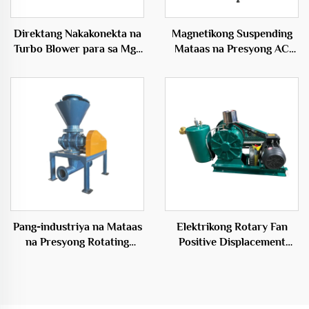
Direktang Nakakonekta na
Magnetikong Suspending
Turbo Blower para sa Mga
Mataas na Presyong AC
Inflatables 50Hz Maiikling
Elektrikong Puwang Source
Bultong Elektrikong Blower
Sentriso Tipo OEM
Pang-industriya na Mataas
Elektrikong Rotary Fan
na Presyong Rotating
Positive Displacement
Feeder Blowers para sa
Blower para sa Aerasyon
Epektibong
ng Wastewater
Transportasyon Solusyon