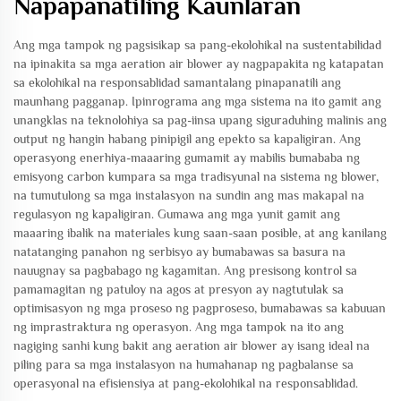
Napapanatiling Kaunlaran
Ang mga tampok ng pagsisikap sa pang-ekolohikal na sustentabilidad
na ipinakita sa mga aeration air blower ay nagpapakita ng katapatan
sa ekolohikal na responsablidad samantalang pinapanatili ang
maunhang pagganap. Ipinrograma ang mga sistema na ito gamit ang
unangklas na teknolohiya sa pag-iinsa upang siguraduhing malinis ang
output ng hangin habang pinipigil ang epekto sa kapaligiran. Ang
operasyong enerhiya-maaaring gumamit ay mabilis bumababa ng
emisyong carbon kumpara sa mga tradisyunal na sistema ng blower,
na tumutulong sa mga instalasyon na sundin ang mas makapal na
regulasyon ng kapaligiran. Gumawa ang mga yunit gamit ang
maaaring ibalik na materiales kung saan-saan posible, at ang kanilang
natatanging panahon ng serbisyo ay bumabawas sa basura na
nauugnay sa pagbabago ng kagamitan. Ang presisong kontrol sa
pamamagitan ng patuloy na agos at presyon ay nagtutulak sa
optimisasyon ng mga proseso ng pagproseso, bumabawas sa kabuuan
ng imprastraktura ng operasyon. Ang mga tampok na ito ang
nagiging sanhi kung bakit ang aeration air blower ay isang ideal na
piling para sa mga instalasyon na humahanap ng pagbalanse sa
operasyonal na efisiensiya at pang-ekolohikal na responsablidad.