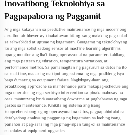
Inovatibong Teknolohiya sa
Pagpapabora ng Paggamit
Ang mga kakayahan sa predictive maintenance ng mga modernong
aeration air blower ay kinakatawan bilang isang malaking pag-unlad
sa reliwablidad at uptime ng kagamitan. Ginagamit ng teknolohiyang
ito ang mga sofistikadong sensor at machine learning algorithms
upang monitor ang iba't ibang operasyonal na parameter, kabilang
ang mga pattern ng vibration, temperatura variations, at
performance metrics. Sa pamamagitan ng pagsusuri sa datos na ito
sa real-time, maaaring makipot ang sistema ng mga posibleng isyu
bago dumating sa equipment failure. Nagbibigay-daan ang
proaktibong approache sa maintenance para makapag-schedule ang
mga operator ng mga serbisyo intervention sa pinakamahusay na
oras, minimizang hindi inaasahang downtime at pagbabawas ng mga
gastos sa maintenance. Kinikita ng sistema ang isang
komprehensibong log ng operasyonal na datos, pagpapahintulot sa
detalyadong analisis ng pagganap ng kagamitan sa loob ng isang
panahon at pag-aaral ng mga pinag-isipan tungkol sa maintenance
schedules at equipment upgrades.