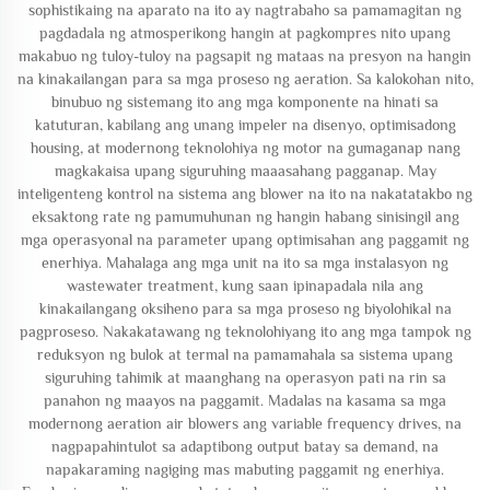
sophistikaing na aparato na ito ay nagtrabaho sa pamamagitan ng
pagdadala ng atmosperikong hangin at pagkompres nito upang
makabuo ng tuloy-tuloy na pagsapit ng mataas na presyon na hangin
na kinakailangan para sa mga proseso ng aeration. Sa kalokohan nito,
binubuo ng sistemang ito ang mga komponente na hinati sa
katuturan, kabilang ang unang impeler na disenyo, optimisadong
housing, at modernong teknolohiya ng motor na gumaganap nang
magkakaisa upang siguruhing maaasahang pagganap. May
inteligenteng kontrol na sistema ang blower na ito na nakatatakbo ng
eksaktong rate ng pamumuhunan ng hangin habang sinisingil ang
mga operasyonal na parameter upang optimisahan ang paggamit ng
enerhiya. Mahalaga ang mga unit na ito sa mga instalasyon ng
wastewater treatment, kung saan ipinapadala nila ang
kinakailangang oksiheno para sa mga proseso ng biyolohikal na
pagproseso. Nakakatawang ng teknolohiyang ito ang mga tampok ng
reduksyon ng bulok at termal na pamamahala sa sistema upang
siguruhing tahimik at maanghang na operasyon pati na rin sa
panahon ng maayos na paggamit. Madalas na kasama sa mga
modernong aeration air blowers ang variable frequency drives, na
nagpapahintulot sa adaptibong output batay sa demand, na
napakaraming nagiging mas mabuting paggamit ng enerhiya.