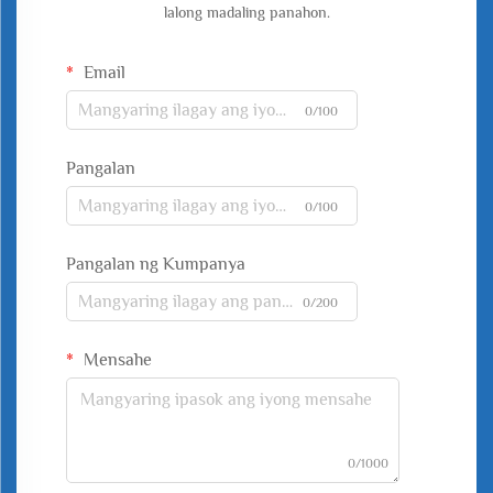
lalong madaling panahon.
Email
0/100
Pangalan
0/100
Pangalan ng Kumpanya
0/200
Mensahe
0/1000