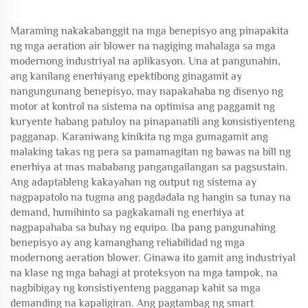
Maraming nakakabanggit na mga benepisyo ang pinapakita
ng mga aeration air blower na nagiging mahalaga sa mga
modernong industriyal na aplikasyon. Una at pangunahin,
ang kanilang enerhiyang epektibong ginagamit ay
nangungunang benepisyo, may napakahaba ng disenyo ng
motor at kontrol na sistema na optimisa ang paggamit ng
kuryente habang patuloy na pinapanatili ang konsistiyenteng
pagganap. Karaniwang kinikita ng mga gumagamit ang
malaking takas ng pera sa pamamagitan ng bawas na bill ng
enerhiya at mas mababang pangangailangan sa pagsustain.
Ang adaptableng kakayahan ng output ng sistema ay
nagpapatolo na tugma ang pagdadala ng hangin sa tunay na
demand, humihinto sa pagkakamali ng enerhiya at
nagpapahaba sa buhay ng equipo. Iba pang pangunahing
benepisyo ay ang kamanghang reliabilidad ng mga
modernong aeration blower. Ginawa ito gamit ang industriyal
na klase ng mga bahagi at proteksyon na mga tampok, na
nagbibigay ng konsistiyenteng pagganap kahit sa mga
demanding na kapaligiran. Ang pagtambag ng smart