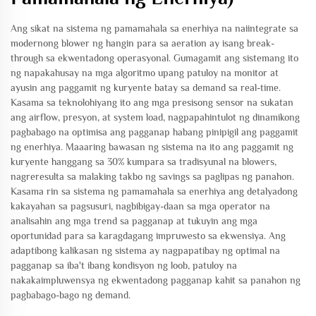
Ang sikat na sistema ng pamamahala sa enerhiya na naiintegrate sa
modernong blower ng hangin para sa aeration ay isang break-
through sa ekwentadong operasyonal. Gumagamit ang sistemang ito
ng napakahusay na mga algoritmo upang patuloy na monitor at
ayusin ang paggamit ng kuryente batay sa demand sa real-time.
Kasama sa teknolohiyang ito ang mga presisong sensor na sukatan
ang airflow, presyon, at system load, nagpapahintulot ng dinamikong
pagbabago na optimisa ang pagganap habang pinipigil ang paggamit
ng enerhiya. Maaaring bawasan ng sistema na ito ang paggamit ng
kuryente hanggang sa 30% kumpara sa tradisyunal na blowers,
nagreresulta sa malaking takbo ng savings sa paglipas ng panahon.
Kasama rin sa sistema ng pamamahala sa enerhiya ang detalyadong
kakayahan sa pagsusuri, nagbibigay-daan sa mga operator na
analisahin ang mga trend sa pagganap at tukuyin ang mga
oportunidad para sa karagdagang impruwesto sa ekwensiya. Ang
adaptibong kalikasan ng sistema ay nagpapatibay ng optimal na
pagganap sa iba't ibang kondisyon ng loob, patuloy na
nakakaimpluwensya ng ekwentadong pagganap kahit sa panahon ng
pagbabago-bago ng demand.