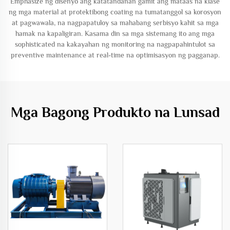
Emphasize ng disenyo ang katatandanan gamit ang mataas na klase
ng mga material at protektibong coating na tumatanggol sa korosyon
at pagwawala, na nagpapatuloy sa mahabang serbisyo kahit sa mga
hamak na kapaligiran. Kasama din sa mga sistemang ito ang mga
sophisticated na kakayahan ng monitoring na nagpapahintulot sa
preventive maintenance at real-time na optimisasyon ng pagganap.
Mga Bagong Produkto na Lunsad