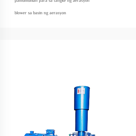
pamumuhian para sa tangke ng aerasyon
blower sa basin ng aerasyon