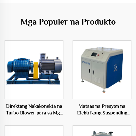
Mga Populer na Produkto
Direktang Nakakonekta na
Mataas na Presyon na
Turbo Blower para sa Mga
Elektrikong Suspending
Inflatables 50Hz Maiikling
Blower sa Hangaang
Bultong Elektrikong Blower
Presyon na Materyales ng
Tanso