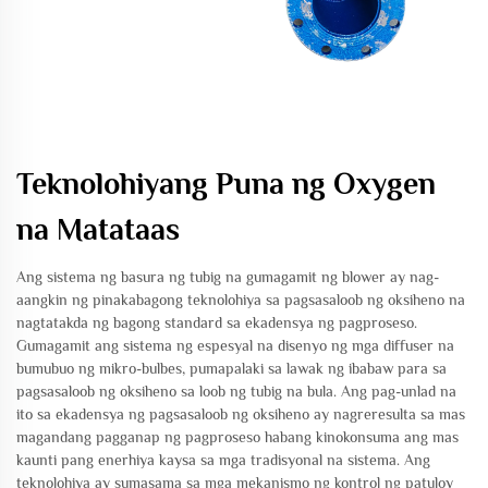
Teknolohiyang Puna ng Oxygen
na Matataas
Ang sistema ng basura ng tubig na gumagamit ng blower ay nag-
aangkin ng pinakabagong teknolohiya sa pagsasaloob ng oksiheno na
nagtatakda ng bagong standard sa ekadensya ng pagproseso.
Gumagamit ang sistema ng espesyal na disenyo ng mga diffuser na
bumubuo ng mikro-bulbes, pumapalaki sa lawak ng ibabaw para sa
pagsasaloob ng oksiheno sa loob ng tubig na bula. Ang pag-unlad na
ito sa ekadensya ng pagsasaloob ng oksiheno ay nagreresulta sa mas
magandang pagganap ng pagproseso habang kinokonsuma ang mas
kaunti pang enerhiya kaysa sa mga tradisyonal na sistema. Ang
teknolohiya ay sumasama sa mga mekanismo ng kontrol ng patuloy