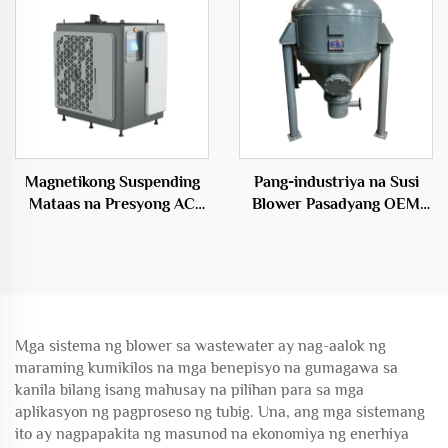
Magnetikong Suspending
Pang-industriya na Susi
Mataas na Presyong AC
Blower Pasadyang OEM
Elektrikong Puwang Source
Particle Conveying System
Sentriso Tipo OEM
Warehouse Pump
Mga sistema ng blower sa wastewater ay nag-aalok ng
maraming kumikilos na mga benepisyo na gumagawa sa
kanila bilang isang mahusay na pilihan para sa mga
aplikasyon ng pagproseso ng tubig. Una, ang mga sistemang
ito ay nagpapakita ng masunod na ekonomiya ng enerhiya