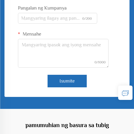
Pangalan ng Kumpanya
0/200
Mensahe
0/1000
Isumite
pamumuhian ng basura sa tubig