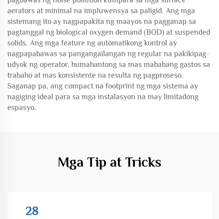
pagbawas ng noise pollution kumpara sa mga surface
aerators at minimal na impluwensya sa paligid. Ang mga
sistemang ito ay nagpapakita ng maayos na pagganap sa
pagtanggal ng biological oxygen demand (BOD) at suspended
solids. Ang mga feature ng automatikong kontrol ay
nagpapabawas sa pangangailangan ng regular na pakikipag-
udyok ng operator, humahantong sa mas mababang gastos sa
trabaho at mas konsistente na resulta ng pagproseso.
Saganap pa, ang compact na footprint ng mga sistema ay
nagiging ideal para sa mga instalasyon na may limitadong
espasyo.
Mga Tip at Tricks
28