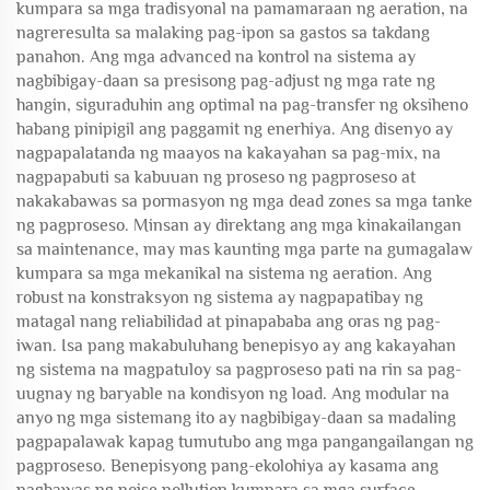
kumpara sa mga tradisyonal na pamamaraan ng aeration, na
nagreresulta sa malaking pag-ipon sa gastos sa takdang
panahon. Ang mga advanced na kontrol na sistema ay
nagbibigay-daan sa presisong pag-adjust ng mga rate ng
hangin, siguraduhin ang optimal na pag-transfer ng oksiheno
habang pinipigil ang paggamit ng enerhiya. Ang disenyo ay
nagpapalatanda ng maayos na kakayahan sa pag-mix, na
nagpapabuti sa kabuuan ng proseso ng pagproseso at
nakakabawas sa pormasyon ng mga dead zones sa mga tanke
ng pagproseso. Minsan ay direktang ang mga kinakailangan
sa maintenance, may mas kaunting mga parte na gumagalaw
kumpara sa mga mekanikal na sistema ng aeration. Ang
robust na konstraksyon ng sistema ay nagpapatibay ng
matagal nang reliabilidad at pinapababa ang oras ng pag-
iwan. Isa pang makabuluhang benepisyo ay ang kakayahan
ng sistema na magpatuloy sa pagproseso pati na rin sa pag-
uugnay ng baryable na kondisyon ng load. Ang modular na
anyo ng mga sistemang ito ay nagbibigay-daan sa madaling
pagpapalawak kapag tumutubo ang mga pangangailangan ng
pagproseso. Benepisyong pang-ekolohiya ay kasama ang