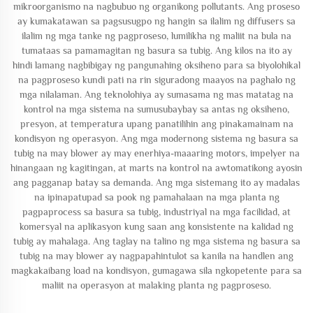
mikroorganismo na nagbubuo ng organikong pollutants. Ang proseso
ay kumakatawan sa pagsusugpo ng hangin sa ilalim ng diffusers sa
ilalim ng mga tanke ng pagproseso, lumilikha ng maliit na bula na
tumataas sa pamamagitan ng basura sa tubig. Ang kilos na ito ay
hindi lamang nagbibigay ng pangunahing oksiheno para sa biyolohikal
na pagproseso kundi pati na rin siguradong maayos na paghalo ng
mga nilalaman. Ang teknolohiya ay sumasama ng mas matatag na
kontrol na mga sistema na sumusubaybay sa antas ng oksiheno,
presyon, at temperatura upang panatilihin ang pinakamainam na
kondisyon ng operasyon. Ang mga modernong sistema ng basura sa
tubig na may blower ay may enerhiya-maaaring motors, impelyer na
hinangaan ng kagitingan, at marts na kontrol na awtomatikong ayosin
ang pagganap batay sa demanda. Ang mga sistemang ito ay madalas
na ipinapatupad sa pook ng pamahalaan na mga planta ng
pagpaprocess sa basura sa tubig, industriyal na mga facilidad, at
komersyal na aplikasyon kung saan ang konsistente na kalidad ng
tubig ay mahalaga. Ang taglay na talino ng mga sistema ng basura sa
tubig na may blower ay nagpapahintulot sa kanila na handlen ang
magkakaibang load na kondisyon, gumagawa sila ngkopetente para sa
maliit na operasyon at malaking planta ng pagproseso.