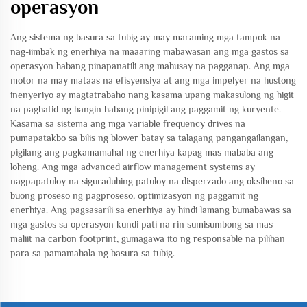
operasyon
Ang sistema ng basura sa tubig ay may maraming mga tampok na
nag-iimbak ng enerhiya na maaaring mabawasan ang mga gastos sa
operasyon habang pinapanatili ang mahusay na pagganap. Ang mga
motor na may mataas na efisyensiya at ang mga impelyer na hustong
inenyeriyo ay magtatrabaho nang kasama upang makasulong ng higit
na paghatid ng hangin habang pinipigil ang paggamit ng kuryente.
Kasama sa sistema ang mga variable frequency drives na
pumapatakbo sa bilis ng blower batay sa talagang pangangailangan,
pigilang ang pagkamamahal ng enerhiya kapag mas mababa ang
loheng. Ang mga advanced airflow management systems ay
nagpapatuloy na siguraduhing patuloy na disperzado ang oksiheno sa
buong proseso ng pagproseso, optimizasyon ng paggamit ng
enerhiya. Ang pagsasarili sa enerhiya ay hindi lamang bumabawas sa
mga gastos sa operasyon kundi pati na rin sumisumbong sa mas
maliit na carbon footprint, gumagawa ito ng responsable na pilihan
para sa pamamahala ng basura sa tubig.