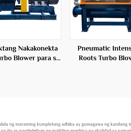
ktang Nakakonekta
Pneumatic Inten
urbo Blower para sa
Roots Turbo Blo
 Inflatables 50Hz
Power Source par
aiikling Bultong
Kailangan ng
ektrikong Blower
Paghihiwalay ng 
dala ng maraming kumpletong adhika ay gumagawa ng kanilang i
 na ito ay nagdedeliver ng maikling enerhiya na ekalidad sa pam