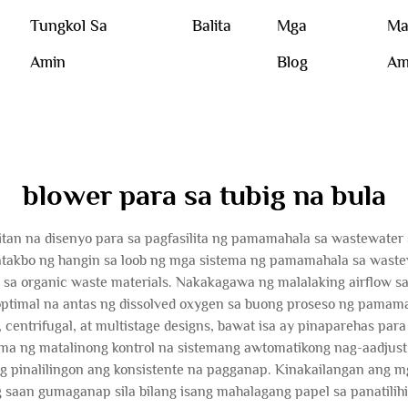
Tungkol Sa
Balita
Mga
Ma
Amin
Blog
Am
blower para sa tubig na bula
mitan na disenyo para sa pagfasilita ng pamamahala sa wastewater
atakbo ng hangin sa loob ng mga sistema ng pamamahala sa wast
sa organic waste materials. Nakakagawa ng malalaking airflow s
timal na antas ng dissolved oxygen sa buong proseso ng pamamah
, centrifugal, at multistage designs, bawat isa ay pinaparehas par
ng matalinong kontrol na sistemang awtomatikong nag-aadjust n
 pinalilingon ang konsistente na pagganap. Kinakailangan ang m
ung saan gumaganap sila bilang isang mahalagang papel sa panatili