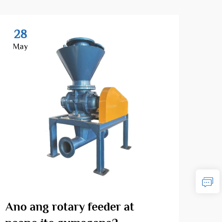
28
2
May
Ma
Ano ang rotary feeder at
An