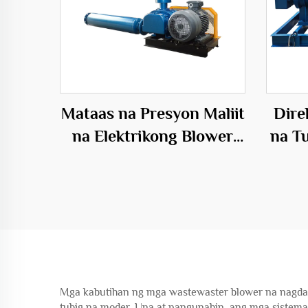
Mataas na Presyon Maliit
Dire
na Elektrikong Blower
na T
para sa Fish Farming
Mga
Aquaculture na may
M
Tatlong-siblon na Root
El
Blower
Mga kabutihan ng mga wastewaster blower na nagda
tubig na moder. Una at pangunahin, ang mga sistema