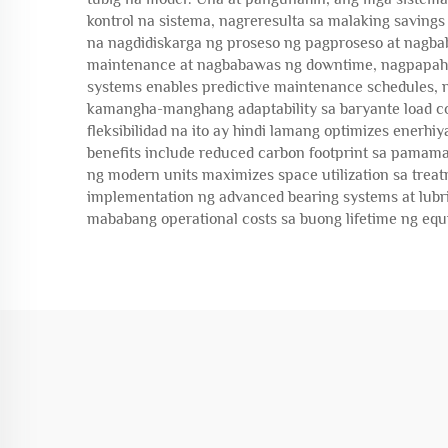
kontrol na sistema, nagreresulta sa malaking savings
na nagdidiskarga ng proseso ng pagproseso at nagba
maintenance at nagbabawas ng downtime, nagpapahin
systems enables predictive maintenance schedules, 
kamangha-manghang adaptability sa baryante load co
fleksibilidad na ito ay hindi lamang optimizes enerh
benefits include reduced carbon footprint sa pamama
ng modern units maximizes space utilization sa treatm
implementation ng advanced bearing systems at lubri
mababang operational costs sa buong lifetime ng eq