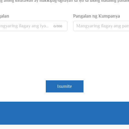
g aming kinatawan ay makikipag-ugnayan sa iyo sa lalong madaling panah
galan
Pangalan ng Kumpanya
0/100
Isumite