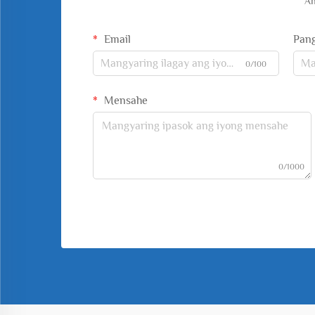
An
Email
Pan
0/100
Mensahe
0/1000