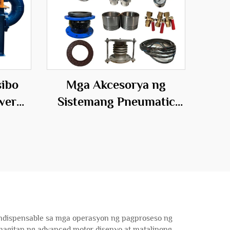
sibo
Mga Akcesorya ng
wer
Sistemang Pneumatic
a sa
Conveying para sa
Pagpapalipat ng
Ugat
Materyales
ndispensable sa mga operasyon ng pagproseso ng
amagitan ng advanced motor disenyo at matalinong