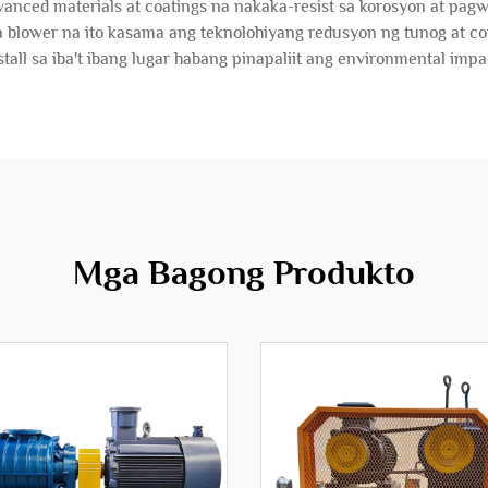
anced materials at coatings na nakaka-resist sa korosyon at pag
a blower na ito kasama ang teknolohiyang redusyon ng tunog at co
stall sa iba't ibang lugar habang pinapaliit ang environmental impa
Mga Bagong Produkto