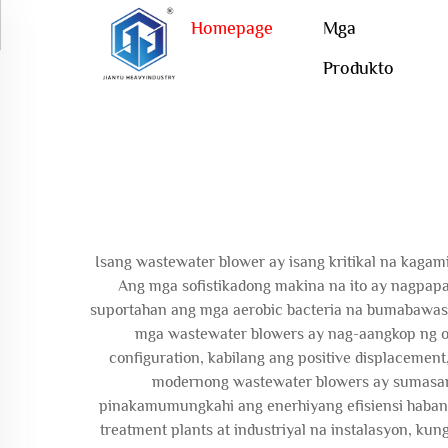
Homepage
Mga
Produkto
Isang wastewater blower ay isang kritikal na kaga
Ang mga sofistikadong makina na ito ay nagpap
suportahan ang mga aerobic bacteria na bumabawas 
mga wastewater blowers ay nag-aangkop ng op
configuration, kabilang ang positive displacement
modernong wastewater blowers ay sumasama 
pinakamumungkahi ang enerhiyang efisiensi habang
treatment plants at industriyal na instalasyon, k