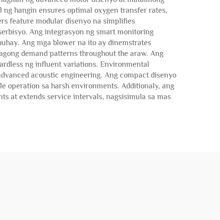
l ng hangin ensures optimal oxygen transfer rates,
s feature modular disenyo na simplifies
erbisyo. Ang integrasyon ng smart monitoring
buhay. Ang mga blower na ito ay dinemstrates
bagong demand patterns throughout the araw. Ang
ardless ng influent variations. Environmental
a advanced acoustic engineering. Ang compact disenyo
ble operation sa harsh environments. Additionaly, ang
s at extends service intervals, nagsisimula sa mas