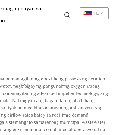
kipag-ugnayan sa
TL
in
 sa pamamagitan ng epektibong proseso ng aeration.
ewater, nagbibigay ng pangunahing oxygen upang
a pamamagitan ng advanced impeller technology, ang
ala. Nabibigyan ang kagamitan ng iba't ibang
a sa tiyak na mga kinakailangan ng aplikasyon. Ang
g airflow rates batay sa real-time demand,
ga sistemang ito sa parehong municipal wastewater
hin ang environmental compliance at operasyonal na