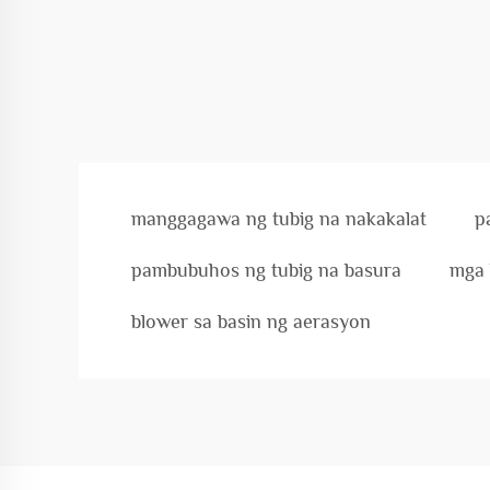
manggagawa ng tubig na nakakalat
p
pambubuhos ng tubig na basura
mga 
blower sa basin ng aerasyon