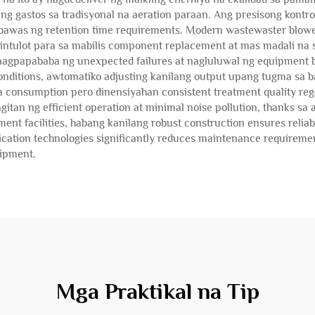
 ng gastos sa tradisyonal na aeration paraan. Ang presisong kontro
bawas ng retention time requirements. Modern wastewaster blower
tulot para sa mabilis component replacement at mas madali na s
nagpapababa ng unexpected failures at nagluluwal ng equipment 
nditions, awtomatiko adjusting kanilang output upang tugma sa 
iya consumption pero dinensiyahan consistent treatment quality reg
gitan ng efficient operation at minimal noise pollution, thanks s
ent facilities, habang kanilang robust construction ensures relia
cation technologies significantly reduces maintenance requirement
uipment.
Mga Praktikal na Tip