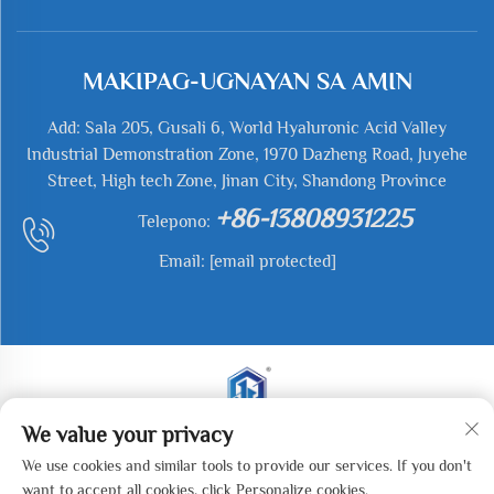
MAKIPAG-UGNAYAN SA AMIN
Add: Sala 205, Gusali 6, World Hyaluronic Acid Valley
Industrial Demonstration Zone, 1970 Dazheng Road, Juyehe
Street, High tech Zone, Jinan City, Shandong Province
+86-13808931225
Telepono:
Email:
[email protected]
We value your privacy
Kopirait © 2025 Jianyu Weiye (Jinan) Machinery
We use cookies and similar tools to provide our services. If you don't
Technology Co., LTD. Lahat ng mga karapatan ay nakalaan.
want to accept all cookies, click Personalize cookies.