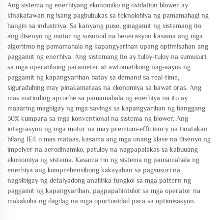
Ang sistema ng enerhiyang ekonomiko ng oxidation blower ay
kinakatawan ng isang pagbubukas sa teknolohiya ng pamamahagi ng
hangin sa industriya. Sa kanyang puso, ginagamit ng sistemang ito
ang disenyo ng motor ng susunod na henerasyon kasama ang mga
algoritmo ng pamamahala ng kapangyarihan upang optimisahan ang
paggamit ng enerhiya. Ang sistemang ito ay tuloy-tuloy na sumusuri
sa mga operatibong parameter at awtomatikong nag-aayos ng
paggamit ng kapangyarihan batay sa demand sa real-time,
siguraduhing may pinakamataas na ekonomiya sa bawat oras. Ang
mas matinding aproche sa pamamahala ng enerhiya na ito ay
maaaring magbigay ng mga savings sa kapangyarihan ng hanggang
30% kumpara sa mga konventional na sistema ng blower. Ang
integrasyon ng mga motor na may premium-efficiency na tinatakan
bilang IE4 o mas mataas, kasama ang mga unang klase na disenyo ng
impelyer na aerodinamiko, patuloy na nagpapalakas sa kabuuang
ekonomiya ng sistema. Kasama rin ng sistema ng pamamahala ng
enerhiya ang komprehensibong kakayahan sa pagsusuri na
nagbibigay ng detalyadong analitika tungkol sa mga pattern ng
paggamit ng kapangyarihan, pagpapahintulot sa mga operator na
makakuha ng dagdag na mga oportunidad para sa optimisasyon.