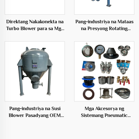
Direktang Nakakonekta na
Pang-industriya na Mataas
Turbo Blower para sa Mga
na Presyong Rotating
Inflatables 50Hz Maiikling
Feeder Blowers para sa
Bultong Elektrikong Blower
Epektibong
Transportasyon Solusyon
Pang-industriya na Susi
Mga Akcesorya ng
Blower Pasadyang OEM
Sistemang Pneumatic
Particle Conveying System
Conveying para sa
Warehouse Pump
Pagpapalipat ng Materyales