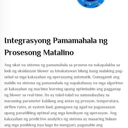
Integrasyong Pamamahala ng
Prosesong Matalino
Ang sikat na sistema ng pamamahala sa proseso na nakapalakba sa
loob ng oksidasyon blower ay kinakatawan bilang isang malaking pag-
unlad sa mga kakayahan ng operasyong automatik. Gumagamit ang
mabilis na sistema ng pamamahala ng napakahusay na mga algoritmo
at kakayahan ng machine learning upang optimisuhin ang pagganap
ng blower sa real-time. Ito ay tulad-tulad na sumusubaybay sa
maraming parameter kabilang ang antas ng presyon, temperatura,
airflow rates, at system load, gumagawa ng agad na pagsasaayos
upang panatilihing optimal ang mga kondisyon ng operasyon. Ang
kakayahan ng predictive analytics ng sistema ay maaaring hulaan
ang mga posibleng isyu bago ito mangyari, paganahin ang