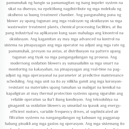
pamumuhak ng hangin sa pamamagitan ng isang impeler system na
sikat na disenyo, na epektibong nagdistribute ng mga molekula ng
oksiheno sa buong treatment chamber. Ang pangunahing puna ng
blower ay upang tugunan ang mga reaksyon ng oksidasyon sa mga
wastewater treatment plants, chemical processing facilities, at iba
pang industriyal na aplikasyon kung saan mahalaga ang kinontrol na
oksidasyon. Ang kagamitan ay may mga advanced na kontrol na
sistema na pinapayagan ang mga operator na adjust ang mga rate ng
pamumuhak, presyon na antas, at distribusyon na pattern upang
tugunan ang tiyak na mga pangangailangan ng proseso. Ang
modernong oxidation blowers ay sumasailalim sa mga smart na
monitoring na kakayahan, na pinapayagan ang real-time na pag-
adjust ng mga operasyonal na parameter at predictive maintenance
scheduling. Ang mga unit na ito ay nilikha gamit ang mga korosyon-
resistant na materiales upang tumahan sa mabigat na kemikal na
kapaligiran at may thermal protection systems upang siguruhin ang
reliable operation sa iba't ibang kondisyon. Ang teknolohiya na
ginagamit sa oxidation blowers ay umunlad na ipasok ang energy-
efficient motors, variable frequency drives, at sophisticated air
filtration systems na nangangailangan ng kabuuan ng pagganap
habang pinaikli ang mga gastos ng operasyon. Ang mga sistemang ito