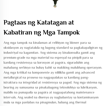
Pagtaas ng Katatagan at
Kabatiran ng Mga Tampok
Ang mga tampok na kinalaman at relihiyon ng blower para sa
oksidasyon ay nagtatakda ng bagong standard sa pagkakapaligiran ng
industriyal na kagamitan. Ang sistema ay kinakonsulta gamit ang
premium-grade na mga material na espesyal na pinipili para sa
kanilang resistensya sa korosyon at pagsira, siguraduhin ang
mahabang serbisyo na buhay kahit sa makiking malubhang operasyon.
Ang mga kritikal na komponente ay nililikha gamit ang advanced
metallurgical na proseso na nagpapalakas sa kanilang pang-
istraktura na integridad at resistensya sa pagod. Ang mga sistema ng
bearing ay sumasama sa pinakabagong teknolohiya sa lubrikasyon,
mabilis na pumapaila sa pagsira at nagpapatahong maintenance
intervals. Ang sealed na disenyo ay nagbabantay sa kontaminasyon
mula sa mga panlabas na pinagmulan, habang ang thermal