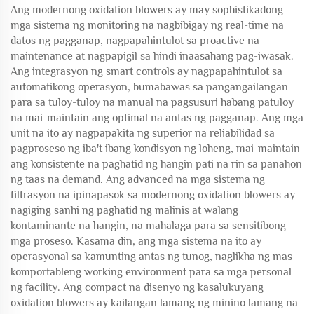
Ang modernong oxidation blowers ay may sophistikadong
mga sistema ng monitoring na nagbibigay ng real-time na
datos ng pagganap, nagpapahintulot sa proactive na
maintenance at nagpapigil sa hindi inaasahang pag-iwasak.
Ang integrasyon ng smart controls ay nagpapahintulot sa
automatikong operasyon, bumabawas sa pangangailangan
para sa tuloy-tuloy na manual na pagsusuri habang patuloy
na mai-maintain ang optimal na antas ng pagganap. Ang mga
unit na ito ay nagpapakita ng superior na reliabilidad sa
pagproseso ng iba't ibang kondisyon ng loheng, mai-maintain
ang konsistente na paghatid ng hangin pati na rin sa panahon
ng taas na demand. Ang advanced na mga sistema ng
filtrasyon na ipinapasok sa modernong oxidation blowers ay
nagiging sanhi ng paghatid ng malinis at walang
kontaminante na hangin, na mahalaga para sa sensitibong
mga proseso. Kasama din, ang mga sistema na ito ay
operasyonal sa kamunting antas ng tunog, naglikha ng mas
komportableng working environment para sa mga personal
ng facility. Ang compact na disenyo ng kasalukuyang
oxidation blowers ay kailangan lamang ng minino lamang na