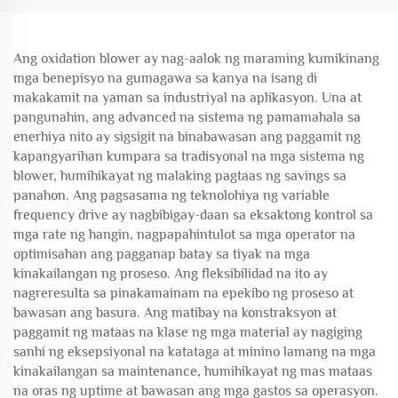
Ang oxidation blower ay nag-aalok ng maraming kumikinang
mga benepisyo na gumagawa sa kanya na isang di
makakamit na yaman sa industriyal na aplikasyon. Una at
pangunahin, ang advanced na sistema ng pamamahala sa
enerhiya nito ay sigsigit na binabawasan ang paggamit ng
kapangyarihan kumpara sa tradisyonal na mga sistema ng
blower, humihikayat ng malaking pagtaas ng savings sa
panahon. Ang pagsasama ng teknolohiya ng variable
frequency drive ay nagbibigay-daan sa eksaktong kontrol sa
mga rate ng hangin, nagpapahintulot sa mga operator na
optimisahan ang pagganap batay sa tiyak na mga
kinakailangan ng proseso. Ang fleksibilidad na ito ay
nagreresulta sa pinakamainam na epekibo ng proseso at
bawasan ang basura. Ang matibay na konstraksyon at
paggamit ng mataas na klase ng mga material ay nagiging
sanhi ng eksepsiyonal na katataga at minino lamang na mga
kinakailangan sa maintenance, humihikayat ng mas mataas
na oras ng uptime at bawasan ang mga gastos sa operasyon.