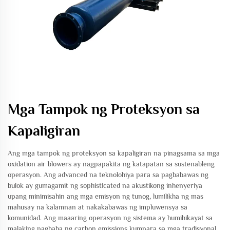
Mga Tampok ng Proteksyon sa
Kapaligiran
Ang mga tampok ng proteksyon sa kapaligiran na pinagsama sa mga
oxidation air blowers ay nagpapakita ng katapatan sa sustenableng
operasyon. Ang advanced na teknolohiya para sa pagbabawas ng
bulok ay gumagamit ng sophisticated na akustikong inhenyeriya
upang minimisahin ang mga emisyon ng tunog, lumilikha ng mas
mahusay na kalamnan at nakakabawas ng impluwensya sa
komunidad. Ang maaaring operasyon ng sistema ay humihikayat sa
malaking pagbaba ng carbon emissions kumpara sa mga tradisyonal