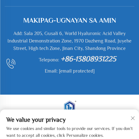
MAKIPAG-UGNAYAN SA AMIN
Add: Sala 205, Gusali 6, World Hyaluronic Acid Valley
Industrial Demonstration Zone, 1970 Dazheng Road, Juyehe
Street, High tech Zone, Jinan City, Shandong Province
+86-13808931225
Telepono:
Email:
[email protected]
We value your privacy
Kopirait © 2025 Jianyu Weiye (Jinan) Machinery
We use cookies and similar tools to provide our services. If you don't
Technology Co., LTD. Lahat ng mga karapatan ay nakalaan.
want to accept all cookies, click Personalize cookies.
-
Patakaran sa Pagkapribado