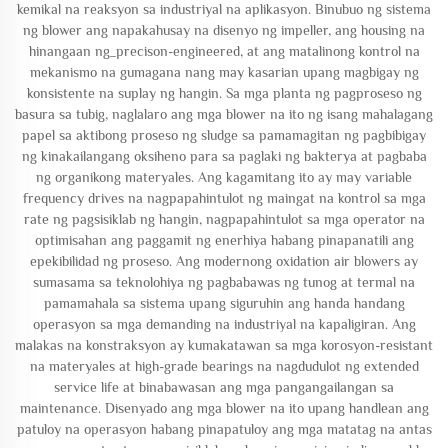
kemikal na reaksyon sa industriyal na aplikasyon. Binubuo ng sistema
ng blower ang napakahusay na disenyo ng impeller, ang housing na
hinangaan ng_precison-engineered, at ang matalinong kontrol na
mekanismo na gumagana nang may kasarian upang magbigay ng
konsistente na suplay ng hangin. Sa mga planta ng pagproseso ng
basura sa tubig, naglalaro ang mga blower na ito ng isang mahalagang
papel sa aktibong proseso ng sludge sa pamamagitan ng pagbibigay
ng kinakailangang oksiheno para sa paglaki ng bakterya at pagbaba
ng organikong materyales. Ang kagamitang ito ay may variable
frequency drives na nagpapahintulot ng maingat na kontrol sa mga
rate ng pagsisiklab ng hangin, nagpapahintulot sa mga operator na
optimisahan ang paggamit ng enerhiya habang pinapanatili ang
epekibilidad ng proseso. Ang modernong oxidation air blowers ay
sumasama sa teknolohiya ng pagbabawas ng tunog at termal na
pamamahala sa sistema upang siguruhin ang handa handang
operasyon sa mga demanding na industriyal na kapaligiran. Ang
malakas na konstraksyon ay kumakatawan sa mga korosyon-resistant
na materyales at high-grade bearings na nagdudulot ng extended
service life at binabawasan ang mga pangangailangan sa
maintenance. Disenyado ang mga blower na ito upang handlean ang
patuloy na operasyon habang pinapatuloy ang mga matatag na antas