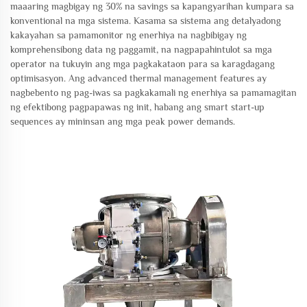
maaaring magbigay ng 30% na savings sa kapangyarihan kumpara sa
konventional na mga sistema. Kasama sa sistema ang detalyadong
kakayahan sa pamamonitor ng enerhiya na nagbibigay ng
komprehensibong data ng paggamit, na nagpapahintulot sa mga
operator na tukuyin ang mga pagkakataon para sa karagdagang
optimisasyon. Ang advanced thermal management features ay
nagbebento ng pag-iwas sa pagkakamali ng enerhiya sa pamamagitan
ng efektibong pagpapawas ng init, habang ang smart start-up
sequences ay mininsan ang mga peak power demands.