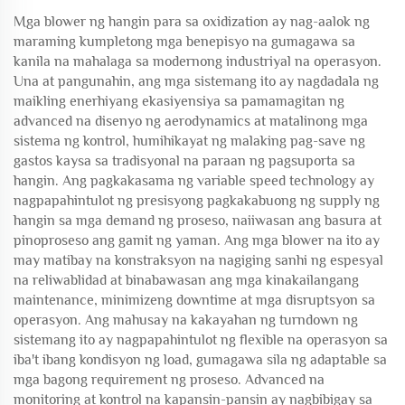
Mga blower ng hangin para sa oxidization ay nag-aalok ng
maraming kumpletong mga benepisyo na gumagawa sa
kanila na mahalaga sa modernong industriyal na operasyon.
Una at pangunahin, ang mga sistemang ito ay nagdadala ng
maikling enerhiyang ekasiyensiya sa pamamagitan ng
advanced na disenyo ng aerodynamics at matalinong mga
sistema ng kontrol, humihikayat ng malaking pag-save ng
gastos kaysa sa tradisyonal na paraan ng pagsuporta sa
hangin. Ang pagkakasama ng variable speed technology ay
nagpapahintulot ng presisyong pagkakabuong ng supply ng
hangin sa mga demand ng proseso, naiiwasan ang basura at
pinoproseso ang gamit ng yaman. Ang mga blower na ito ay
may matibay na konstraksyon na nagiging sanhi ng espesyal
na reliwablidad at binabawasan ang mga kinakailangang
maintenance, minimizeng downtime at mga disruptsyon sa
operasyon. Ang mahusay na kakayahan ng turndown ng
sistemang ito ay nagpapahintulot ng flexible na operasyon sa
iba't ibang kondisyon ng load, gumagawa sila ng adaptable sa
mga bagong requirement ng proseso. Advanced na
monitoring at kontrol na kapansin-pansin ay nagbibigay sa