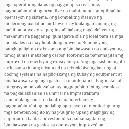
mga operator ng datos ng pagganap sa real-time,
nagpapahintulot ng proactive na maintenance at optimal na
operasyon ng sistema. Ang kompaktng disenyo ng
modernong oxidation air blowers ay kailangan lamang ng
maliit na puwesto sa pag-install habang nagdedeliver ng
maximum na pagganap, gumagawa sila ng ideal para sa mga
facilidades na may limitadong puwesto. Benepisyong
pangkapaligiran ay kasama ang binabawasan na emisyon ng
tunog at mas mababang carbon footprint sa pamamagitan ng
improved na enerhiyang ekasiyensiya. Ang mga sistemang ito
ay kasama rin ang advanced na teknolohiya ng bearing at
cooling systems na nagdidiskarga ng buhay ng equipment at
binabawasan ang mga gastos sa maintenance. Pag-install at
integrasyon na kakayahan ay nagpapahintulot ng seamless
na pagkakakilanlan sa umiiral na imprastraktura,
samantalang smart na kontrol na interface ay
nagpapahintulot ng madaling operasyon at monitoring. Ang
mga benepisyong ito ay nag-uugnay upang magbigay ng
superior na balik sa investment sa pamamagitan ng
binabawasan na gastos sa operasyon, improved na