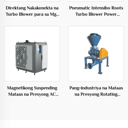
Direktang Nakakonekta na
Pneumatic Intensibo Roots
Turbo Blower para sa Mga
Turbo Blower Power
Inflatables 50Hz Maiikling
Source para sa Kailangan
Bultong Elektrikong Blower
ng Paghihiwalay ng Ugat
Magnetikong Suspending
Pang-industriya na Mataas
Mataas na Presyong AC
na Presyong Rotating
Elektrikong Puwang Source
Feeder Blowers para sa
Sentriso Tipo OEM
Epektibong
Transportasyon Solusyon