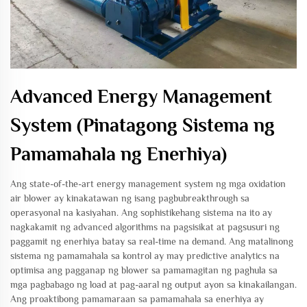
Advanced Energy Management
System (Pinatagong Sistema ng
Pamamahala ng Enerhiya)
Ang state-of-the-art energy management system ng mga oxidation
air blower ay kinakatawan ng isang pagbubreakthrough sa
operasyonal na kasiyahan. Ang sophistikehang sistema na ito ay
nagkakamit ng advanced algorithms na pagsisikat at pagsusuri ng
paggamit ng enerhiya batay sa real-time na demand. Ang matalinong
sistema ng pamamahala sa kontrol ay may predictive analytics na
optimisa ang pagganap ng blower sa pamamagitan ng paghula sa
mga pagbabago ng load at pag-aaral ng output ayon sa kinakailangan.
Ang proaktibong pamamaraan sa pamamahala sa enerhiya ay