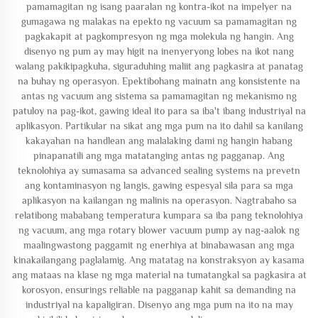
pamamagitan ng isang paaralan ng kontra-ikot na impelyer na
gumagawa ng malakas na epekto ng vacuum sa pamamagitan ng
pagkakapit at pagkompresyon ng mga molekula ng hangin. Ang
disenyo ng pum ay may higit na inenyeryong lobes na ikot nang
walang pakikipagkuha, siguraduhing maliit ang pagkasira at panatag
na buhay ng operasyon. Epektibohang mainatn ang konsistente na
antas ng vacuum ang sistema sa pamamagitan ng mekanismo ng
patuloy na pag-ikot, gawing ideal ito para sa iba't ibang industriyal na
aplikasyon. Partikular na sikat ang mga pum na ito dahil sa kanilang
kakayahan na handlean ang malalaking dami ng hangin habang
pinapanatili ang mga matatanging antas ng pagganap. Ang
teknolohiya ay sumasama sa advanced sealing systems na prevetn
ang kontaminasyon ng langis, gawing espesyal sila para sa mga
aplikasyon na kailangan ng malinis na operasyon. Nagtrabaho sa
relatibong mababang temperatura kumpara sa iba pang teknolohiya
ng vacuum, ang mga rotary blower vacuum pump ay nag-aalok ng
maalingwastong paggamit ng enerhiya at binabawasan ang mga
kinakailangang paglalamig. Ang matatag na konstraksyon ay kasama
ang mataas na klase ng mga material na tumatangkal sa pagkasira at
korosyon, ensurings reliable na pagganap kahit sa demanding na
industriyal na kapaligiran. Disenyo ang mga pum na ito na may