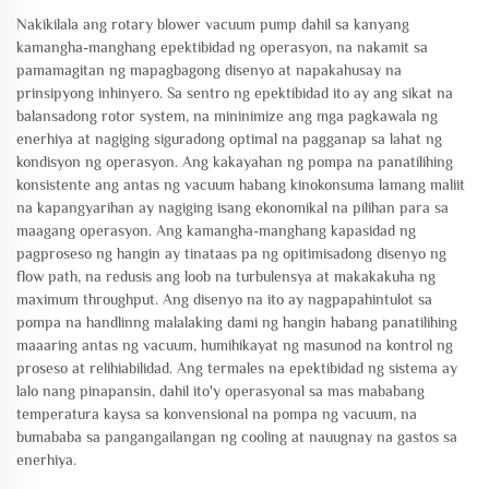
Nakikilala ang rotary blower vacuum pump dahil sa kanyang
kamangha-manghang epektibidad ng operasyon, na nakamit sa
pamamagitan ng mapagbagong disenyo at napakahusay na
prinsipyong inhinyero. Sa sentro ng epektibidad ito ay ang sikat na
balansadong rotor system, na mininimize ang mga pagkawala ng
enerhiya at nagiging siguradong optimal na pagganap sa lahat ng
kondisyon ng operasyon. Ang kakayahan ng pompa na panatilihing
konsistente ang antas ng vacuum habang kinokonsuma lamang maliit
na kapangyarihan ay nagiging isang ekonomikal na pilihan para sa
maagang operasyon. Ang kamangha-manghang kapasidad ng
pagproseso ng hangin ay tinataas pa ng opitimisadong disenyo ng
flow path, na redusis ang loob na turbulensya at makakakuha ng
maximum throughput. Ang disenyo na ito ay nagpapahintulot sa
pompa na handlinng malalaking dami ng hangin habang panatilihing
maaaring antas ng vacuum, humihikayat ng masunod na kontrol ng
proseso at relihiabilidad. Ang termales na epektibidad ng sistema ay
lalo nang pinapansin, dahil ito'y operasyonal sa mas mababang
temperatura kaysa sa konvensional na pompa ng vacuum, na
bumababa sa pangangailangan ng cooling at nauugnay na gastos sa
enerhiya.