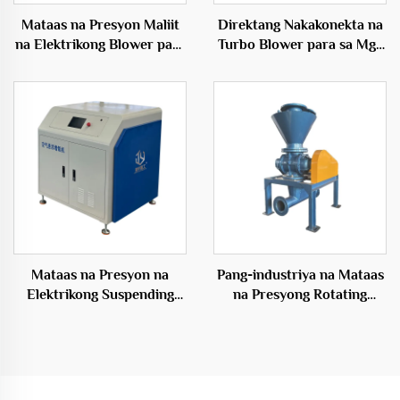
Mataas na Presyon Maliit
Direktang Nakakonekta na
na Elektrikong Blower para
Turbo Blower para sa Mga
sa Fish Farming
Inflatables 50Hz Maiikling
Aquaculture na may
Bultong Elektrikong Blower
Tatlong-siblon na Root
Blower
Mataas na Presyon na
Pang-industriya na Mataas
Elektrikong Suspending
na Presyong Rotating
Blower sa Hangaang
Feeder Blowers para sa
Presyon na Materyales ng
Epektibong
Tanso
Transportasyon Solusyon