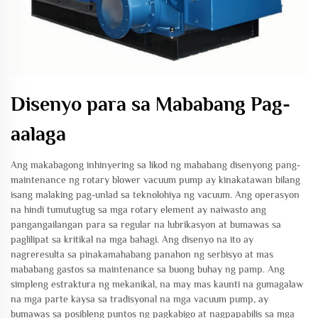
Disenyo para sa Mababang Pag-
aalaga
Ang makabagong inhinyering sa likod ng mababang disenyong pang-
maintenance ng rotary blower vacuum pump ay kinakatawan bilang
isang malaking pag-unlad sa teknolohiya ng vacuum. Ang operasyon
na hindi tumutugtug sa mga rotary element ay naiwasto ang
pangangailangan para sa regular na lubrikasyon at bumawas sa
paglilipat sa kritikal na mga bahagi. Ang disenyo na ito ay
nagreresulta sa pinakamahabang panahon ng serbisyo at mas
mababang gastos sa maintenance sa buong buhay ng pamp. Ang
simpleng estraktura ng mekanikal, na may mas kaunti na gumagalaw
na mga parte kaysa sa tradisyonal na mga vacuum pump, ay
bumawas sa posibleng puntos ng pagkabigo at nagpapabilis sa mga