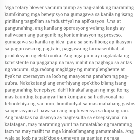
Mga rotary blower vacuum pump ay nag-aalok ng maraming
kumikinang mga benepisyo na gumagawa sa kanila ng isang
piniliang pagpilian sa industriyal na aplikasyon. Una at
pangunahing, ang kanilang operasyong walang langis ay
naiiwasan ang panganib ng kontaminasyon ng proseso,
gumagawa sa kanila ng ideal para sa sensitibong aplikasyon
sa pagproseso ng pagkain, paggawa ng farmaseutikal, at
produksyon ng elektronika. Ang mga pum ay nagdadala ng
konsistente na pagganap na may maliit na pagbago sa antas
ng vacuum, siguradong magbigay ng maimplenghente at
tiyak na operasyon sa loob ng maayos na panahon ng pag-
uubra. Nakakatangi ang enerhiyang epektibo bilang isang
pangunahing benepisyo, dahil kinakailangan ng mga ito ng
mas kaunting kapangyarihan kumpara sa tradisyonal na
teknolohiya ng vacuum, humihudyat sa mas mababang gastos
sa operasyon at bawasan ang impluwensya sa kapaligiran.
Ang malakas na disenyo ay nagresulta sa eksepsiyonal na
katatagan, may maraming yunit na tumatakbo ng maraming
taon na may maliit na mga kinakailangang pamamahala. Ang
wala sa loob na pakikipag-ugnayan sa pagitan ng mga