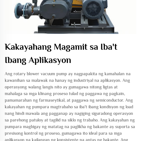
Kakayahang Magamit sa Iba't
Ibang Aplikasyon
Ang rotary blower vacuum pump ay nagpapakita ng kamahalan na
kawanihan sa malawak na hanay ng industriyal na aplikasyon. Ang
operasyong walang langis nito ay gumagawa nitong ligtas at
mahalaga sa mga klinang proseso tulad ng paggawa ng pagkain,
pamamarahan ng farmaseytikal, at paggawa ng semiconductor. Ang
kakayahan ng pumpara magtrabaho sa iba't ibang kondisyon ng load
nang hindi mawala ang pagganap ay nagiging siguradong operasyon
sa parehong patuloy at tagilid na siklo ng trabaho. Ang kakayahan ng
pumpara magbigay ng matatag na paglikha ng bakante ay suporta sa
presisong kontrol ng proseso, gumagawa ito ideal para sa mga
aplikasyon na kailangan ng konsistente na antas ng bakante. Ang