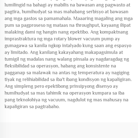
lumilingid na bahagi ay mabilis na bawasan ang pagwasto at
pagtira, humihudyat sa mas mahabang serbisyo at bawasan
ang mga gastos sa pamamahala. Maaaring magaling ang mga
pum sa pagproseso ng mataas na throughput, kayaang ilipat
malaking dami ng hangin nang epektibo. Ang kompaktnang
imprastraktura ng mga rotary blower vacuum pump ay
gumagawa sa kanila ngkop intalyado kung saan ang espasyo
ay limitado. Ang kanilang kakayahang makapagsimula at
tumigil ng madalas nang walang pinsala ay nagdaragdag ng
fleksibilidad sa operasyon, habang ang konsistente na
pagganap sa malawak na antas ng temperatura ay nagiging
tiyak ng relihiabilidad sa iba't ibang kondisyon ng kapaligiran.
Ang simpleng pero epektibong prinsipyong disenyo ay
humihudyat sa mas tahimik na operasyon kumpara sa iba
pang teknolohiya ng vacuum, nagdulot ng mas mahusay na
kapaligiran sa pagtrabaho.