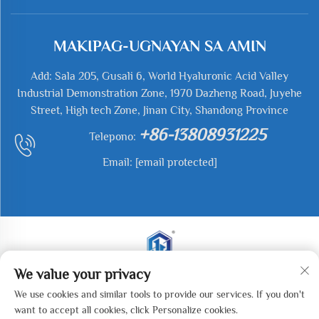
MAKIPAG-UGNAYAN SA AMIN
Add: Sala 205, Gusali 6, World Hyaluronic Acid Valley
Industrial Demonstration Zone, 1970 Dazheng Road, Juyehe
Street, High tech Zone, Jinan City, Shandong Province
+86-13808931225
Telepono:
Email:
[email protected]
We value your privacy
Kopirait © 2025 Jianyu Weiye (Jinan) Machinery
We use cookies and similar tools to provide our services. If you don't
Technology Co., LTD. Lahat ng mga karapatan ay nakalaan.
want to accept all cookies, click Personalize cookies.
-
Patakaran sa Pagkapribado