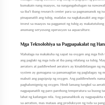
kumakain nang maayos, na nangangahulugan na nawawala
sa iba't ibang research center para sa pagmamanok ng is
pinapanatili ang tubig, madalas na nagkakasakit ang mga
invest sa maayos na paggamot ng tubig ay makatutulong 
anumang seryosong operasyon sa aquaculture.
Mga Teknolohiya sa Pagpapakalat ng Hang
Mahalaga na makakuha ng sapat na oxygen ang mga fish 
ang paglaki ng mga isda at iba pang nilalang sa tubig. M
aerators at paddlewheel aerators ay kinabibilangan ng 
system ay gumagana sa pamamagitan ng paglalagay ng mal
mabuti ang pagsipsip ng oxygen. Ang paddlewheels nama
paghalumigmig ng oxygen. Hindi lamang tungkol sa aerati
nagpapanatili ng pare-parehong temperatura sa buong t
lahat ng kailangan nila. Ang pananaliksik ay nagpapakit
sa aeration, mas mataas ang produksyon ng isda sa pang