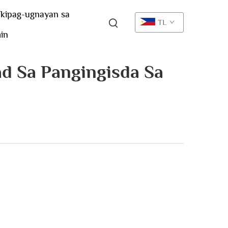
kipag-ugnayan sa
TL
in
d Sa Pangingisda Sa