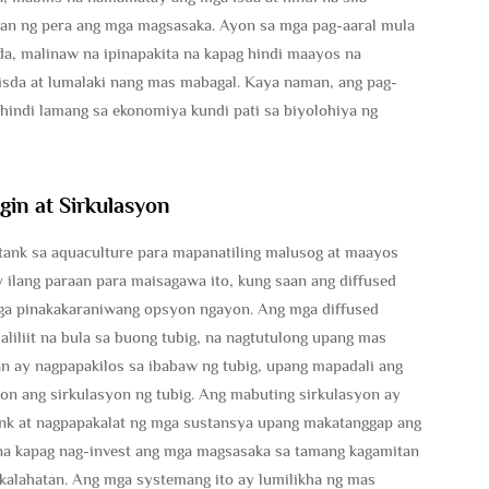
n ng pera ang mga magsasaka. Ayon sa mga pag-aaral mula
da, malinaw na ipinapakita na kapag hindi maayos na
 isda at lumalaki nang mas mabagal. Kaya naman, ang pag-
hindi lamang sa ekonomiya kundi pati sa biyolohiya ng
in at Sirkulasyon
tank sa aquaculture para mapanatiling malusog at maayos
ay ilang paraan para maisagawa ito, kung saan ang diffused
mga pinakakaraniwang opsyon ngayon. Ang mga diffused
iliit na bula sa buong tubig, na nagtutulong upang mas
n ay nagpapakilos sa ibabaw ng tubig, upang mapadali ang
on ang sirkulasyon ng tubig. Ang mabuting sirkulasyon ay
ank at nagpapakalat ng mga sustansya upang makatanggap ang
a na kapag nag-invest ang mga magsasaka sa tamang kagamitan
kalahatan. Ang mga systemang ito ay lumilikha ng mas