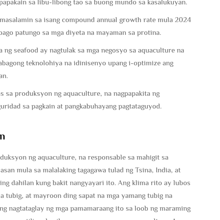
gpapakain sa libu-libong tao sa buong mundo sa kasalukuyan.
umasalamin sa isang compound annual growth rate mula 2024
abago patungo sa mga diyeta na mayaman sa protina.
 ng seafood ay nagtulak sa mga negosyo sa aquaculture na
bagong teknolohiya na idinisenyo upang i-optimize ang
an.
s sa produksyon ng aquaculture, na nagpapakita ng
guridad sa pagkain at pangkabuhayang pagtataguyod.
on
oduksyon ng aquaculture, na responsable sa mahigit sa
san mula sa malalaking tagagawa tulad ng Tsina, India, at
ng dahilan kung bakit nangyayari ito. Ang klima rito ay lubos
 tubig, at mayroon ding sapat na mga yamang tubig na
g nagtataglay ng mga pamamaraang ito sa loob ng maraming