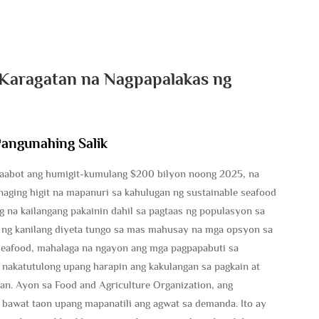
 Karagatan na Nagpapalakas ng
angunahing Salik
aabot ang humigit-kumulang $200 bilyon noong 2025, na
naging higit na mapanuri sa kahulugan ng sustainable seafood
 na kailangang pakainin dahil sa pagtaas ng populasyon sa
 ng kanilang diyeta tungo sa mas mahusay na mga opsyon sa
 seafood, mahalaga na ngayon ang mga pagpapabuti sa
 nakatutulong upang harapin ang kakulangan sa pagkain at
an. Ayon sa Food and Agriculture Organization, ang
bawat taon upang mapanatili ang agwat sa demanda. Ito ay