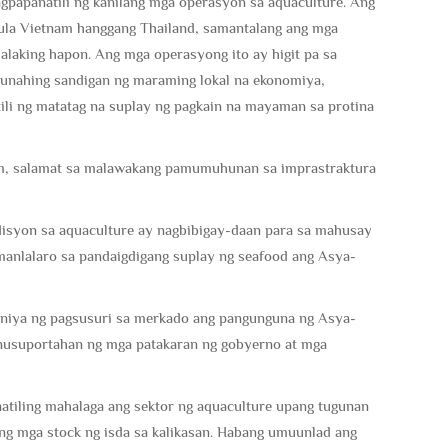
agpapanatili ng kanilang mga operasyon sa aquaculture. Ang
ula Vietnam hanggang Thailand, samantalang ang mga
lalaking hapon. Ang mga operasyong ito ay higit pa sa
ngunahing sandigan ng maraming lokal na ekonomiya,
li ng matatag na suplay ng pagkain na mayaman sa protina
nam, salamat sa malawakang pamumuhunan sa imprastraktura
isyon sa aquaculture ay nagbibigay-daan para sa mahusay
anlalaro sa pandaigdigang suplay ng seafood ang Asya-
aniya ng pagsusuri sa merkado ang pangunguna ng Asya-
inusuportahan ng mga patakaran ng gobyerno at mga
natiling mahalaga ang sektor ng aquaculture upang tugunan
ang mga stock ng isda sa kalikasan. Habang umuunlad ang