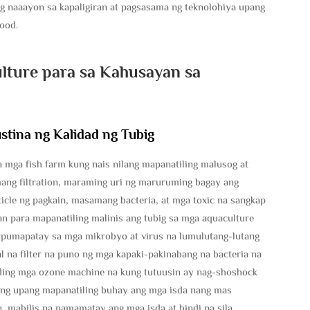
g naaayon sa kapaligiran at pagsasama ng teknolohiya upang
ood.
ture para sa Kahusayan sa
ustina ng Kalidad ng Tubig
 mga fish farm kung nais nilang mapanatiling malusog at
mang filtration, maraming uri ng maruruming bagay ang
icle ng pagkain, masamang bacteria, at mga toxic na sangkap
 para mapanatiling malinis ang tubig sa mga aquaculture
a pumapatay sa mga mikrobyo at virus na lumulutang-lutang
 na filter na puno ng mga kapaki-pakinabang na bacteria na
ding mga ozone machine na kung tutuusin ay nag-shoshock
ulong upang mapanatiling buhay ang mga isda nang mas
, mabilis na namamatay ang mga isda at hindi na sila