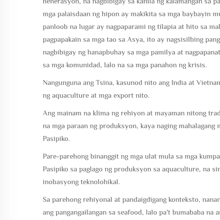
henerasyon, na nagbibigay sa kanila ng kalamangan sa p
mga palaisdaan ng hipon ay makikita sa mga baybayin m
panloob na lugar ay nagpaparami ng tilapia at hito sa ma
pagpapakain sa mga tao sa Asya, ito ay nagsisilbing pa
nagbibigay ng hanapbuhay sa mga pamilya at nagpapanati
sa mga komunidad, lalo na sa mga panahon ng krisis.
Nangunguna ang Tsina, kasunod nito ang India at Viet
ng aquaculture at mga export nito.
Ang mainam na klima ng rehiyon at mayaman nitong trad
na mga paraan ng produksyon, kaya naging mahalagang m
Pasipiko.
Pare-parehong binanggit ng mga ulat mula sa mga kump
Pasipiko sa paglago ng produksyon sa aquaculture, na s
inobasyong teknolohikal.
Sa parehong rehiyonal at pandaigdigang konteksto, nana
ang pangangailangan sa seafood, lalo pa't bumababa na 