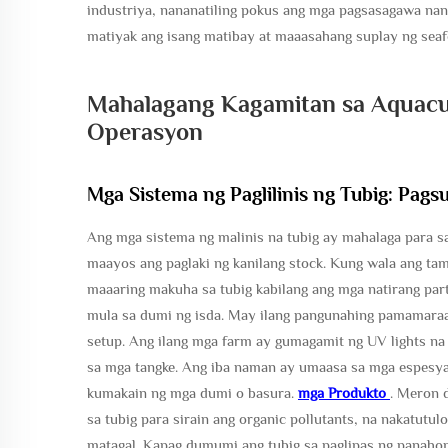
industriya, nananatiling pokus ang mga pagsasagawa nan
matiyak ang isang matibay at maaasahang suplay ng seaf
Mahalagang Kagamitan sa Aquacul
Operasyon
Mga Sistema ng Paglilinis ng Tubig: Pags
Ang mga sistema ng malinis na tubig ay mahalaga para sa
maayos ang paglaki ng kanilang stock. Kung wala ang ta
maaaring makuha sa tubig kabilang ang mga natirang part
mula sa dumi ng isda. May ilang pangunahing pamamaraan
setup. Ang ilang mga farm ay gumagamit ng UV lights n
sa mga tangke. Ang iba naman ay umaasa sa mga espesyal
kumakain ng mga dumi o basura.
mga Produkto
. Meron 
sa tubig para sirain ang organic pollutants, na nakatut
matagal. Kapag dumumi ang tubig sa paglipas ng panahon