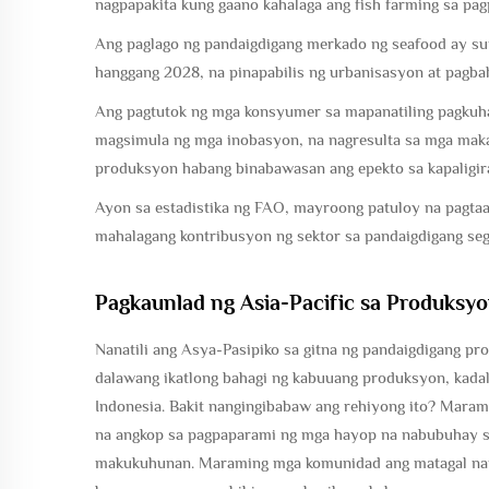
nagpapakita kung gaano kahalaga ang fish farming sa pa
Ang paglago ng pandaigdigang merkado ng seafood ay s
hanggang 2028, na pinapabilis ng urbanisasyon at pagb
Ang pagtutok ng mga konsyumer sa mapanatiling pagkuha
magsimula ng mga inobasyon, na nagresulta sa mga maka
produksyon habang binabawasan ang epekto sa kapaligir
Ayon sa estadistika ng FAO, mayroong patuloy na pagtaa
mahalagang kontribusyon ng sektor sa pandaigdigang se
Pagkaunlad ng Asia-Pacific sa Produksy
Nanatili ang Asya-Pasipiko sa gitna ng pandaigdigang pr
dalawang ikatlong bahagi ng kabuuang produksyon, kadala
Indonesia. Bakit nangingibabaw ang rehiyong ito? Marami
na angkop sa pagpaparami ng mga hayop na nabubuhay sa
makukuhunan. Maraming mga komunidad ang matagal nan