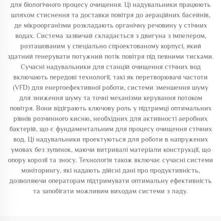
для біологічного процесу очищення. Ці надувальники працюють
шляхом стиснення та доставки повітря до аераційних басейнів,
де мікроорганізми розкладають органічну речовину у стічних
водах. Система зазвичай складається з двигуна з імпелером,
розташованим у спеціально спроектованому корпусі, який
здатний генерувати потужний потік повітря під певними тисками.
Сучасні надувальники для станцій очищення стічних вод
включають передові технології, такі як перетворювачі частоти
(VFD) для енергоефективної роботи, системи зменшення шуму
для зниження шуму та точні механізми керування потоком
повітря. Вони відіграють ключову роль у підтримці оптимальних
рівнів розчинного кисню, необхідних для активності аеробних
бактерій, що є фундаментальним для процесу очищення стічних
вод. Ці надувальники проектуються для роботи в напружених
умовах без зупинок, маючи витривалі матеріали конструкції, що
опору корозії та зносу. Технологія також включає сучасні системи
моніторингу, які надають дійсні дані про продуктивність,
дозволяючи операторам підтримувати оптимальну ефективність
та запобігати можливим виходам системи з ладу.