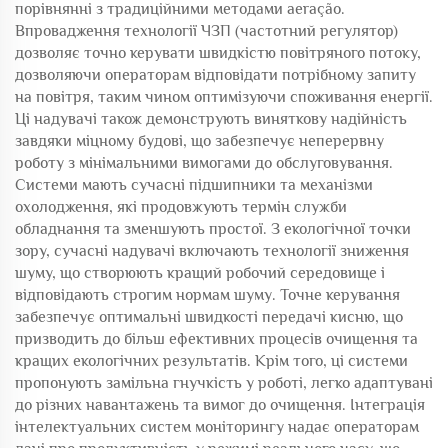
порівнянні з традиційними методами аeração.
Впровадження технології ЧЗП (частотний регулятор)
дозволяє точно керувати швидкістю повітряного потоку,
дозволяючи операторам відповідати потрібному запиту
на повітря, таким чином оптимізуючи споживання енергії.
Ці надувачі також демонструють виняткову надійність
завдяки міцному будові, що забезпечує неперервну
роботу з мінімальними вимогами до обслуговування.
Системи мають сучасні підшипники та механізми
охолодження, які продовжують термін служби
обладнання та зменшують простої. З екологічної точки
зору, сучасні надувачі включають технології зниження
шуму, що створюють кращий робочий середовище і
відповідають строгим нормам шуму. Точне керування
забезпечує оптимальні швидкості передачі кисню, що
призводить до більш ефективних процесів очищення та
кращих екологічних результатів. Крім того, ці системи
пропонують замільна гнучкість у роботі, легко адаптувані
до різних навантажень та вимог до очищення. Інтеграція
інтелектуальних систем моніторингу надає операторам