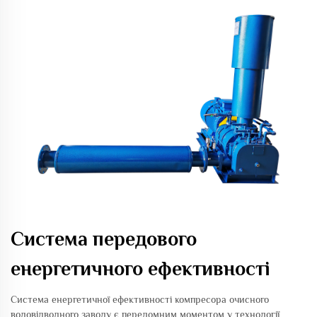
Система передового
енергетичного ефективності
Система енергетичної ефективності компресора очисного
водовідводного заводу є переломним моментом у технології