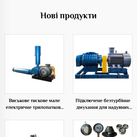
Нові продукти
Виськове тискове мале
Підключене безтурбінне
електричне трилопаткове
дмухання для надувних
дмухання для
виробів 50Гц з низьким
рибальських ферм
рівнем шуму