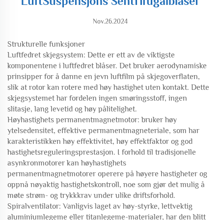
LuftSuspensjons Sentrifugalblåser
Nov.26.2024
Strukturelle funksjoner
Luftfedret skjegsystem: Dette er ett av de viktigste
komponentene i luftfedret blåser. Det bruker aerodynamiske
prinsipper for å danne en jevn luftfilm på skjegoverflaten,
slik at rotor kan rotere med høy hastighet uten kontakt. Dette
skjegsystemet har fordelen ingen smøringsstoff, ingen
slitasje, lang levetid og høy pålitelighet.
Høyhastighets permanentmagnetmotor: bruker høy
ytelsedensitet, effektive permanentmagneteriale, som har
karakteristikken høy effektivitet, høy effektfaktor og god
hastighetsreguleringsprestasjon. I forhold til tradisjonelle
asynkronmotorer kan høyhastighets
permanentmagnetmotorer operere på høyere hastigheter og
oppnå nøyaktig hastighetskontroll, noe som gjør det mulig å
møte strøm- og trykkkrav under ulike driftsforhold.
Spiralventilator: Vanligvis laget av høy-styrke, lettvektig
aluminiumlegeme eller titanlegeme-materialer, har den blitt