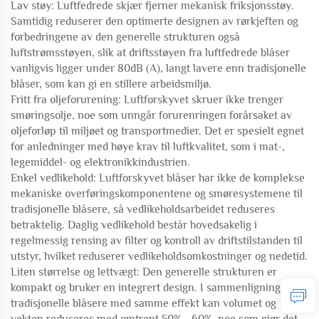
Lav støy: Luftfedrede skjær fjerner mekanisk friksjonsstøy.
Samtidig reduserer den optimerte designen av rørkjeften og
forbedringene av den generelle strukturen også
luftstrømsstøyen, slik at driftsstøyen fra luftfedrede blåser
vanligvis ligger under 80dB (A), langt lavere enn tradisjonelle
blåser, som kan gi en stillere arbeidsmiljø.
Fritt fra oljeforurening: Luftforskyvet skruer ikke trenger
smøringsolje, noe som unngår forurenringen forårsaket av
oljeforløp til miljøet og transportmedier. Det er spesielt egnet
for anledninger med høye krav til luftkvalitet, som i mat-,
legemiddel- og elektronikkindustrien.
Enkel vedlikehold: Luftforskyvet blåser har ikke de komplekse
mekaniske overføringskomponentene og smøresystemene til
tradisjonelle blåsere, så vedlikeholdsarbeidet reduseres
betraktelig. Daglig vedlikehold består hovedsakelig i
regelmessig rensing av filter og kontroll av driftstilstanden til
utstyr, hvilket reduserer vedlikeholdsomkostninger og nedetid.
Liten størrelse og lettvægt: Den generelle strukturen er
kompakt og bruker en integrert design. I sammenligning med
tradisjonelle blåsere med samme effekt kan volumet og