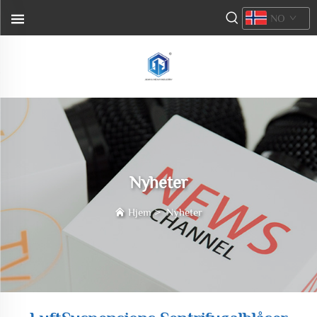
NO
Nyheter
Hjem
>
Nyheter