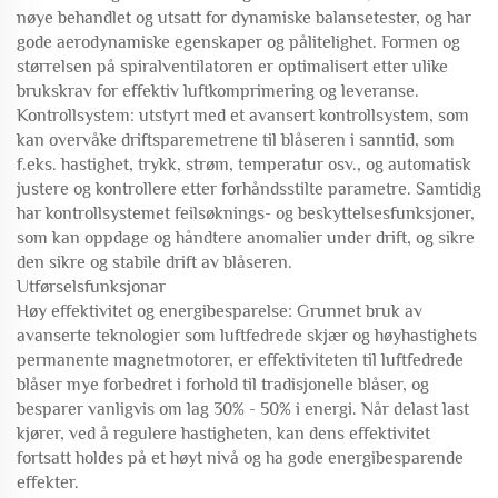
nøye behandlet og utsatt for dynamiske balansetester, og har
gode aerodynamiske egenskaper og pålitelighet. Formen og
størrelsen på spiralventilatoren er optimalisert etter ulike
brukskrav for effektiv luftkomprimering og leveranse.
Kontrollsystem: utstyrt med et avansert kontrollsystem, som
kan overvåke driftsparemetrene til blåseren i sanntid, som
f.eks. hastighet, trykk, strøm, temperatur osv., og automatisk
justere og kontrollere etter forhåndsstilte parametre. Samtidig
har kontrollsystemet feilsøknings- og beskyttelsesfunksjoner,
som kan oppdage og håndtere anomalier under drift, og sikre
den sikre og stabile drift av blåseren.
Utførselsfunksjonar
Høy effektivitet og energibesparelse: Grunnet bruk av
avanserte teknologier som luftfedrede skjær og høyhastighets
permanente magnetmotorer, er effektiviteten til luftfedrede
blåser mye forbedret i forhold til tradisjonelle blåser, og
besparer vanligvis om lag 30% - 50% i energi. Når delast last
kjører, ved å regulere hastigheten, kan dens effektivitet
fortsatt holdes på et høyt nivå og ha gode energibesparende
effekter.