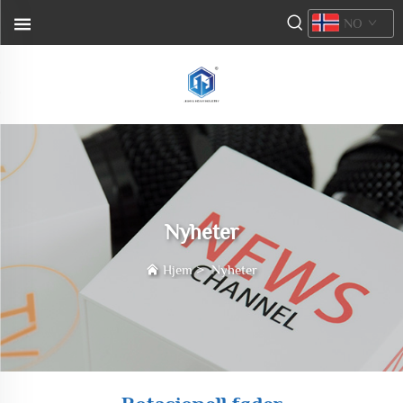
NO
Nyheter
Hjem
>
Nyheter