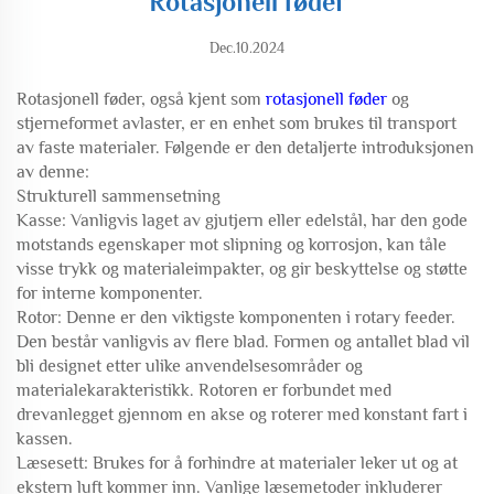
Rotasjonell føder
Dec.10.2024
Rotasjonell føder, også kjent som
rotasjonell føder
og
stjerneformet avlaster, er en enhet som brukes til transport
av faste materialer. Følgende er den detaljerte introduksjonen
av denne:
Strukturell sammensetning
Kasse: Vanligvis laget av gjutjern eller edelstål, har den gode
motstands egenskaper mot slipning og korrosjon, kan tåle
visse trykk og materialeimpakter, og gir beskyttelse og støtte
for interne komponenter.
Rotor: Denne er den viktigste komponenten i rotary feeder.
Den består vanligvis av flere blad. Formen og antallet blad vil
bli designet etter ulike anvendelsesområder og
materialekarakteristikk. Rotoren er forbundet med
drevanlegget gjennom en akse og roterer med konstant fart i
kassen.
Læsesett: Brukes for å forhindre at materialer leker ut og at
ekstern luft kommer inn. Vanlige læsemetoder inkluderer