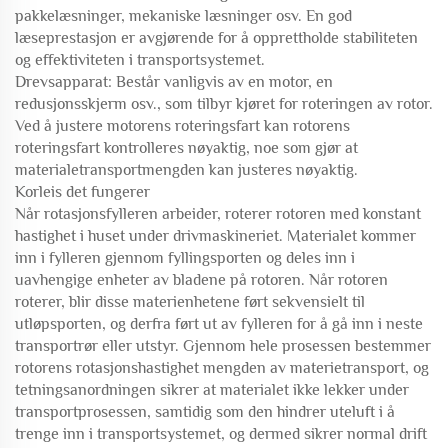
pakkelæsninger, mekaniske læsninger osv. En god
læseprestasjon er avgjørende for å opprettholde stabiliteten
og effektiviteten i transportsystemet.
Drevsapparat: Består vanligvis av en motor, en
redusjonsskjerm osv., som tilbyr kjøret for roteringen av rotor.
Ved å justere motorens roteringsfart kan rotorens
roteringsfart kontrolleres nøyaktig, noe som gjør at
materialetransportmengden kan justeres nøyaktig.
Korleis det fungerer
Når rotasjonsfylleren arbeider, roterer rotoren med konstant
hastighet i huset under drivmaskineriet. Materialet kommer
inn i fylleren gjennom fyllingsporten og deles inn i
uavhengige enheter av bladene på rotoren. Når rotoren
roterer, blir disse materienhetene ført sekvensielt til
utløpsporten, og derfra ført ut av fylleren for å gå inn i neste
transportrør eller utstyr. Gjennom hele prosessen bestemmer
rotorens rotasjonshastighet mengden av materietransport, og
tetningsanordningen sikrer at materialet ikke lekker under
transportprosessen, samtidig som den hindrer uteluft i å
trenge inn i transportsystemet, og dermed sikrer normal drift