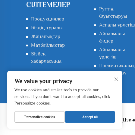
СІЛТЕМЕЛЕР
Руттің
Фуықтыруы
Продукциялар
Аспалы үрлегіш
Біздің туралы
Айналмалы
Жаңалықтар
фидер
Матбайлықтар
Айналмалы
Бізбен
үрлегіш
хабарласыңы
Пневматикалық
тасымалдау
жүйесі
We value your privacy
We use cookies and similar tools to provide our
services. If you don't want to accept all cookies, click
Personalize cookies.
Personalize cookies
Accept all
© 2026 Жянью Вэйе (Цзин