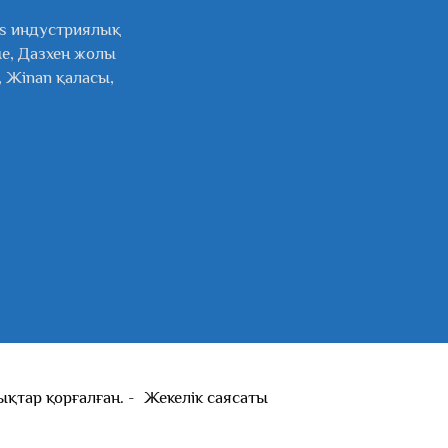
ys индустриялық
ме, Дазхен жолы
, Жinan қаласы,
қтар қорғалған. -
Жекелік саясаты