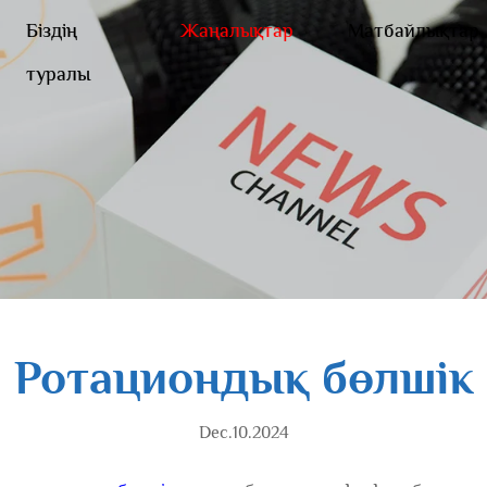
Біздің
Жаңалықтар
Матбайлықтар
туралы
Ротациондық бөлшік
Dec.10.2024