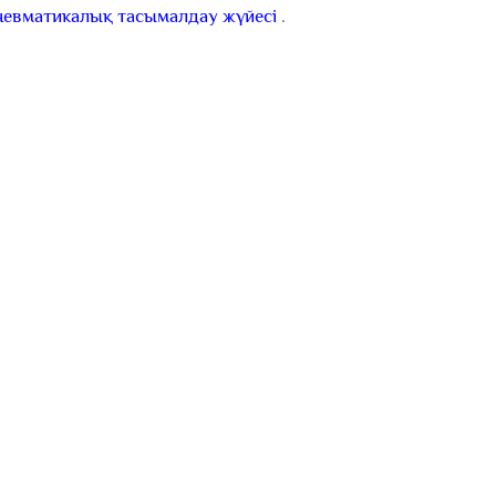
невматикалық тасымалдау жүйесі
.