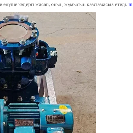
 енуіне кедергі жасап, оның жұмысын қамтамасыз етеді.
п