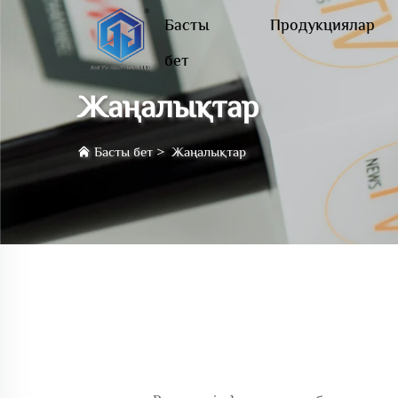
Басты
Продукциялар
бет
Жаңалықтар
Басты бет
>
Жаңалықтар