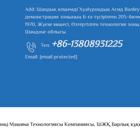
Add: Шандық өлшемді Хyalурондық Асид Валle
демонстрация зонының 6-ға түсірілген 205-бөл
1970, Жүехе көшесі, Өзгертілген технология зоны
Шандонг облысы
+86-13808931225
Тел:
Email:
[email protected]
ань) Машина Технологиясы Компаниясы, ШЖҚ Барлық құқы