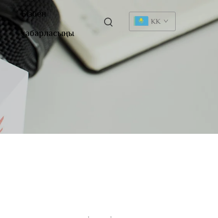
Бізбен
KK
хабарласыңы