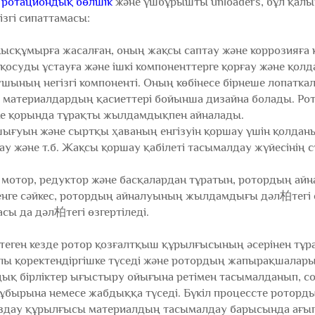
ы
ротациондық бөлшік
және үшбұрышты unloaders, бұл қалы
згі сипаттамасы:
сқұмырға жасалған, оның жақсы саптау және коррозияға қар
осуды ұстауға және ішкі компоненттерге қорғау және қолда
ның негізгі компоненті. Оның көбінесе бірнеше лопаткал
е материалдардың қасиеттері бойынша дизайна болады. Ро
е қорында тұрақты жылдамдықпен айналады.
ғуын және сыртқы ҳаваның енгізуін қоршау үшін қолданы
 және т.б. Жақсы қоршау қабілеті тасымалдау жүйесінің ст
е мотор, редуктор және басқалардан тұратын, ротордың ай
ге сәйкес, ротордың айналуының жылдамдығы дәл柏тегі с
сы да дәл柏тегі өзгертіледі.
стеген кезде ротор қозғалтқыш құрылғысының әсерінен тұ
ы қоректендіргішке түседі және ротордың жапырақшаларыме
дық бірліктер ығыстыру ойығына ретімен тасымалданып, со
құбырына немесе жабдыққа түседі. Бүкіл процессте рото
ыздау құрылғысы материалдың тасымалдау барысында ағы