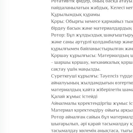
Ротативтік фидер, оның басқа атау
пайдаланылатын жабдық. Келесі негі
Құрылымдық құрамы
Қоры: Обырғы немесе қармайыз тыны
бірдеу басын және материалдардың қ
Ротор: Бұл жұлдыздық шаңғыштырушы
және саны әртүрлі қолданбалар жән
құрылғымен байланыстырылған жән
Қоршау құрылғысы: Материалдың шы
- шаршы қоршау, механикалық қоршау
сақтау үшін маңызды.
Суреткеуші құрылғы: Тәуелсіз түрд
айналуының жылдамдығын өзгерткен
материалдың қайта жіберілетін шама
Қалай жұмыс істейді
Айналмалы қоректендіргіш жұмыс і
Материал қоректендіру ойығы арқыл
Ротор айналған сайын бұл материал
шығарылып, әрі қарай тасымалдау 
тасымалдау көлемін анықтаса, тығ