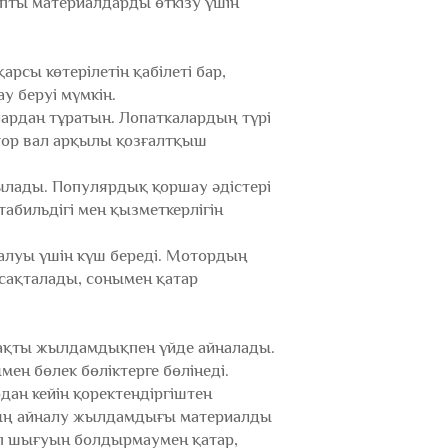
пты материалдарды өткізу үшін
сы көтерілетін қабілеті бар,
у беруі мүмкін.
ардан тұратын. Лопаткалардың түрі
тор вал арқылы қозғалтқыш
лады. Популярдық қоршау әдістері
абильдігі мен қызметкерлігін
налуы үшін күш береді. Мотордың
ақталады, сонымен қатар
рақты жылдамдықпен үйде айналады.
н бөлек бөліктерге бөлінеді.
дан кейін қоректендіргіштен
рдың айналу жылдамдығы материалды
п шығуын болдырмаумен қатар,