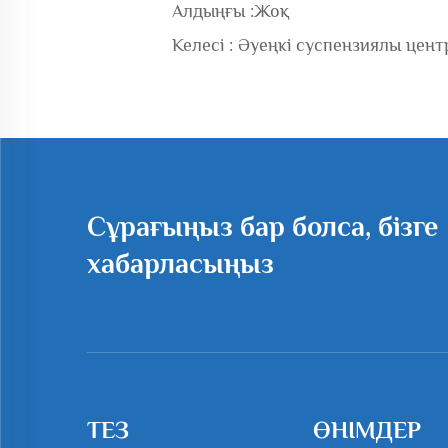
Алдыңғы :
Жоқ
Келесі :
Әуеңкі суспензиялы цен
Сұрағыңыз бар болса, бізге
хабарласыңыз
ТЕЗ
ӨНІМДЕР